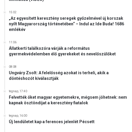
15:02
„Az egyesített keresztény seregek győzelmével új korszak
nyílt Magyarország történetében“ – Indul az Ide Buda! 1686
emlékév
11:06
Állatkerti találkozóra várják a református
gyermekvédelemben élő gyerekeket és nevelőszülőket
08:08
Ungváry Zsolt: A felelősség azokat is terheli, akik a
döntéshozót kiválasztják
tegnap, 17:40
Felvették őket magyar egyetemekre, mégsem jöhetnek: nem
kapnak ösztöndíjat a keresztény fiatalok
tegnap, 16:00
Új lendületet kap a ferences jelenlét Pécsett