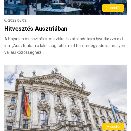
(H)arctér
2022.06.03.
Hitvesztés Ausztriában
A bajor lap az osztrák statisztikai hivatal adataira hivatkozva azt
írja: „Ausztriában a lakosság több mint háromnegyede valamilyen
vallási közösséghez…
(H)arctér