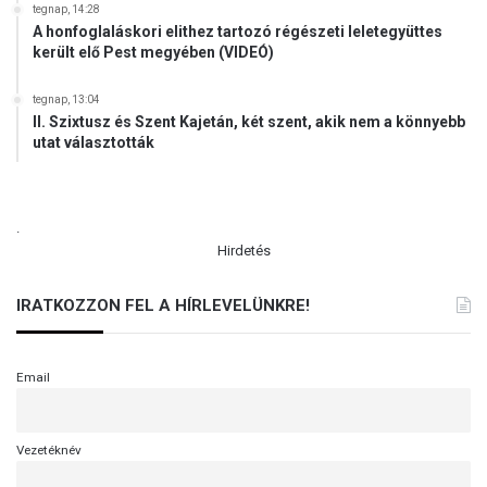
tegnap, 14:28
A honfoglaláskori elithez tartozó régészeti leletegyüttes
került elő Pest megyében (VIDEÓ)
tegnap, 13:04
II. Szixtusz és Szent Kajetán, két szent, akik nem a könnyebb
utat választották
.
Hirdetés
IRATKOZZON FEL A HÍRLEVELÜNKRE!
Email
Vezetéknév