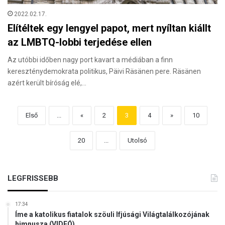
2022.02.17.
Elítéltek egy lengyel papot, mert nyíltan kiállt
az LMBTQ-lobbi terjedése ellen
Az utóbbi időben nagy port kavart a médiában a finn
kereszténydemokrata politikus, Päivi Räsänen pere. Räsänen
azért került bíróság elé,…
Első
...
«
2
3
4
»
10
20
...
Utolsó
LEGFRISSEBB
17:34
Íme a katolikus fiatalok szöuli Ifjúsági Világtalálkozójának
himnusza (VIDEÓ)