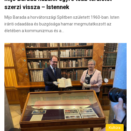
szerzi vissza – Istennek
Mijo Barada a horvátországi Splitben született 1960-ban. Isten
iránti odaadása és buzgósága hamar megmutatkozott az
életében a kommunizmus és a…
Kultúra