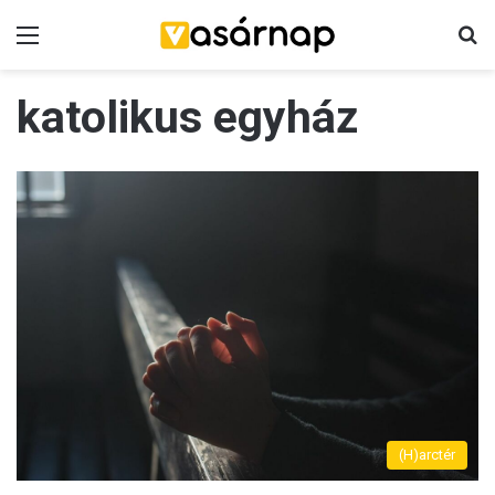
Menü
K
katolikus egyház
(H)arctér