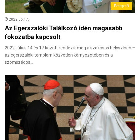
Pengető
2022.06.17.
Az Egerszalóki Találkozó idén magasabb
fokozatba kapcsolt
2022. július 14 és 17 között rendezik meg a szokásos helyszínen –
az egerszalóki templom közvetlen környezetében és a
szomszédos…