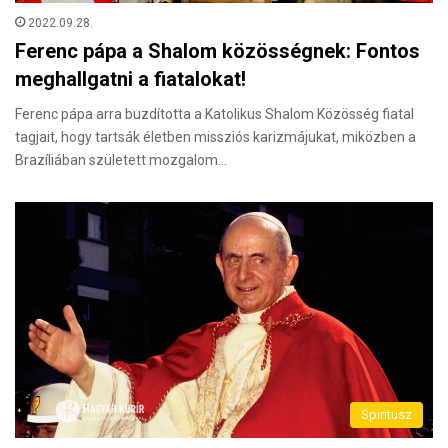
2022.09.28.
Ferenc pápa a Shalom közösségnek: Fontos
meghallgatni a fiatalokat!
Ferenc pápa arra buzdította a Katolikus Shalom Közösség fiatal
tagjait, hogy tartsák életben missziós karizmájukat, miközben a
Brazíliában született mozgalom…
Spiritusz