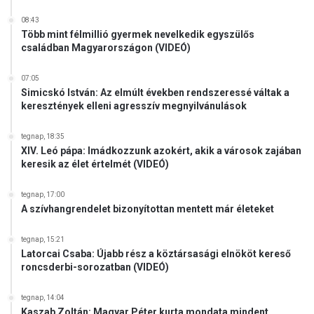
08:43
Több mint félmillió gyermek nevelkedik egyszülős
családban Magyarországon (VIDEÓ)
07:05
Simicskó István: Az elmúlt években rendszeressé váltak a
keresztények elleni agresszív megnyilvánulások
tegnap, 18:35
XIV. Leó pápa: Imádkozzunk azokért, akik a városok zajában
keresik az élet értelmét (VIDEÓ)
tegnap, 17:00
A szívhangrendelet bizonyítottan mentett már életeket
tegnap, 15:21
Latorcai Csaba: Újabb rész a köztársasági elnököt kereső
roncsderbi-sorozatban (VIDEÓ)
tegnap, 14:04
Kaszab Zoltán: Magyar Péter kurta mondata mindent