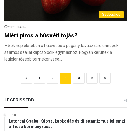
Szabadidő
2021.04.05.
Miért piros a húsvéti tojás?
– Sok nép életében a húsvét és a pogány tavaszváró ünnepek
számos szállal kapcsolódik egymáshoz. Hogyan kerültek a
legjelentősebb termékenység…
«
1
2
3
4
5
»
LEGFRISSEBB
10:04
Latorcai Csaba: Káosz, kapkodás és dilettantizmus jellemzi
a Tisza kormányzását