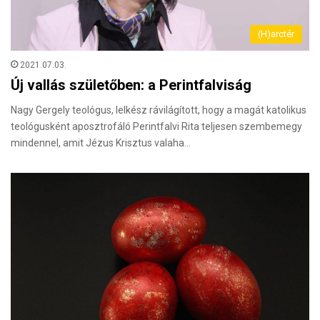
(H)arctér
2021.07.03.
Új vallás születőben: a Perintfalviság
Nagy Gergely teológus, lelkész rávilágított, hogy a magát katolikus
teológusként aposztrofáló Perintfalvi Rita teljesen szembemegy
mindennel, amit Jézus Krisztus valaha…