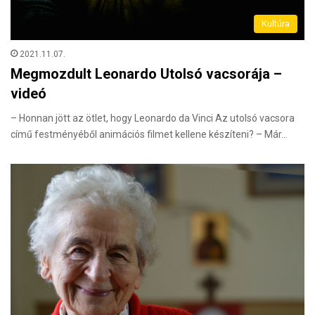
Kultúra
2021.11.07.
Megmozdult Leonardo Utolsó vacsorája –
videó
– Honnan jött az ötlet, hogy Leonardo da Vinci Az utolsó vacsora
című festményéből animációs filmet kellene készíteni? – Már…