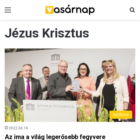
Menü
K
Jézus Krisztus
Spiritusz
2022.06.16.
Az ima a világ legerősebb fegyvere