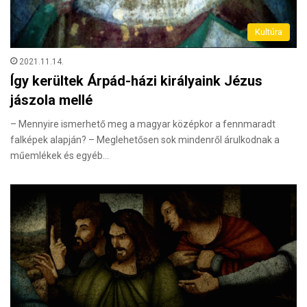
Kultúra
2021.11.14.
Így kerültek Árpád-házi királyaink Jézus
jászola mellé
– Mennyire ismerhető meg a magyar középkor a fennmaradt
falképek alapján? – Meglehetősen sok mindenről árulkodnak a
műemlékek és egyéb…