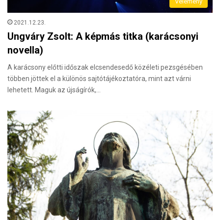
Vélemény
2021.12.23.
Ungváry Zsolt: A képmás titka (karácsonyi
novella)
A karácsony előtti időszak elcsendesedő közéleti pezsgésében
többen jöttek el a különös sajtótájékoztatóra, mint azt várni
lehetett. Maguk az újságírók,…