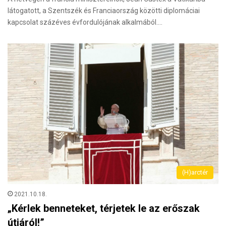
látogatott, a Szentszék és Franciaország közötti diplomáciai
kapcsolat százéves évfordulójának alkalmából.…
(H)arctér
2021.10.18.
„Kérlek benneteket, térjetek le az erőszak
útjáról!”