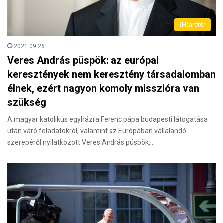
(H)arctér
2021.09.26.
Veres András püspök: az európai
keresztények nem keresztény társadalomban
élnek, ezért nagyon komoly misszióra van
szükség
A magyar katolikus egyházra Ferenc pápa budapesti látogatása
után váró feladatokról, valamint az Európában vállalandó
szerepéről nyilatkozott Veres András püspök,…