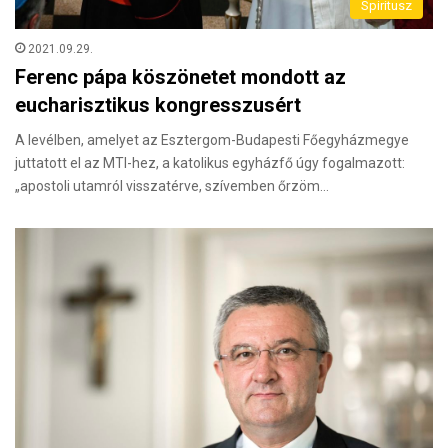
Spiritusz
2021.09.29.
Ferenc pápa köszönetet mondott az
eucharisztikus kongresszusért
A levélben, amelyet az Esztergom-Budapesti Főegyházmegye
juttatott el az MTI-hez, a katolikus egyházfő úgy fogalmazott:
„apostoli utamról visszatérve, szívemben őrzöm…