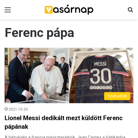
Menü
K
Ferenc pápa
Szabadidő
2021.10.20.
Lionel Messi dedikált mezt küldött Ferenc
pápának
A hétvégén a francia miniszterelnök, Jean Castex a Vatikánba