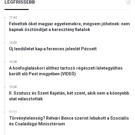
LEGFRISSEBB
17:40
Felvették őket magyar egyetemekre, mégsem jöhetnek: nem
kapnak ösztöndíjat a keresztény fiatalok
16:00
Új lendületet kap a ferences jelenlét Pécsett
14:28
A honfoglaláskori elithez tartozó régészeti leletegyüttes
került elő Pest megyében (VIDEÓ)
13:04
II. Szixtusz és Szent Kajetán, két szent, akik nem a könnyebb
utat választották
11:11
Törvénytelenség? Rétvári Bence szerint lebukott a Szociális
és Családügyi Minisztérium