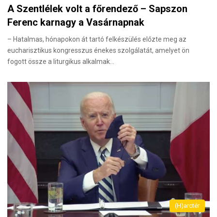
A Szentlélek volt a főrendező – Sapszon
Ferenc karnagy a Vasárnapnak
– Hatalmas, hónapokon át tartó felkészülés előzte meg az
eucharisztikus kongresszus énekes szolgálatát, amelyet ön
fogott össze a liturgikus alkalmak…
(H)arctér