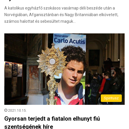
A katolikus egyházfő szokásos vasárnap déli beszéde után a
Norvégiában, Afganisztánban és Nagy Britanniában elkövetett,
számos halottat és sebesültet maguk…
Spiritusz
2021.10.15.
Gyorsan terjedt a fiatalon elhunyt fiú
szentségének híre