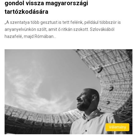
gondol vissza magyarországi
tartózkodására
„A szentatya több gesztust is tett felénk, például többször is
anyanyelvünkön szólt, amit ő ritkán szokott. Szlovákiából
hazafelé, majd Rómában…
Vélemény