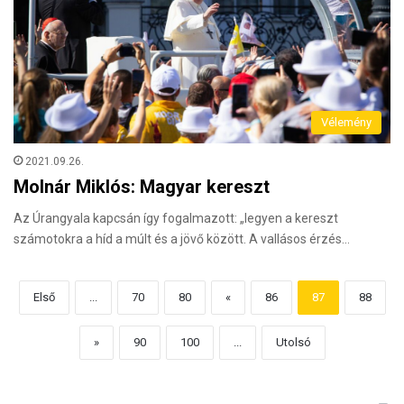
Vélemény
2021.09.26.
Molnár Miklós: Magyar kereszt
Az Úrangyala kapcsán így fogalmazott: „legyen a kereszt
számotokra a híd a múlt és a jövő között. A vallásos érzés…
Első
...
70
80
«
86
87
88
»
90
100
...
Utolsó