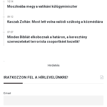
10:14
Moszkvába megy a vatikáni külügyminiszter
09:12
Kaszab Zoltán: Most lett volna valódi szükség a közmédiára
07:07
Minden Bibliát elkoboznak a határon, a keresztény
szervezeteket terrorista csoportként kezelik!
.
Hirdetés
IRATKOZZON FEL A HÍRLEVELÜNKRE!
Email