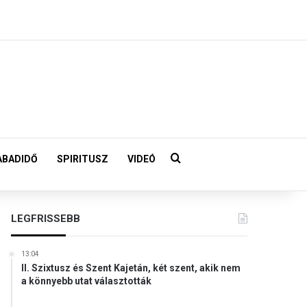
Keresés:
ABADIDŐ
SPIRITUSZ
VIDEÓ
LEGFRISSEBB
13:04
II. Szixtusz és Szent Kajetán, két szent, akik nem
a könnyebb utat választották