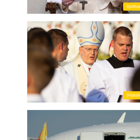
Spiritu
(H)arct