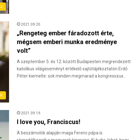
sz
2021.09.20.
„Rengeteg ember fáradozott érte,
mégsem emberi munka eredménye
volt”
A szeptember 5. és 12. között Budapesten megrendezett
katolikus világeseményt értékelő sajtótájékoztatón Erdő
Péter kiemelte: sok minden megmarad a kongresszus…
ér
2021.09.19.
I love you, Franciscus!
A beszámolók alapján maga Ferenc pápa is
rácsodálkozott a magyarok kincseire. Ki tudja, lehet, hogy