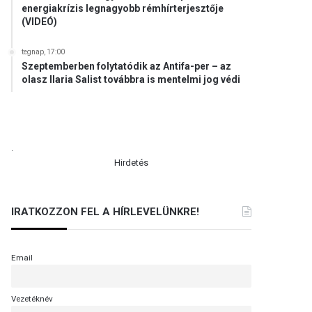
energiakrízis legnagyobb rémhírterjesztője
(VIDEÓ)
tegnap, 17:00
Szeptemberben folytatódik az Antifa-per – az
olasz Ilaria Salist továbbra is mentelmi jog védi
.
Hirdetés
IRATKOZZON FEL A HÍRLEVELÜNKRE!
Email
Vezetéknév