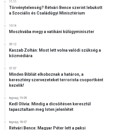
11:11
Törvénytelenség? Rétvári Bence szerint lebukott
a Szociális és Családügyi Minisztérium
10:14
Moszkvába megy a vatikáni külügyminiszter
09:12
Kaszab Zoltán: Most lett volna valódi szükség a
közmédiára
07:07
Minden Bibliát elkoboznak a határon, a
keresztény szervezeteket terrorista csoportként
kezelik!
tegnap, 19:09
Kedl Olívia: Mindig a dicsőítésen keresztül
tapasztaltam meg Isten jelenlétét
tegnap, 18:07
Rétvári Bence: Magyar Péter lett a paksi