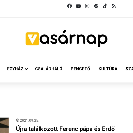
Facebook
YouTube
Instagram
Spotify
TikTok
RSS
EGYHÁZ
CSALÁDHÁLÓ
PENGETŐ
KULTÚRA
SZ
2021.09.25.
Újra találkozott Ferenc pápa és Erdő