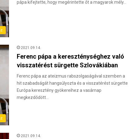
pápa kifejtette, hogy megérintette őt a magyarok mély…
sz
2021.09.14.
Ferenc pápa a kereszténységhez való
visszatérést sürgette Szlovákiában
Ferenc pápa az ateizmus rabszolgaságával szemben a
hit szabadságát hangsúlyozta és a visszatérést sürgette
Európa keresztény gyökereihez a vasárnap
megkezdődött…
sz
2021.09.14.