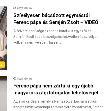
2021.09.16.
Szívélyesen búcsúzott egymástól
Ferenc pápa és Semjén Zsolt – VIDEÓ
A felvétel tanúsága szerint a katolikus egyázfő és
Semjén Zsolt közti beszélgetés közvetlen és szívélyes
volt, ami nem véletlen, hiszen…
sz
2021.09.16.
Ferenc pápa nem zárta ki egy újabb
magyarországi látogatás lehetőségét
Az első kérdésre, amely a Nemzetközi Eucharisztikus
Kongresszus vasárnapi zárómiséjére vonatkozott, Ferenc