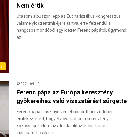
Nem értik
Utazom a buszon, épp az Eucharisztikus Kongresszus
valamelyik szentmiséjére tartva, erre felzendül a
hangosbemondóból egy idézet Ferenc pápától, úgymond
az…
ny
2021.09.12.
Ferenc pápa az Európa keresztény
gyökereihez való visszatérést sürgette
Ferenc pápa olasz nyelven elmondott beszédében
emlékeztetett, hogy Szlovákiában a keresztény
közösségek élete az ateista üldöztetések után
indulhatott csak újra,…