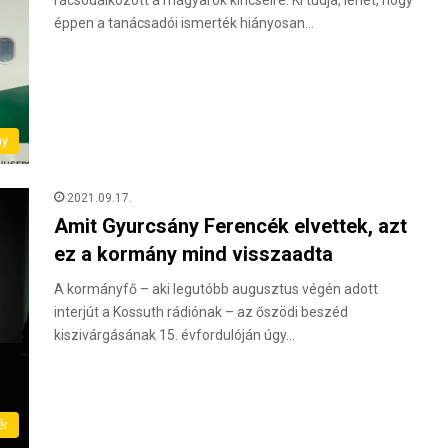
éppen a tanácsadói ismerték hiányosan…
ny
2021.09.17.
Amit Gyurcsány Ferencék elvettek, azt
ez a kormány mind visszaadta
A kormányfő – aki legutóbb augusztus végén adott
interjút a Kossuth rádiónak – az őszödi beszéd
kiszivárgásának 15. évfordulóján úgy…
ér