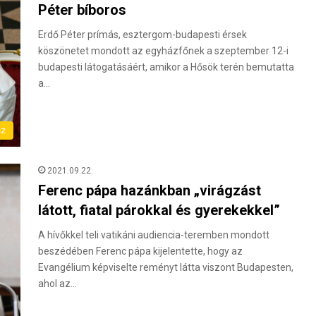
Péter bíboros
Erdő Péter prímás, esztergom-budapesti érsek
köszönetet mondott az egyházfőnek a szeptember 12-i
budapesti látogatásáért, amikor a Hősök terén bemutatta
a…
sz
2021.09.22.
Ferenc pápa hazánkban „virágzást
látott, fiatal párokkal és gyerekekkel”
A hívőkkel teli vatikáni audiencia-teremben mondott
beszédében Ferenc pápa kijelentette, hogy az
Evangélium képviselte reményt látta viszont Budapesten,
ahol az…