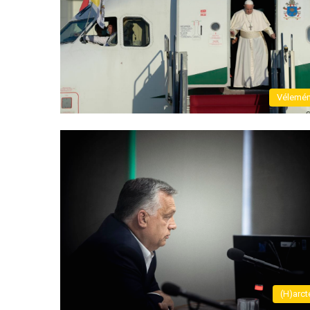
Vélemé
(H)arct