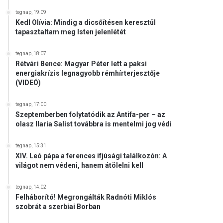
tegnap, 19:09
Kedl Olívia: Mindig a dicsőítésen keresztül
tapasztaltam meg Isten jelenlétét
tegnap, 18:07
Rétvári Bence: Magyar Péter lett a paksi
energiakrízis legnagyobb rémhírterjesztője
(VIDEÓ)
tegnap, 17:00
Szeptemberben folytatódik az Antifa-per – az
olasz Ilaria Salist továbbra is mentelmi jog védi
tegnap, 15:31
XIV. Leó pápa a ferences ifjúsági találkozón: A
világot nem védeni, hanem átölelni kell
tegnap, 14:02
Felháborító! Megrongálták Radnóti Miklós
szobrát a szerbiai Borban