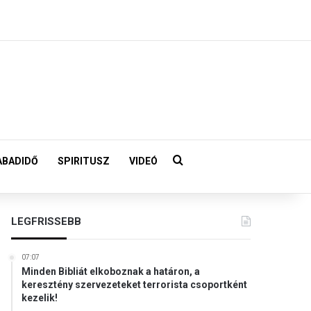
Keresés:
ABADIDŐ
SPIRITUSZ
VIDEÓ
LEGFRISSEBB
07:07
Minden Bibliát elkoboznak a határon, a
keresztény szervezeteket terrorista csoportként
kezelik!