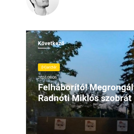
Következő
(H)arctér
2026.08.06.
Felháborító! Megrongál
Radnóti Miklós szobrát
szerbiai Borban