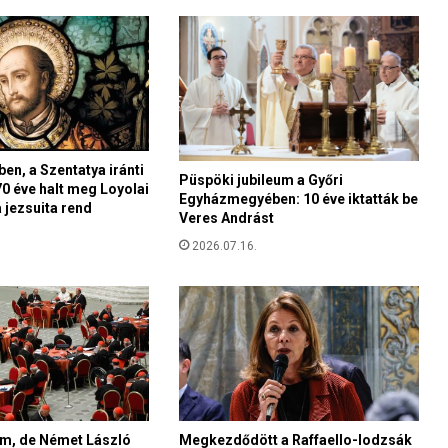
o
m
á
b
a
n
(
1
ben, a Szentatya iránti
2
Püspöki jubileum a Győri
0 éve halt meg Loyolai
.
Egyházmegyében: 10 éve iktatták be
a jezsuita rend
)
Veres Andrást
2026.07.16.
em, de Német László
Megkezdődött a Raffaello-lodzsák