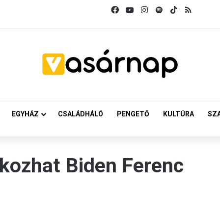
Facebook
YouTube
Instagram
Spotify
TikTok
RSS
EGYHÁZ
CSALÁDHÁLÓ
PENGETŐ
KULTÚRA
SZ
lkozhat Biden Ferenc