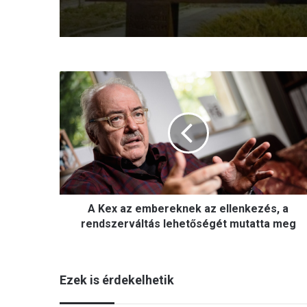
A
K
e
x
a
z
e
m
b
A Kex az embereknek az ellenkezés, a
e
r
rendszerváltás lehetőségét mutatta meg
e
k
n
Ezek is érdekelhetik
e
k