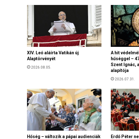
a
z
e
l
l
e
n
k
XIV. Leó aláírta Vatikán új
A hit védelmé
e
Alaptörvényét
hűséggel – 47
z
Szent Ignác, 
é
2026.08.05.
alapítója
s
,
2026.07.31.
a
r
e
n
d
s
z
e
Hőség – változik a pápai audienciák
Erdő Péter n
r