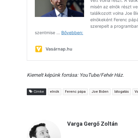
Kiemelt képünk forrása: YouTube/Fehér Ház.
Címke
elnök
Ferenc pápa
Joe Biden
látogatás
Va
Varga Gergő Zoltán