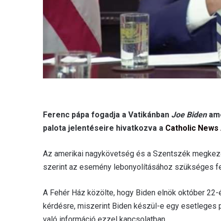
Ferenc pápa fogadja a Vatikánban
Joe Biden
ame
palota jelentéseire hivatkozva a
Catholic News
Az amerikai nagykövetség és a Szentszék megkezdt
szerint az esemény lebonyolításához szükséges f
A Fehér Ház közölte, hogy Biden elnök október 22-
kérdésre, miszerint Biden készül-e egy esetleges pá
való információ ezzel kapcsolatban.