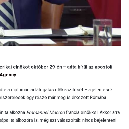
rikai elnököt október 29-én – adta hírül az apostoli
 Agency
.
e a diplomáciai látogatás előkészítését – a jelentések
elszerelések egy része már meg is érkezett Rómába.
én találkozna
Emmanuel Macron
francia elnökkel. Akkor arra
pai találkozóra is, még azt válaszolták: nincs bejelenteni