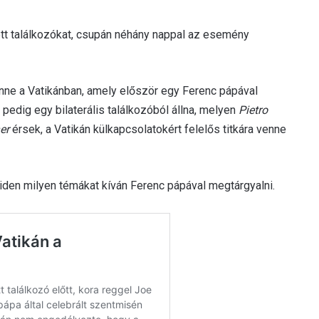
ett találkozókat, csupán néhány nappal az esemény
tenne a Vatikánban, amely először egy Ferenc pápával
pedig egy bilaterális találkozóból állna, melyen
Pietro
er
érsek, a Vatikán külkapcsolatokért felelős titkára venne
iden milyen témákat kíván Ferenc pápával megtárgyalni.