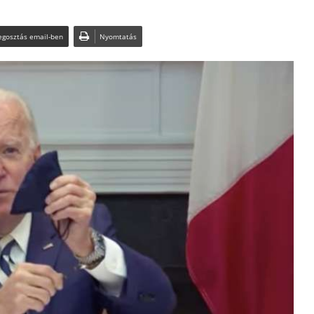
gosztás email-ben
Nyomtatás