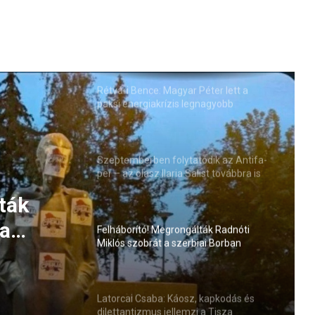
Rétvári Bence: Magyar Péter lett a
paksi energiakrízis legnagyobb
rémhírterjesztője (VIDEÓ)
Szeptemberben folytatódik az Antifa-
per – az olasz Ilaria Salist továbbra is
mentelmi jog védi
ták
 a
Felháborító! Megrongálták Radnóti
Miklós szobrát a szerbiai Borban
Latorcai Csaba: Káosz, kapkodás és
dilettantizmus jellemzi a Tisza