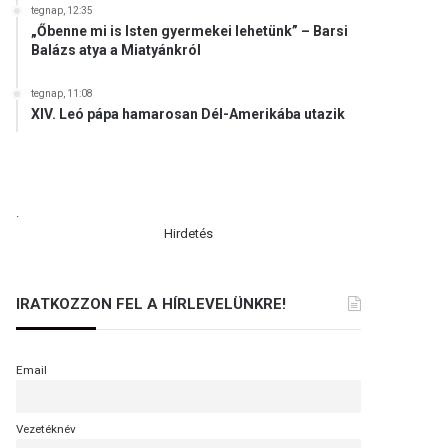
tegnap, 12:35
„Őbenne mi is Isten gyermekei lehetünk” – Barsi
Balázs atya a Miatyánkról
tegnap, 11:08
XIV. Leó pápa hamarosan Dél-Amerikába utazik
.
Hirdetés
IRATKOZZON FEL A HÍRLEVELÜNKRE!
Email
Vezetéknév