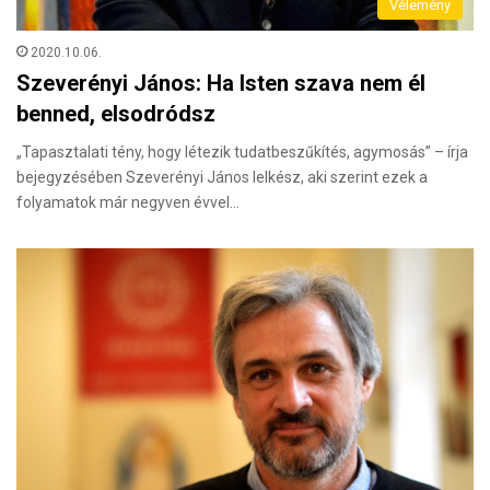
Vélemény
2020.10.06.
Szeverényi János: Ha Isten szava nem él
benned, elsodródsz
„Tapasztalati tény, hogy létezik tudatbeszűkítés, agymosás” – írja
bejegyzésében Szeverényi János lelkész, aki szerint ezek a
folyamatok már negyven évvel…