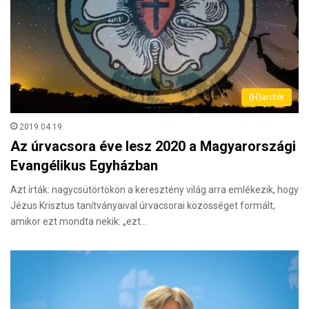
(H)arctér
2019.04.19.
Az úrvacsora éve lesz 2020 a Magyarországi
Evangélikus Egyházban
Azt írták: nagycsütörtökön a keresztény világ arra emlékezik, hogy
Jézus Krisztus tanítványaival úrvacsorai közösséget formált,
amikor ezt mondta nekik: „ezt…