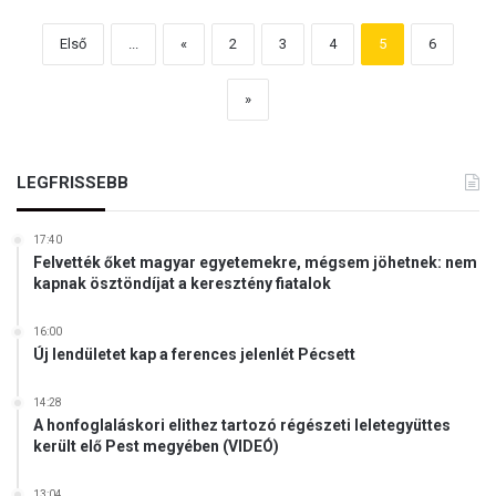
Első
...
«
2
3
4
5
6
»
LEGFRISSEBB
17:40
Felvették őket magyar egyetemekre, mégsem jöhetnek: nem
kapnak ösztöndíjat a keresztény fiatalok
16:00
Új lendületet kap a ferences jelenlét Pécsett
14:28
A honfoglaláskori elithez tartozó régészeti leletegyüttes
került elő Pest megyében (VIDEÓ)
13:04