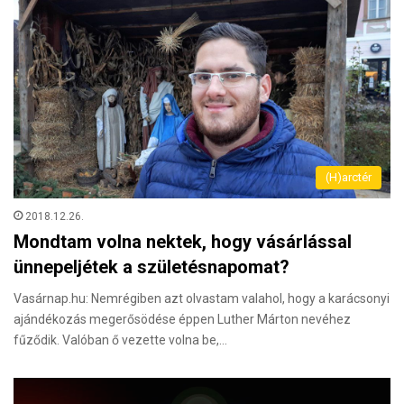
(H)arctér
2018.12.26.
Mondtam volna nektek, hogy vásárlással
ünnepeljétek a születésnapomat?
Vasárnap.hu: Nemrégiben azt olvastam valahol, hogy a karácsonyi
ajándékozás megerősödése éppen Luther Márton nevéhez
fűződik. Valóban ő vezette volna be,…