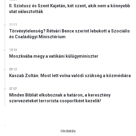
II. Szixtusz és Szent Kajetán, két szent, akik nem a könnyebb
utat választották
11:11
Törvénytelenség? Rétvári Bence szerint lebukott a Szociális
és Családügyi Minisztérium
10:14
Moszkvába megy a vatikáni külügyminiszter
09:12
Kaszab Zoltán: Most lett volna valódi szükség a közmédiára
07:07
Minden Bibliát elkoboznak a határon, a keresztény
szervezeteket terrorista csoportként kezelik!
.
Hirdetés