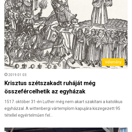
Vélemény
2019.01.03.
Krisztus szétszakadt ruháját még
összefércelhetik az egyházak
1517. október 31-én Luther még nem akart szakítani a katolikus
egyházzal. A wittenbergi vártemplom kapujára kiszegezett 95
tétellel egyértelműen fel…