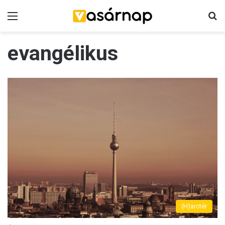
Menü
K
evangélikus
(H)arctér