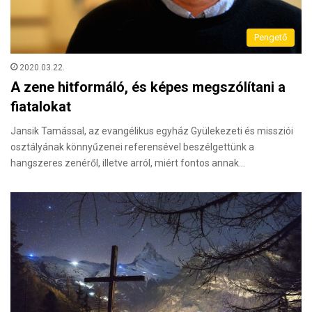
Pengető
2020.03.22.
A zene hitformáló, és képes megszólítani a
fiatalokat
Jansik Tamással, az evangélikus egyház Gyülekezeti és missziói
osztályának könnyűzenei referensével beszélgettünk a
hangszeres zenéről, illetve arról, miért fontos annak…