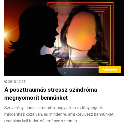
Vélemény
2018.12.13.
A poszttraumás stressz szindróma
megnyomorít bennünket
Szeverényi János elmondta, hogy a kereszténységnek
mindenhez köze van, és mindenre, ami körülvesz bennünket,
reagálnia kell tudni. Véleménye szerint a…