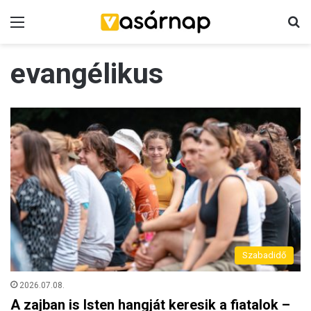
Menü
K
evangélikus
Szabadidő
2026.07.08.
A zajban is Isten hangját keresik a fiatalok –