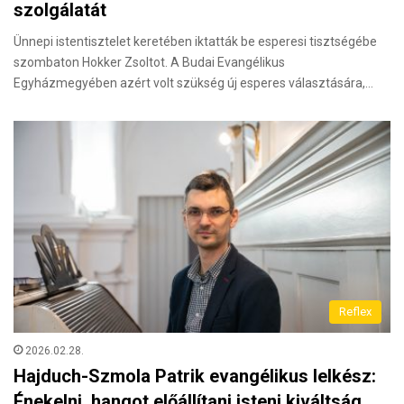
szolgálatát
Ünnepi istentisztelet keretében iktatták be esperesi tisztségébe
szombaton Hokker Zsoltot. A Budai Evangélikus
Egyházmegyében azért volt szükség új esperes választására,…
Reflex
2026.02.28.
Hajduch-Szmola Patrik evangélikus lelkész:
Énekelni, hangot előállítani isteni kiváltság