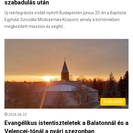
szabadulás után
Új reintegrációs irodát nyitott Budapesten június 25-én a Baptista
Egyházi Szociális Módszertani Központ, amely a börtönökben
megkezdett missziós és segítő…
Szabadidő
2026.06.22.
Evangélikus istentiszteletek a Balatonnál és a
Velencei-tónál a nyári szezonban