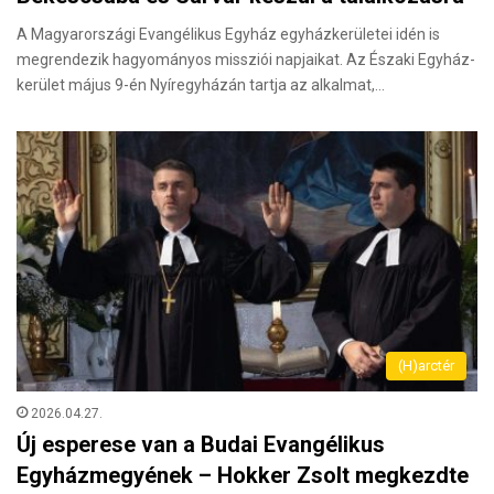
A Ma­gyar­or­szá­gi Evan­gé­li­kus Egy­ház egy­ház­ke­rü­le­tei idén is
meg­ren­de­zik ha­gyo­má­nyos misszi­ói nap­ja­i­kat. Az Észa­ki Egy­ház­
ke­rü­let május 9-én Nyír­egy­há­zán tart­ja az al­kal­mat,…
(H)arctér
2026.04.27.
Új esperese van a Budai Evangélikus
Egyházmegyének – Hokker Zsolt megkezdte