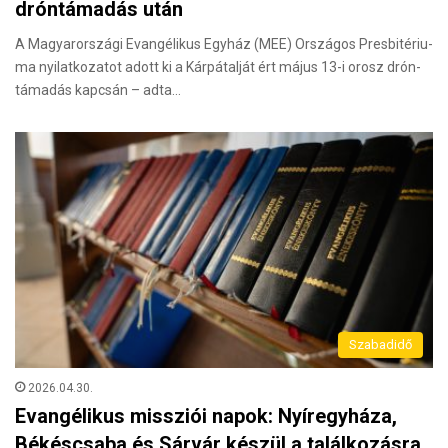
dróntámadás után
A Ma­gyar­or­szá­gi Evan­gé­li­kus Egy­ház (MEE) Or­szá­gos Pres­bi­té­ri­u­
ma nyi­lat­ko­za­tot adott ki a Kár­pát­al­ját ért május 13-i orosz drón­
tá­ma­dás kap­csán – adta…
Szabadidő
2026.04.30.
Evangélikus missziói napok: Nyíregyháza,
Békéscsaba és Sárvár készül a találkozásra