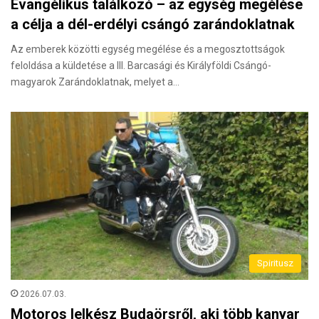
Evangélikus találkozó – az egység megélése
a célja a dél-erdélyi csángó zarándoklatnak
Az emberek közötti egység megélése és a megosztottságok
feloldása a küldetése a III. Barcasági és Királyföldi Csángó-
magyarok Zarándoklatnak, melyet a…
Spiritusz
2026.07.03.
Motoros lelkész Budaörsről, aki több kanyar