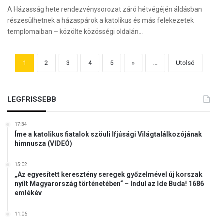
A Házasság hete rendezvénysorozat záró hétvégéjén áldásban
részesülhetnek a házaspárok a katolikus és más felekezetek
templomaiban – közölte közösségi oldalán…
1
2
3
4
5
»
...
Utolsó
LEGFRISSEBB
17:34
Íme a katolikus fiatalok szöuli Ifjúsági Világtalálkozójának
himnusza (VIDEÓ)
15:02
„Az egyesített keresztény seregek győzelmével új korszak
nyílt Magyarország történetében“ – Indul az Ide Buda! 1686
emlékév
11:06