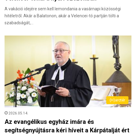
A vakáció idejére sem kell lemondania a vasárnapi közösségi
hitéletről. Akár a Balatonon, akár a Velencei-tó partján tölti a
szabadságát,…
(H)arctér
2026.05.14.
Az evangélikus egyház imára és
segítségnyújtásra kéri híveit a Kárpátalját ért