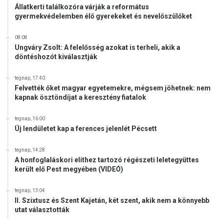
Állatkerti találkozóra várják a református
gyermekvédelemben élő gyerekeket és nevelőszülőket
08:08
Ungváry Zsolt: A felelősség azokat is terheli, akik a
döntéshozót kiválasztják
tegnap, 17:40
Felvették őket magyar egyetemekre, mégsem jöhetnek: nem
kapnak ösztöndíjat a keresztény fiatalok
tegnap, 16:00
Új lendületet kap a ferences jelenlét Pécsett
tegnap, 14:28
A honfoglaláskori elithez tartozó régészeti leletegyüttes
került elő Pest megyében (VIDEÓ)
tegnap, 13:04
II. Szixtusz és Szent Kajetán, két szent, akik nem a könnyebb
utat választották