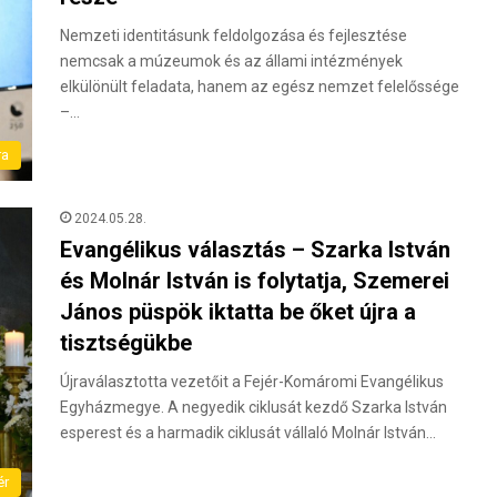
Nemzeti identitásunk feldolgozása és fejlesztése
nemcsak a múzeumok és az állami intézmények
elkülönült feladata, hanem az egész nemzet felelőssége
–…
ra
2024.05.28.
Evangélikus választás – Szar­ka Ist­ván
és Molnár István is folytatja, Sze­me­rei
János püspök iktatta be őket újra a
tisztségükbe
Új­ra­vá­lasz­tot­ta ve­ze­tő­it a Fejér-Komáromi Evangélikus
Egyházmegye. A ne­gye­dik cik­lu­sát kezdő Szar­ka Ist­ván
es­pe­rest és a har­ma­dik cik­lu­sát vál­la­ló Mol­nár Ist­ván…
ér