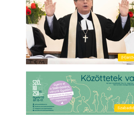
(H)arct
Szabadi