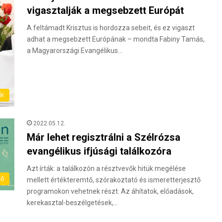
vigasztalják a megsebzett Európát
A feltámadt Krisztus is hordozza sebeit, és ez vigaszt
adhat a megsebzett Európának – mondta Fabiny Tamás,
a Magyarországi Evangélikus…
ér
2022.05.12.
Már lehet regisztrálni a Szélrózsa
evangélikus ifjúsági találkozóra
Azt írták: a találkozón a résztvevők hitük megélése
dő
mellett értékteremtő, szórakoztató és ismeretterjesztő
programokon vehetnek részt. Az áhítatok, előadások,
kerekasztal-beszélgetések,…