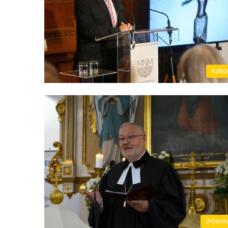
Kultú
(H)arct