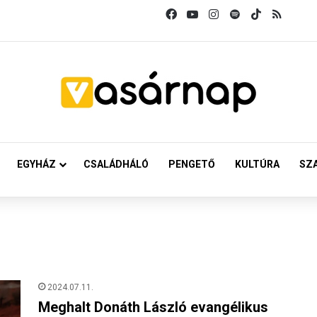
Facebook
YouTube
Instagram
Spotify
TikTok
RSS
EGYHÁZ
CSALÁDHÁLÓ
PENGETŐ
KULTÚRA
SZ
2024.07.11.
Meghalt Donáth László evangélikus