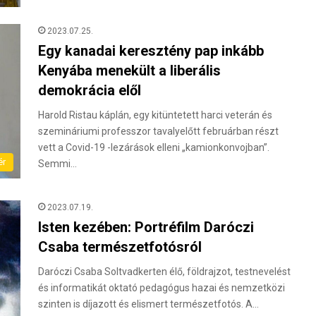
2023.07.25.
Egy kanadai keresztény pap inkább
Kenyába menekült a liberális
demokrácia elől
Harold Ristau káplán, egy kitüntetett harci veterán és
szemináriumi professzor tavalyelőtt februárban részt
vett a Covid-19 -lezárások elleni „kamionkonvojban”.
ér
Semmi…
2023.07.19.
Isten kezében: Portréfilm Daróczi
Csaba természetfotósról
Daróczi Csaba Soltvadkerten élő, földrajzot, testnevelést
és informatikát oktató pedagógus hazai és nemzetközi
szinten is díjazott és elismert természetfotós. A…