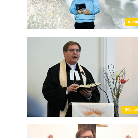
Kultú
(H)arct