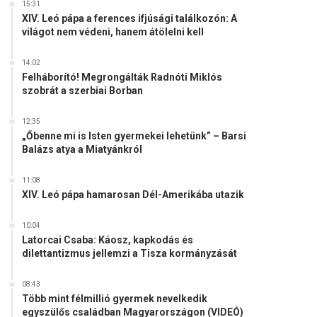
15:31
XIV. Leó pápa a ferences ifjúsági találkozón: A
világot nem védeni, hanem átölelni kell
14:02
Felháborító! Megrongálták Radnóti Miklós
szobrát a szerbiai Borban
12:35
„Őbenne mi is Isten gyermekei lehetünk” – Barsi
Balázs atya a Miatyánkról
11:08
XIV. Leó pápa hamarosan Dél-Amerikába utazik
10:04
Latorcai Csaba: Káosz, kapkodás és
dilettantizmus jellemzi a Tisza kormányzását
08:43
Több mint félmillió gyermek nevelkedik
egyszülős családban Magyarországon (VIDEÓ)