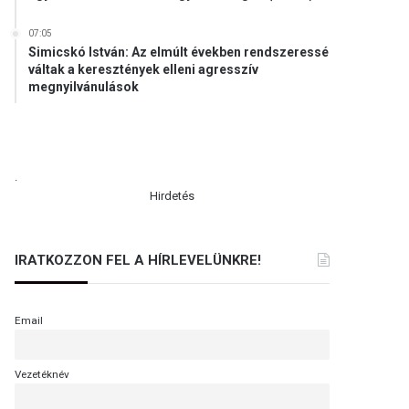
07:05
Simicskó István: Az elmúlt években rendszeressé
váltak a keresztények elleni agresszív
megnyilvánulások
.
Hirdetés
IRATKOZZON FEL A HÍRLEVELÜNKRE!
Email
Vezetéknév