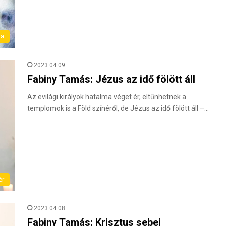
ra
2023.04.09.
Fabiny Tamás: Jézus az idő fölött áll
Az evilági királyok hatalma véget ér, eltűnhetnek a
templomok is a Föld színéről, de Jézus az idő fölött áll –…
ér
2023.04.08.
Fabiny Tamás: Krisztus sebei