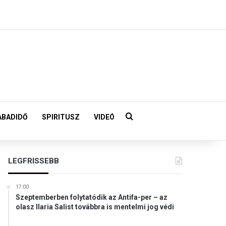
Keresés:
ABADIDŐ
SPIRITUSZ
VIDEÓ
LEGFRISSEBB
17:00
Szeptemberben folytatódik az Antifa-per – az
olasz Ilaria Salist továbbra is mentelmi jog védi