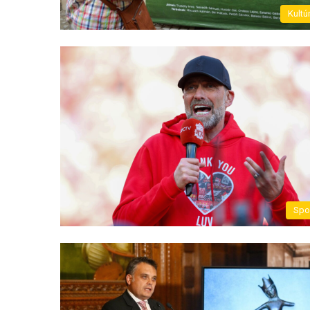
Kultú
Spo