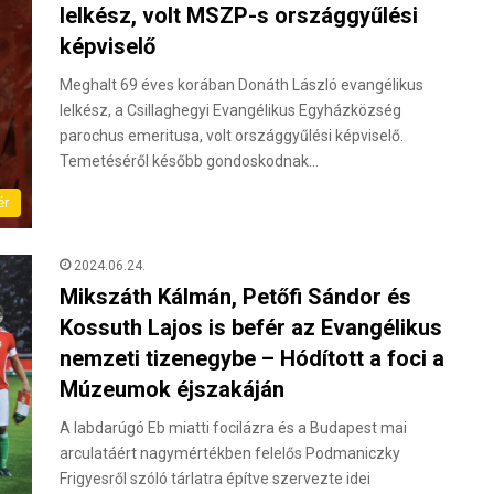
lelkész, volt MSZP-s országgyűlési
képviselő
Meghalt 69 éves korában Donáth László evangélikus
lelkész, a Csillaghegyi Evangélikus Egyházközség
parochus emeritusa, volt országgyűlési képviselő.
Temetéséről később gondoskodnak…
ér
2024.06.24.
Mikszáth Kálmán, Petőfi Sándor és
Kossuth Lajos is befér az Evangélikus
nemzeti tizenegybe – Hódított a foci a
Múzeumok éjszakáján
A labdarúgó Eb miatti focilázra és a Budapest mai
arculatáért nagymértékben felelős Podmaniczky
Frigyesről szóló tárlatra építve szervezte idei