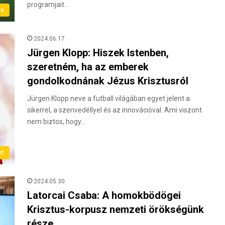
programjait…
ra
2024.06.17.
Jürgen Klopp: Hiszek Istenben,
szeretném, ha az emberek
gondolkodnának Jézus Krisztusról
Jürgen Klopp neve a futball világában egyet jelent a
sikerrel, a szenvedéllyel és az innovációval. Ami viszont
nem biztos, hogy…
rt
2024.05.30.
Latorcai Csaba: A homokbödögei
Krisztus-korpusz nemzeti örökségünk
része