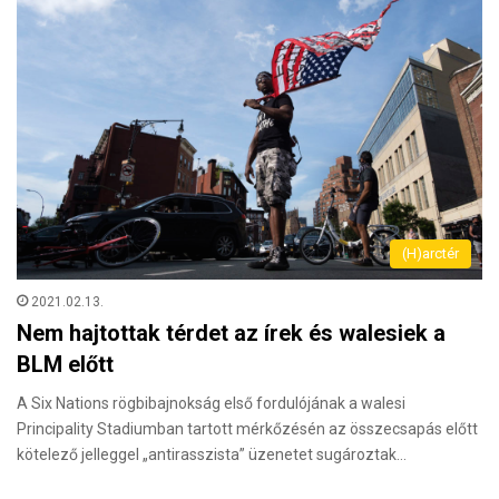
(H)arctér
2021.02.13.
Nem hajtottak térdet az írek és walesiek a
BLM előtt
A Six Nations rögbibajnokság első fordulójának a walesi
Principality Stadiumban tartott mérkőzésén az összecsapás előtt
kötelező jelleggel „antirasszista” üzenetet sugároztak…