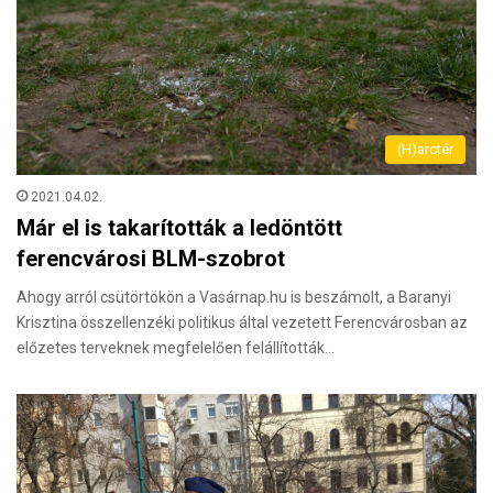
(H)arctér
2021.04.02.
Már el is takarították a ledöntött
ferencvárosi BLM-szobrot
Ahogy arról csütörtökön a Vasárnap.hu is beszámolt, a Baranyi
Krisztina összellenzéki politikus által vezetett Ferencvárosban az
előzetes terveknek megfelelően felállították…