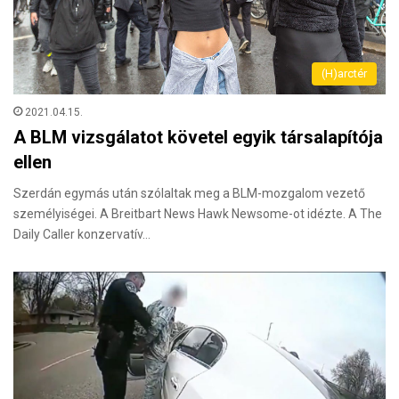
(H)arctér
2021.04.15.
A BLM vizsgálatot követel egyik társalapítója
ellen
Szerdán egymás után szólaltak meg a BLM-mozgalom vezető
személyiségei. A Breitbart News Hawk Newsome-ot idézte. A The
Daily Caller konzervatív…