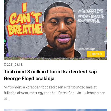
(H)arctér
2021.03.13.
Több mint 8 milliárd forint kártérítést kap
George Floyd családja
Mint ismert, a korábban többszörösen elítélt bűnöző halálát
fulladás okozta, mert egy rendőr – Derek Chauvin – kilenc percen
át…