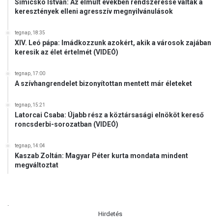
Simicskó István: Az elmúlt években rendszeressé váltak a
keresztények elleni agresszív megnyilvánulások
tegnap, 18:35
XIV. Leó pápa: Imádkozzunk azokért, akik a városok zajában
keresik az élet értelmét (VIDEÓ)
tegnap, 17:00
A szívhangrendelet bizonyítottan mentett már életeket
tegnap, 15:21
Latorcai Csaba: Újabb rész a köztársasági elnököt kereső
roncsderbi-sorozatban (VIDEÓ)
tegnap, 14:04
Kaszab Zoltán: Magyar Péter kurta mondata mindent
megváltoztat
.
Hirdetés