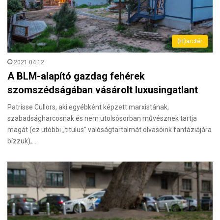
(H)arctér
2021.04.12.
A BLM-alapító gazdag fehérek
szomszédságában vásárolt luxusingatlant
Patrisse Cullors, aki egyébként képzett marxistának,
szabadságharcosnak és nem utolsósorban művésznek tartja
magát (ez utóbbi „titulus” valóságtartalmát olvasóink fantáziájára
bízzuk),…