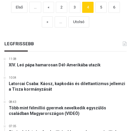
Első
...
«
2
3
4
5
6
»
...
Utolsó
LEGFRISSEBB
11:08
XIV. Leó pápa hamarosan Dél-Amerikába utazik
10:04
Latorcai Csaba: Káosz, kapkodás és dilettantizmus jellemzi
a Tisza kormányzását
08:43
Több mint félmillió gyermek nevelkedik egyszülős
családban Magyarországon (VIDEÓ)
07:05