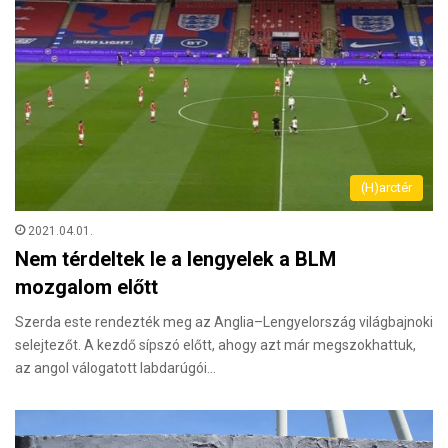
(H)arctér
2021.04.01.
Nem térdeltek le a lengyelek a BLM
mozgalom előtt
Szerda este rendezték meg az Anglia–Lengyelország világbajnoki
selejtezőt. A kezdő sípszó előtt, ahogy azt már megszokhattuk,
az angol válogatott labdarúgói…