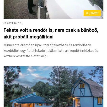
(H)arctér
2021.04.13.
Fekete volt a rendőr is, nem csak a bűnöző,
akit próbált megállítani
Minnesota államban újra utcai tiltakozások és rombolások
kezdődtek egy fiatal fekete halála miatt, aki rendőri intézkedés
közben vesztette életét, alig…