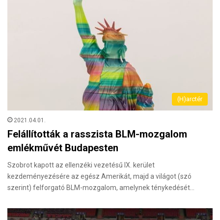
(H)arctér
2021.04.01.
Felállították a rasszista BLM-mozgalom
emlékművét Budapesten
Szobrot kapott az ellenzéki vezetésű IX. kerület
kezdeményezésére az egész Amerikát, majd a világot (szó
szerint) felforgató BLM-mozgalom, amelynek ténykedését…