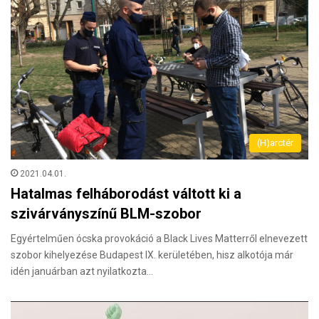
(H)arctér
2021.04.01.
Hatalmas felháborodást váltott ki a
szivárványszínű BLM-szobor
Egyértelműen ócska provokáció a Black Lives Matterről elnevezett
szobor kihelyezése Budapest IX. kerületében, hisz alkotója már
idén januárban azt nyilatkozta…