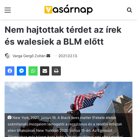
Menü
K
Nem hajtottak térdet az írek
és walesiek a BLM előtt
Varga Gergő Zoltán
S
2021.02.13.
e
n
d
a
n
e
m
a
New York, 2020. június 16. A Black lives matter (Fekete életek
i
számítanak) mozgalom támogatói a rasszizmus és a rendõri erõszak
l
ellen tiltakoznak New Yorkban 2020. június 15-én. Az Egyesült