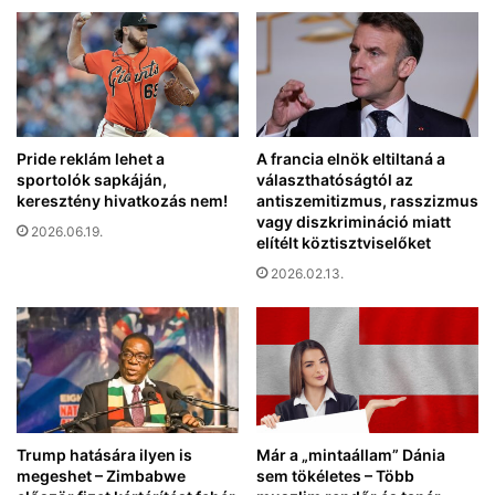
z
I
i
n
g
d
y
i
a
á
k
b
o
a
Pride reklám lehet a
A francia elnök eltiltaná a
r
sportolók sapkáján,
választhatóságtól az
n
n
keresztény hivatkozás nem!
antiszemitizmus, rasszizmus
,
o
vagy diszkrimináció miatt
h
2026.06.19.
k
elítélt köztisztviselőket
o
i
g
2026.02.13.
p
y
r
m
o
é
g
g
r
t
a
ö
m
b
j
Trump hatására ilyen is
Már a „mintaállam” Dánia
b
á
megeshet – Zimbabwe
sem tökéletes – Több
k