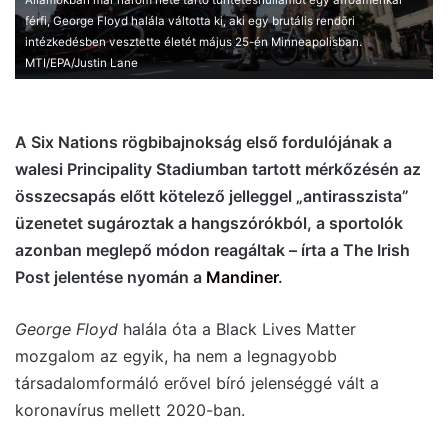
Államokban már három hete tartó tüntetéshullámot egy afroamerikai
férfi, George Floyd halála váltotta ki, aki egy brutális rendõri
intézkedésben vesztette életét május 25-én Minneapolisban.
MTI/EPA/Justin Lane
A Six Nations rögbibajnokság első fordulójának a
walesi Principality Stadiumban tartott mérkőzésén az
összecsapás előtt kötelező jelleggel „antirasszista”
üzenetet sugároztak a hangszórókból, a sportolók
azonban meglepő módon reagáltak – írta a The Irish
Post jelentése nyomán a
Mandiner
.
George Floyd
halála óta a Black Lives Matter
mozgalom az egyik, ha nem a legnagyobb
társadalomformáló erővel bíró jelenséggé vált a
koronavírus mellett 2020-ban.