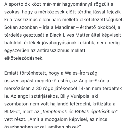
A sportolók közt már-már hagyománnyá rögzült a
szokás, hogy a mérkőzések előtt térdhajtással fejezik
ki a rasszizmus elleni harc melletti elkötelezettségüket.
Sokan azonban – írja a Mandiner – érthető okokból, a
térdelés gesztusát a Black Lives Matter által képviselt
baloldali értékek jóváhagyásának tekintik, nem pedig
egyszerűen az antirasszizmus melletti
elköteleződésnek.
Emiatt történhetett, hogy a Wales–Írország
összecsapást megelőző estén, az Anglia–Skócia
mérkőzésen a 30 rögbijátékosból 14-en nem térdeltek
le. Az angol sztárjátékos, Billy Vunipola, aki
szombaton nem volt hajlandó letérdelni, kritizálta a
BLM-et, mert az
„templomok és Bibliák égetésében”
vett részt. „Amit a mozgalom képvisel, az nincs
összhangban azzal, amiben hiszek”.