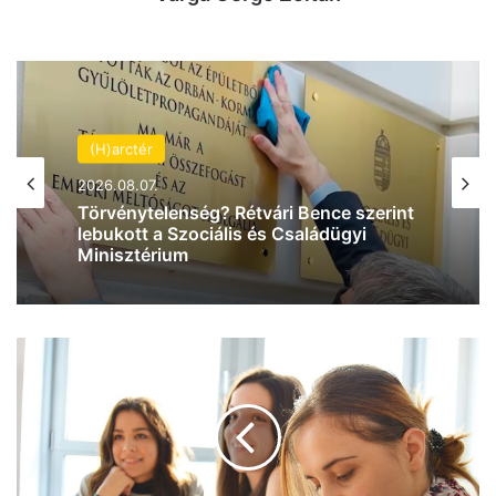
(H)arctér
2026.08.07.
Törvénytelenség? Rétvári Bence szerint
lebukott a Szociális és Családügyi
Minisztérium
L
e
g
y
é
l
t