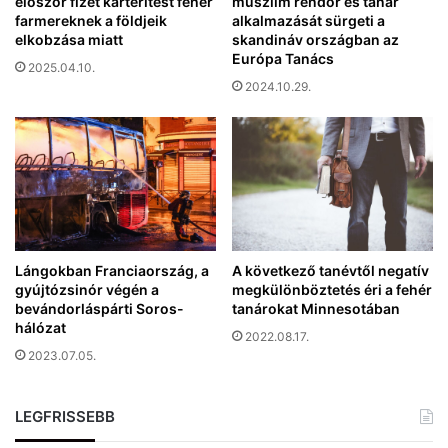
n
először fizet kártérítést fehér
muszlim rendőr és tanár
e
farmereknek a földjeik
alkalmazását sürgeti a
a
r
elkobzása miatt
skandináv országban az
k
e
Európa Tanács
!
2025.04.10.
s
2024.10.29.
z
t
é
n
y
t
c
s
u
Lángokban Franciaország, a
A következő tanévtől negatív
k
gyújtózsinór végén a
megkülönböztetés éri a fehér
h
bevándorláspárti Soros-
tanárokat Minnesotában
a
hálózat
2022.08.17.
s
2023.07.05.
s
a
n
LEGFRISSEBB
a