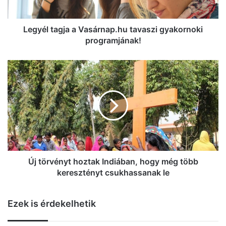
a
g
j
Legyél tagja a Vasárnap.hu tavaszi gyakornoki
a
programjának!
a
V
Ú
a
j
s
t
á
ö
r
r
n
v
a
é
p
n
.
y
h
t
Új törvényt hoztak Indiában, hogy még több
u
h
keresztényt csukhassanak le
t
o
a
z
v
Ezek is érdekelhetik
t
a
a
s
k