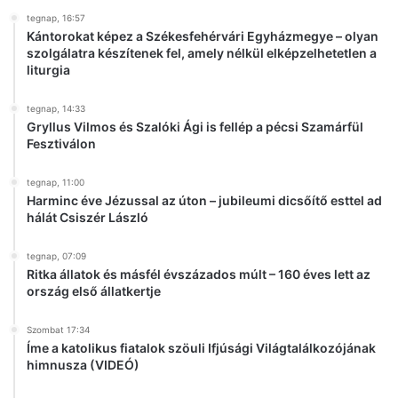
k
tegnap, 16:57
l
Kántorokat képez a Székesfehérvári Egyházmegye – olyan
e
szolgálatra készítenek fel, amely nélkül elképzelhetetlen a
liturgia
tegnap, 14:33
Gryllus Vilmos és Szalóki Ági is fellép a pécsi Szamárfül
Fesztiválon
tegnap, 11:00
Harminc éve Jézussal az úton – jubileumi dicsőítő esttel ad
hálát Csiszér László
tegnap, 07:09
Ritka állatok és másfél évszázados múlt – 160 éves lett az
ország első állatkertje
Szombat 17:34
Íme a katolikus fiatalok szöuli Ifjúsági Világtalálkozójának
himnusza (VIDEÓ)