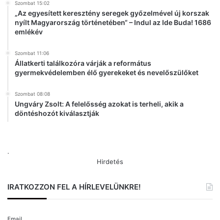
Szombat 15:02
„Az egyesített keresztény seregek győzelmével új korszak
nyílt Magyarország történetében“ – Indul az Ide Buda! 1686
emlékév
Szombat 11:06
Állatkerti találkozóra várják a református
gyermekvédelemben élő gyerekeket és nevelőszülőket
Szombat 08:08
Ungváry Zsolt: A felelősség azokat is terheli, akik a
döntéshozót kiválasztják
.
Hirdetés
IRATKOZZON FEL A HÍRLEVELÜNKRE!
Email