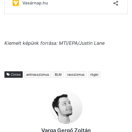
Kiemelt képünk forrása: MTI/EPA/Justin Lane
Címke
antirasszizmus
BLM
rasszizmus
rögbi
Varga Gergő Zoltán