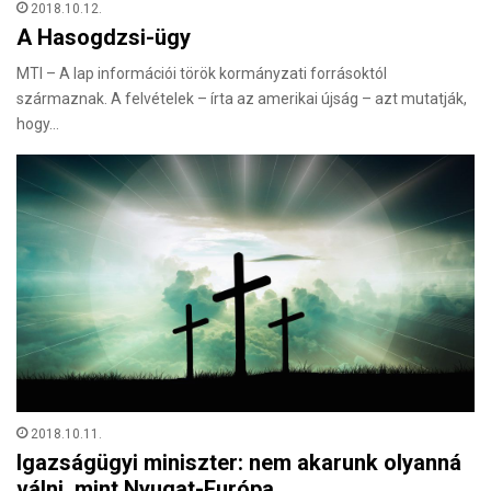
2018.10.12.
A Hasogdzsi-ügy
MTI – A lap információi török kormányzati forrásoktól
származnak. A felvételek – írta az amerikai újság – azt mutatják,
hogy…
2018.10.11.
Igazságügyi miniszter: nem akarunk olyanná
válni, mint Nyugat-Európa