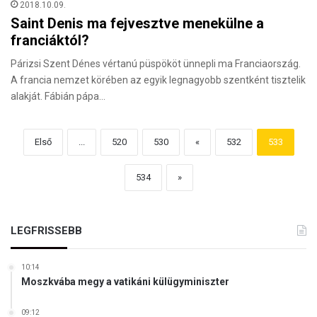
2018.10.09.
Saint Denis ma fejvesztve menekülne a
franciáktól?
Párizsi Szent Dénes vértanú püspököt ünnepli ma Franciaország.
A francia nemzet körében az egyik legnagyobb szentként tisztelik
alakját. Fábián pápa…
Első
...
520
530
«
532
533
534
»
LEGFRISSEBB
10:14
Moszkvába megy a vatikáni külügyminiszter
09:12