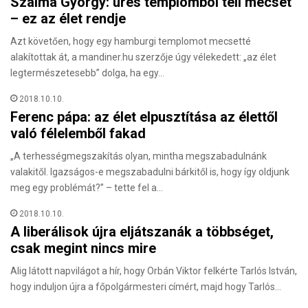
Szalma György: üres templomból teli mecset
– ez az élet rendje
Azt követően, hogy egy hamburgi templomot mecsetté
alakítottak át, a mandiner.hu szerzője úgy vélekedett: „az élet
legtermészetesebb” dolga, ha egy…
2018.10.10.
Ferenc pápa: az élet elpusztítása az élettől
való félelemből fakad
„A terhességmegszakítás olyan, mintha megszabadulnánk
valakitől. Igazságos-e megszabadulni bárkitől is, hogy így oldjunk
meg egy problémát?” – tette fel a…
2018.10.10.
A liberálisok újra eljátszanák a többséget,
csak megint nincs mire
Alig látott napvilágot a hír, hogy Orbán Viktor felkérte Tarlós István,
hogy induljon újra a főpolgármesteri címért, majd hogy Tarlós…