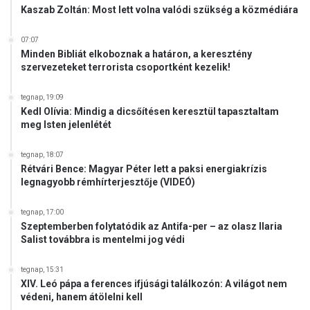
Kaszab Zoltán: Most lett volna valódi szükség a közmédiára
07:07
Minden Bibliát elkoboznak a határon, a keresztény
szervezeteket terrorista csoportként kezelik!
tegnap, 19:09
Kedl Olívia: Mindig a dicsőítésen keresztül tapasztaltam
meg Isten jelenlétét
tegnap, 18:07
Rétvári Bence: Magyar Péter lett a paksi energiakrízis
legnagyobb rémhírterjesztője (VIDEÓ)
tegnap, 17:00
Szeptemberben folytatódik az Antifa-per – az olasz Ilaria
Salist továbbra is mentelmi jog védi
tegnap, 15:31
XIV. Leó pápa a ferences ifjúsági találkozón: A világot nem
védeni, hanem átölelni kell