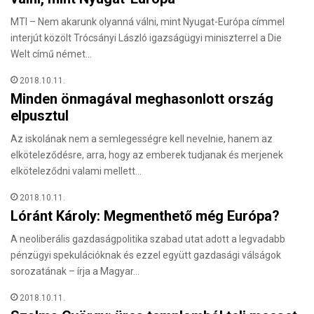
MTI – Nem akarunk olyanná válni, mint Nyugat-Európa címmel
interjút közölt Trócsányi László igazságügyi miniszterrel a Die
Welt című német…
2018.10.11.
Minden önmagával meghasonlott ország
elpusztul
Az iskolának nem a semlegességre kell nevelnie, hanem az
elköteleződésre, arra, hogy az emberek tudjanak és merjenek
elköteleződni valami mellett…
2018.10.11.
Lóránt Károly: Megmenthető még Európa?
A neoliberális gazdaságpolitika szabad utat adott a legvadabb
pénzügyi spekulációknak és ezzel együtt gazdasági válságok
sorozatának – írja a Magyar…
2018.10.11.