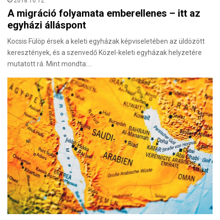
2018.10.12.
A migráció folyamata emberellenes – itt az
egyházi álláspont
Kocsis Fülöp érsek a keleti egyházak képviseletében az üldözött
keresztények, és a szenvedő Közel-keleti egyházak helyzetére
mutatott rá. Mint mondta:…