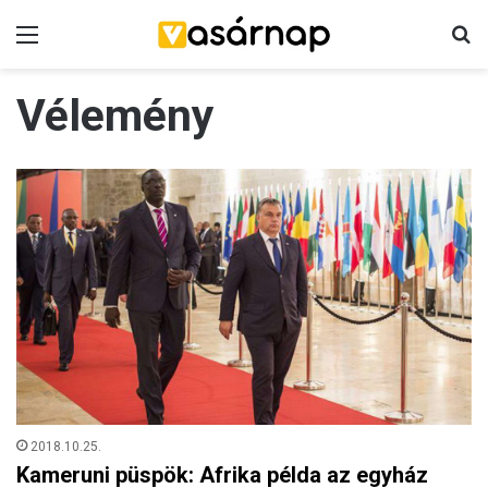
Menü
K
Vélemény
2018.10.25.
Kameruni püspök: Afrika példa az egyház