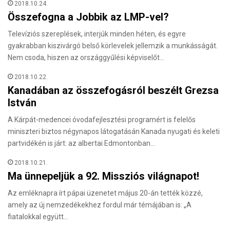
2018.10.24.
Összefogna a Jobbik az LMP-vel?
Televíziós szereplések, interjúk minden héten, és egyre
gyakrabban kiszivárgó belső körlevelek jellemzik a munkásságát.
Nem csoda, hiszen az országgyűlési képviselőt…
2018.10.22.
Kanadában az összefogásról beszélt Grezsa
István
A Kárpát-medencei óvodafejlesztési programért is felelős
miniszteri biztos négynapos látogatásán Kanada nyugati és keleti
partvidékén is járt: az albertai Edmontonban…
2018.10.21.
Ma ünnepeljük a 92. Missziós világnapot!
Az emléknapra írt pápai üzenetet május 20-án tették közzé,
amely az új nemzedékekhez fordul már témájában is: „A
fiatalokkal együtt…