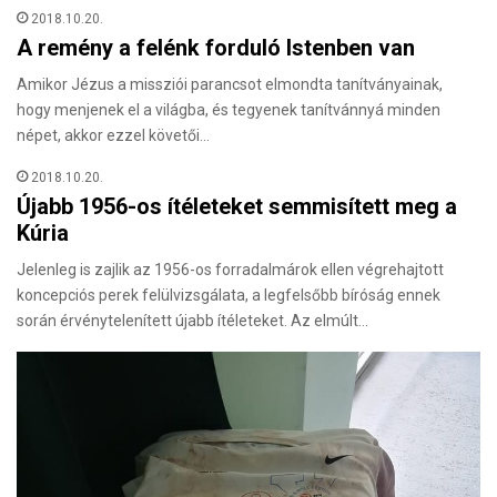
2018.10.20.
A remény a felénk forduló Istenben van
Amikor Jézus a missziói parancsot elmondta tanítványainak,
hogy menjenek el a világba, és tegyenek tanítvánnyá minden
népet, akkor ezzel követői…
2018.10.20.
Újabb 1956-os ítéleteket semmisített meg a
Kúria
Jelenleg is zajlik az 1956-os forradalmárok ellen végrehajtott
koncepciós perek felülvizsgálata, a legfelsőbb bíróság ennek
során érvénytelenített újabb ítéleteket. Az elmúlt…