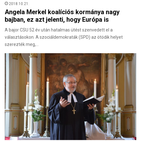
2018.10.21.
Angela Merkel koalíciós kormánya nagy
bajban, ez azt jelenti, hogy Európa is
A bajor CSU 52 év után hatalmas ütést szenvedett el a
választásokon. A szociáldemokraták (SPD) az ötödik helyet
szerezték meg,…