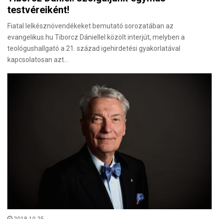
testvéreiként!
Fiatal lelkésznövendékeket bemutató sorozatában az
evangelikus.hu Tiborcz Dániellel közölt interjút, melyben a
teológushallgató a 21. század igehirdetési gyakorlatával
kapcsolatosan azt…
2018.10.25.