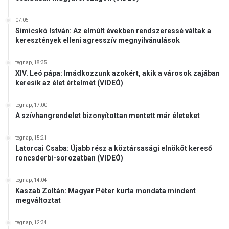
07:05
Simicskó István: Az elmúlt években rendszeressé váltak a
keresztények elleni agresszív megnyilvánulások
tegnap, 18:35
XIV. Leó pápa: Imádkozzunk azokért, akik a városok zajában
keresik az élet értelmét (VIDEÓ)
tegnap, 17:00
A szívhangrendelet bizonyítottan mentett már életeket
tegnap, 15:21
Latorcai Csaba: Újabb rész a köztársasági elnököt kereső
roncsderbi-sorozatban (VIDEÓ)
tegnap, 14:04
Kaszab Zoltán: Magyar Péter kurta mondata mindent
megváltoztat
tegnap, 12:34