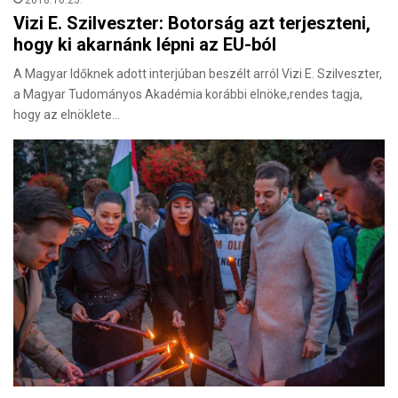
Vizi E. Szilveszter: Botorság azt terjeszteni,
hogy ki akarnánk lépni az EU-ból
A Magyar Időknek adott interjúban beszélt arról Vizi E. Szilveszter,
a Magyar Tudományos Akadémia korábbi elnöke,rendes tagja,
hogy az elnöklete…