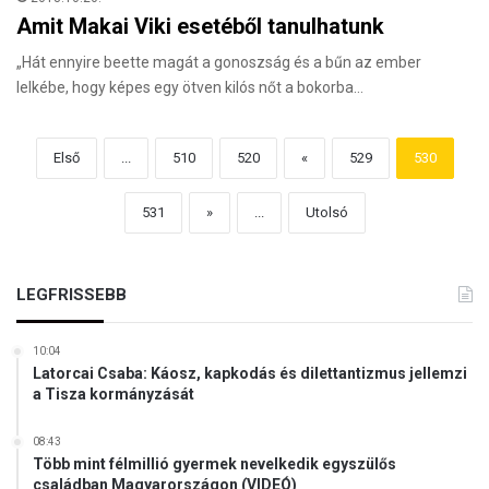
Amit Makai Viki esetéből tanulhatunk
„Hát ennyire beette magát a gonoszság és a bűn az ember
lelkébe, hogy képes egy ötven kilós nőt a bokorba…
Első
...
510
520
«
529
530
531
»
...
Utolsó
LEGFRISSEBB
10:04
Latorcai Csaba: Káosz, kapkodás és dilettantizmus jellemzi
a Tisza kormányzását
08:43
Több mint félmillió gyermek nevelkedik egyszülős
családban Magyarországon (VIDEÓ)