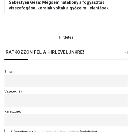
Sebestyén Géza: Mégsem hatékony a fogyasztás
visszafogása, koraiak voltak a győzelmi jelentések
.
Hirdetés
IRATKOZZON FEL A HÍRLEVELÜNKRE!
Email
Vezetéknév
Keresztnév
Elfogadom az
Adatkezelési tájékoztatóban
foglaltakat.