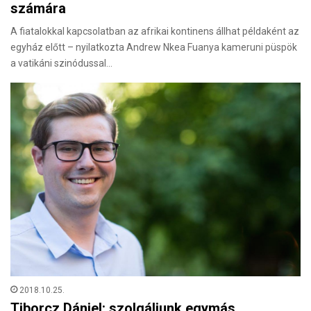
számára
A fiatalokkal kapcsolatban az afrikai kontinens állhat példaként az
egyház előtt – nyilatkozta Andrew Nkea Fuanya kameruni püspök
a vatikáni szinódussal…
2018.10.25.
Tiborcz Dániel: szolgáljunk egymás