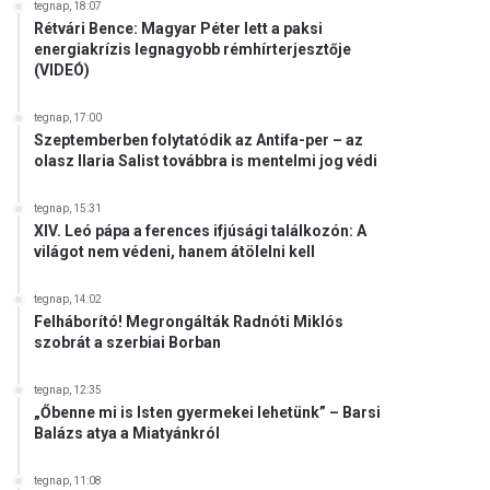
tegnap, 18:07
Rétvári Bence: Magyar Péter lett a paksi
energiakrízis legnagyobb rémhírterjesztője
(VIDEÓ)
tegnap, 17:00
Szeptemberben folytatódik az Antifa-per – az
olasz Ilaria Salist továbbra is mentelmi jog védi
tegnap, 15:31
XIV. Leó pápa a ferences ifjúsági találkozón: A
világot nem védeni, hanem átölelni kell
tegnap, 14:02
Felháborító! Megrongálták Radnóti Miklós
szobrát a szerbiai Borban
tegnap, 12:35
„Őbenne mi is Isten gyermekei lehetünk” – Barsi
Balázs atya a Miatyánkról
tegnap, 11:08