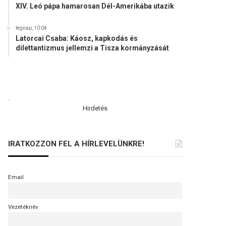
XIV. Leó pápa hamarosan Dél-Amerikába utazik
tegnap, 10:04
Latorcai Csaba: Káosz, kapkodás és
dilettantizmus jellemzi a Tisza kormányzását
.
Hirdetés
IRATKOZZON FEL A HÍRLEVELÜNKRE!
Email
Vezetéknév