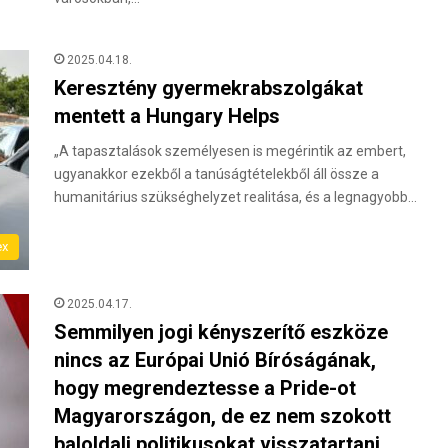
2025.04.18.
Keresztény gyermekrabszolgákat
mentett a Hungary Helps
„A tapasztalások személyesen is megérintik az embert,
ugyanakkor ezekből a tanúságtételekből áll össze a
humanitárius szükséghelyzet realitása, és a legnagyobb…
ex
2025.04.17.
Semmilyen jogi kényszerítő eszköze
nincs az Európai Unió Bíróságának,
hogy megrendeztesse a Pride-ot
Magyarországon, de ez nem szokott
baloldali politikusokat visszatartani