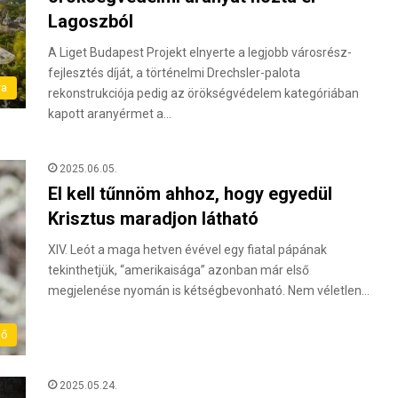
Lagoszból
A Liget Budapest Projekt elnyerte a legjobb városrész-
fejlesztés díját, a történelmi Drechsler-palota
ra
rekonstrukciója pedig az örökségvédelem kategóriában
kapott aranyérmet a…
2025.06.05.
El kell tűnnöm ahhoz, hogy egyedül
Krisztus maradjon látható
XIV. Leót a maga hetven évével egy fiatal pápának
tekinthetjük, “amerikaisága” azonban már első
megjelenése nyomán is kétségbevonható. Nem véletlen…
lő
2025.05.24.