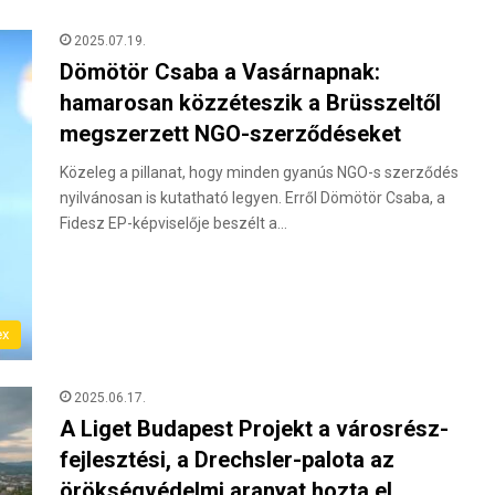
2025.07.19.
Dömötör Csaba a Vasárnapnak:
hamarosan közzéteszik a Brüsszeltől
megszerzett NGO-szerződéseket
Közeleg a pillanat, hogy minden gyanús NGO-s szerződés
nyilvánosan is kutatható legyen. Erről Dömötör Csaba, a
Fidesz EP-képviselője beszélt a…
ex
2025.06.17.
A Liget Budapest Projekt a városrész-
fejlesztési, a Drechsler-palota az
örökségvédelmi aranyat hozta el