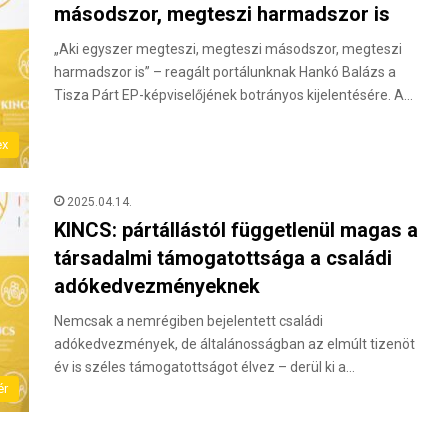
másodszor, megteszi harmadszor is
„Aki egyszer megteszi, megteszi másodszor, megteszi
harmadszor is” – reagált portálunknak Hankó Balázs a
Tisza Párt EP-képviselőjének botrányos kijelentésére. A…
ex
2025.04.14.
KINCS: pártállástól függetlenül magas a
társadalmi támogatottsága a családi
adókedvezményeknek
Nemcsak a nemrégiben bejelentett családi
adókedvezmények, de általánosságban az elmúlt tizenöt
év is széles támogatottságot élvez – derül ki a…
ér