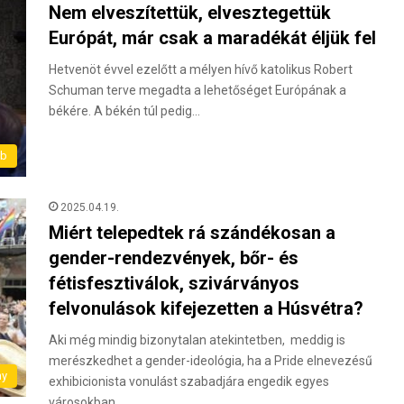
Nem elveszítettük, elvesztegettük
Európát, már csak a maradékát éljük fel
Hetvenöt évvel ezelőtt a mélyen hívő katolikus Robert
Schuman terve megadta a lehetőséget Európának a
békére. A békén túl pedig…
éb
2025.04.19.
Miért telepedtek rá szándékosan a
gender-rendezvények, bőr- és
fétisfesztiválok, szivárványos
felvonulások kifejezetten a Húsvétra?
Aki még mindig bizonytalan atekintetben, meddig is
merészkedhet a gender-ideológia, ha a Pride elnevezésű
ny
exhibicionista vonulást szabadjára engedik egyes
városokban,…