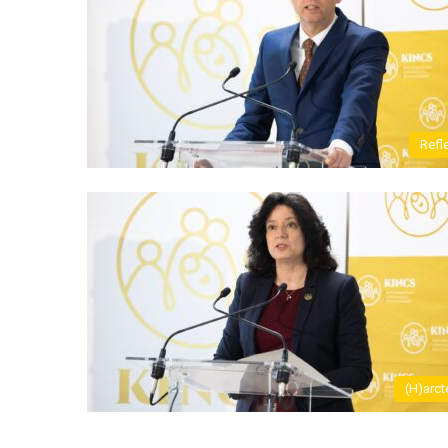
Refl
(H)arct