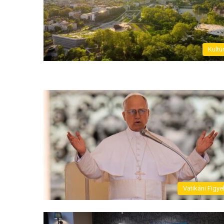
Kultú
Vatikáni Figye