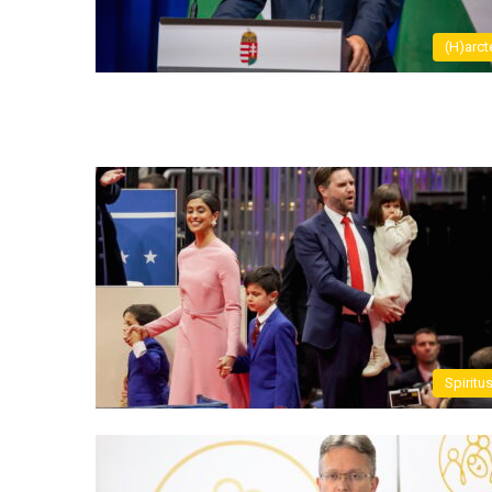
(H)arct
Spiritu