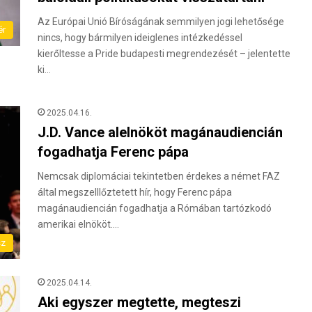
Az Európai Unió Bíróságának semmilyen jogi lehetősége
ér
nincs, hogy bármilyen ideiglenes intézkedéssel
kierőltesse a Pride budapesti megrendezését – jelentette
ki…
2025.04.16.
J.D. Vance alelnököt magánaudiencián
fogadhatja Ferenc pápa
Nemcsak diplomáciai tekintetben érdekes a német FAZ
által megszelllőztetett hír, hogy Ferenc pápa
magánaudiencián fogadhatja a Rómában tartózkodó
amerikai elnököt.…
sz
2025.04.14.
Aki egyszer megtette, megteszi