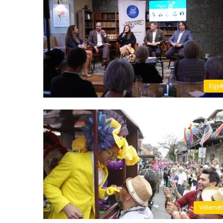
Egy
Vélemé