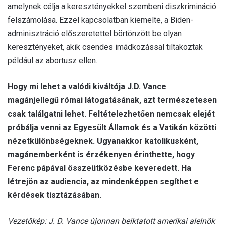
amelynek célja a keresztényekkel szembeni diszkrimináció
felszámolása. Ezzel kapcsolatban kiemelte, a Biden-
adminisztráció előszeretettel börtönzött be olyan
keresztényeket, akik csendes imádkozással tiltakoztak
például az abortusz ellen.
Hogy mi lehet a valódi kiváltója J.D. Vance
magánjellegű római látogatásának, azt természetesen
csak találgatni lehet. Feltételezhetően nemcsak elejét
próbálja venni az Egyesült Államok és a Vatikán közötti
nézetkülönbségeknek. Ugyanakkor katolikusként,
magánemberként is érzékenyen érinthette, hogy
Ferenc pápával összeütközésbe keveredett. Ha
létrejön az audiencia, az mindenképpen segíthet e
kérdések tisztázásában.
Vezetőkép: J. D. Vance újonnan beiktatott amerikai alelnök