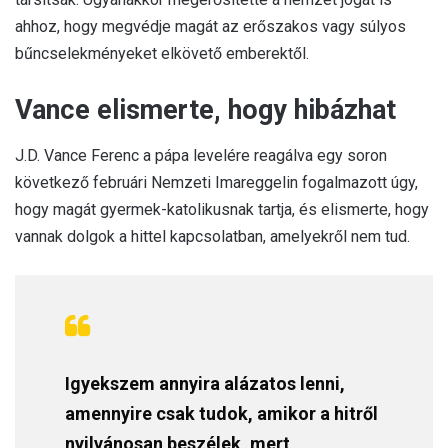
ahhoz, hogy megvédje magát az erőszakos vagy súlyos
bűncselekményeket elkövető emberektől.
Vance elismerte, hogy hibázhat
J.D. Vance Ferenc a pápa levelére reagálva egy soron
következő februári Nemzeti Imareggelin fogalmazott úgy,
hogy magát gyermek-katolikusnak tartja, és elismerte, hogy
vannak dolgok a hittel kapcsolatban, amelyekről nem tud.
Igyekszem annyira alázatos lenni,
amennyire csak tudok, amikor a hitről
nyilvánosan beszélek, mert