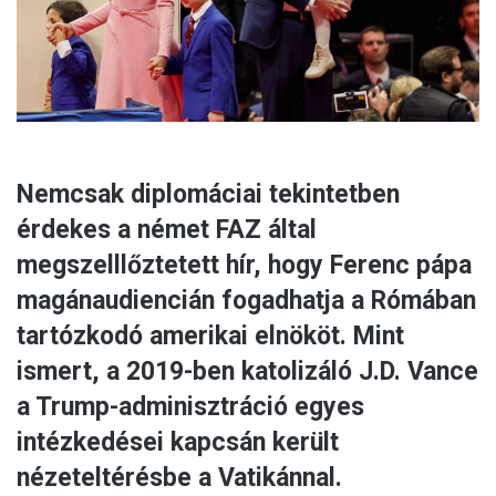
l
Nemcsak diplomáciai tekintetben
érdekes a német FAZ által
megszelllőztetett hír, hogy Ferenc pápa
magánaudiencián fogadhatja a Rómában
tartózkodó amerikai elnököt. Mint
ismert, a 2019-ben katolizáló J.D. Vance
a Trump-adminisztráció egyes
intézkedései kapcsán került
nézeteltérésbe a Vatikánnal.