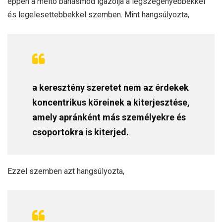
éppen a méltó bánásmód igazolja a legszegényebbekkel
és legelesettebbekkel szemben. Mint hangsúlyozta,
a keresztény szeretet nem az érdekek
koncentrikus köreinek a kiterjesztése,
amely apránként más személyekre és
csoportokra is kiterjed.
Ezzel szemben azt hangsúlyozta,