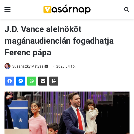
Menü
K
J.D. Vance alelnököt
magánaudiencián fogadhatja
Ferenc pápa
Susánszky Mátyás
S
2025.04.16.
e
n
d
a
n
e
m
a
i