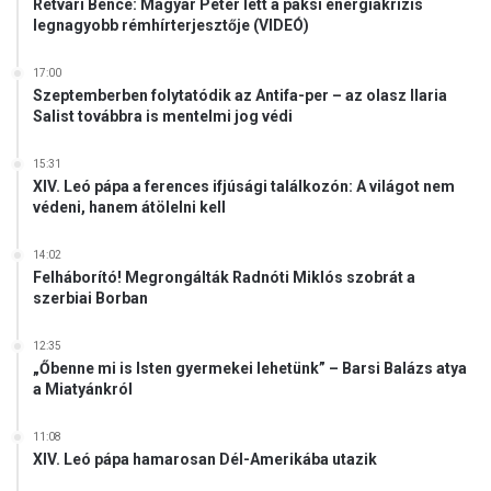
Rétvári Bence: Magyar Péter lett a paksi energiakrízis
s
legnagyobb rémhírterjesztője (VIDEÓ)
t
r
17:00
e
Szeptemberben folytatódik az Antifa-per – az olasz Ilaria
Salist továbbra is mentelmi jog védi
15:31
XIV. Leó pápa a ferences ifjúsági találkozón: A világot nem
védeni, hanem átölelni kell
14:02
Felháborító! Megrongálták Radnóti Miklós szobrát a
szerbiai Borban
12:35
„Őbenne mi is Isten gyermekei lehetünk” – Barsi Balázs atya
a Miatyánkról
11:08
XIV. Leó pápa hamarosan Dél-Amerikába utazik