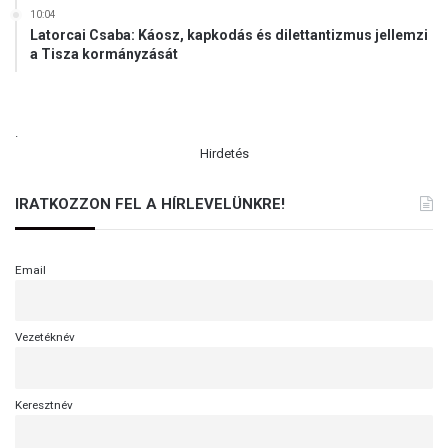
10:04
Latorcai Csaba: Káosz, kapkodás és dilettantizmus jellemzi
a Tisza kormányzását
.
Hirdetés
IRATKOZZON FEL A HÍRLEVELÜNKRE!
Email
Vezetéknév
Keresztnév