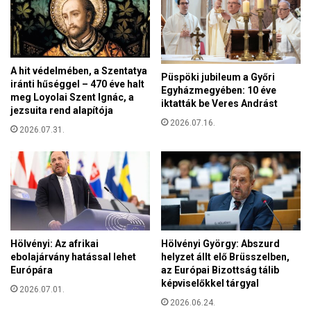
t
r
á
i
r
k
ó
á
,
A hit védelmében, a Szentatya
b
Püspöki jubileum a Győri
h
iránti hűséggel – 470 éve halt
a
Egyházmegyében: 10 éve
a
meg Loyolai Szent Ignác, a
n
iktatták be Veres Andrást
n
jezsuita rend alapítója
e
e
2026.07.16.
l
2026.07.31.
m
r
e
a
g
b
y
o
z
l
s
t
o
a
l
Hölvényi: Az afrikai
Hölvényi György: Abszurd
m
d
ebolajárvány hatással lehet
helyzet állt elő Brüsszelben,
e
o
Európára
az Európai Bizottság tálib
r
képviselőkkel tárgyal
s
2026.07.01.
i
b
2026.06.24.
k