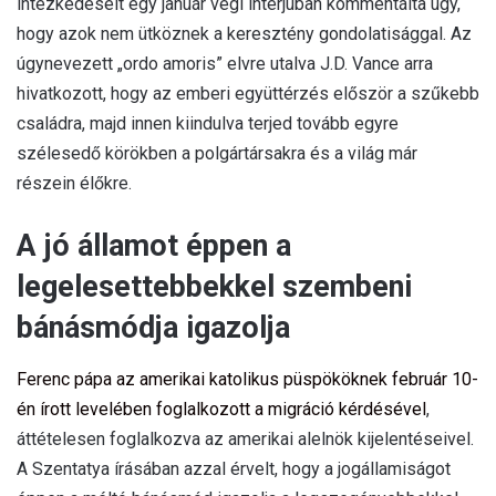
intézkedéseit egy január végi interjúban kommentálta úgy,
hogy azok nem ütköznek a keresztény gondolatisággal. Az
úgynevezett „ordo amoris” elvre utalva J.D. Vance arra
hivatkozott, hogy az emberi együttérzés először a szűkebb
családra, majd innen kiindulva terjed tovább egyre
szélesedő körökben a polgártársakra és a világ már
részein élőkre.
A jó államot éppen a
legelesettebbekkel szembeni
bánásmódja igazolja
Ferenc pápa az amerikai katolikus püspököknek február 10-
én írott levelében foglalkozott a migráció kérdésével
,
áttételesen foglalkozva az amerikai alelnök kijelentéseivel.
A Szentatya írásában azzal érvelt, hogy a jogállamiságot