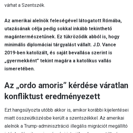
várhat a Szentszék.
Az amerikai alelnök feleségével látogatott Rómába,
utazásának célja pedig sokkal inkább tekinthető
magántermészetűnek. Ez tükröződik abból is, hogy
minimális diplomáciai tárgyalást vállalt. J.D. Vance
2019-ben katolizált, és saját bevallása szerint is
„gyermekként” tekint magára a katolikus vallás
ismeretében.
Az „ordo amoris” kérdése váratlan
konfliktust eredményezett
Ezt hangsúlyozta utóbb akkor is, amikor korábbi kijelentései
miatt összeütközésbe került a szentszékkel. Az amerikai
alelnök a Trump-adminisztráció illegális migrációt megállító