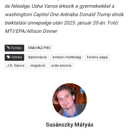
és felesége, Usha Vance érkezik a gyermekeikkel a
washingtoni Capitol One Arénába Donald Trump elnök
beiktatási ünnepsége után 2025. január 20-án. Fotó:
MTI/EPA/Allison Dinner
Forrás:
CNA/FAZ/PBS
Címke
diplomácia
emberi méltóság
Ferenc pápa
J.D. Vance
migráció
ordo amoris
Susánszky Mátyás