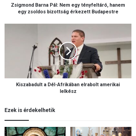
Zsigmond Barna Pál: Nem egy tényfeltáró, hanem
a
r
egy zsoldos bizottság érkezett Budapestre
n
a
K
P
i
á
s
l
z
:
a
N
b
e
a
m
d
e
u
g
Kiszabadult a Dél-Afrikában elrabolt amerikai
l
y
t
lelkész
t
a
é
D
n
Ezek is érdekelhetik
é
y
l
f
-
e
A
l
f