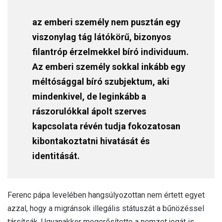
az emberi személy nem pusztán egy
viszonylag tág látókörű, bizonyos
filantróp érzelmekkel bíró individuum.
Az emberi személy sokkal inkább egy
méltósággal bíró szubjektum, aki
mindenkivel, de leginkább a
rászorulókkal ápolt szerves
kapcsolata révén tudja fokozatosan
kibontakoztatni hivatását és
identitását.
Ferenc pápa levelében hangsúlyozottan nem értett egyet
azzal, hogy a migránsok illegális státuszát a bűnözéssel
társítsák. Ugyanakkor megerősítette a nemzet jogát is