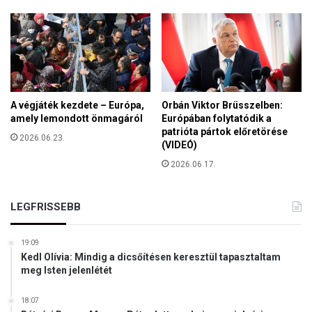
i
a
z
i
o
l
t
e
t
l
s
k
á
é
g
A végjáték kezdete – Európa,
Orbán Viktor Brüsszelben:
s
é
amely lemondott önmagáról
Európában folytatódik a
z
patrióta pártok előretörése
r
2026.06.23.
(VIDEÓ)
k
e
2026.06.17.
z
e
t
LEGFRISSEBB
t
B
19:09
u
Kedl Olívia: Mindig a dicsőítésen keresztül tapasztaltam
d
meg Isten jelenlétét
a
p
18:07
e