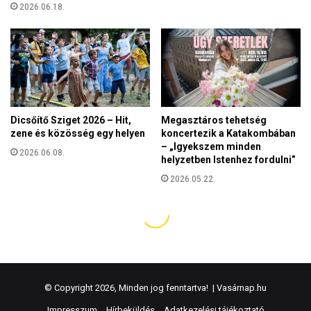
© Copyright 2026, Minden jog fenntartva! |
Vasárnap.hu
Impresszum
Hírbeküldés
Adatkezelési tájékoztató