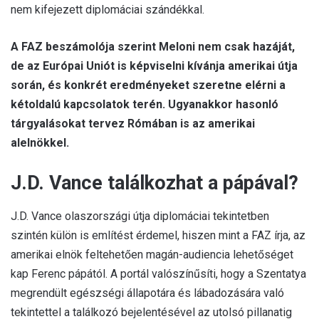
nem kifejezett diplomáciai szándékkal.
A FAZ beszámolója szerint Meloni nem csak hazáját,
de az Európai Uniót is képviselni kívánja amerikai útja
során, és konkrét eredményeket szeretne elérni a
kétoldalú kapcsolatok terén. Ugyanakkor hasonló
tárgyalásokat tervez Rómában is az amerikai
alelnökkel.
J.D. Vance találkozhat a pápával?
J.D. Vance olaszországi útja diplomáciai tekintetben
szintén külön is említést érdemel, hiszen mint a FAZ írja, az
amerikai elnök feltehetően magán-audiencia lehetőséget
kap Ferenc pápától. A portál valószínűsíti, hogy a Szentatya
megrendült egészségi állapotára és lábadozására való
tekintettel a találkozó bejelentésével az utolsó pillanatig