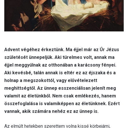
Advent végéhez érkeztünk. Ma éjjel már az Úr Jézus
születését ünnepeljük. Aki türelmes volt, annak ma
éjjel meggyúlnak az otthonában a karácsony fényei.
Aki kevésbé, talán annak is eltér ez az éjszaka és a
holnap a megszokottól, vagy elővételezett
meghittségtől. Az ünnep esszenciálisan jelenít meg
valamit az életünkből. Nem csak emlékezés, hanem
összefoglalása is valamiképpen az életünknek. Ezért
vannak, akik számára nehéz ez az ünnep is.
Az elmúlt hetekben szerettem volna kissé körbejárni,