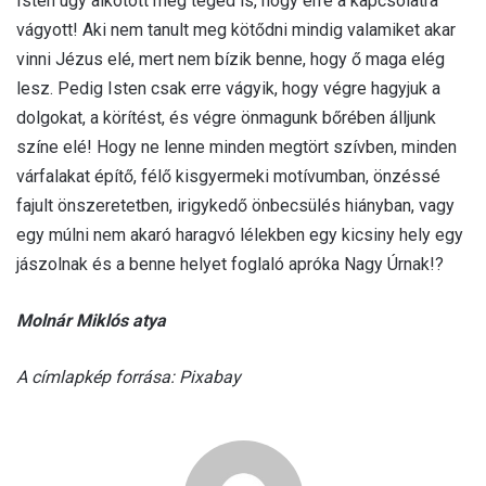
Isten úgy alkotott meg téged is, hogy erre a kapcsolatra
vágyott! Aki nem tanult meg kötődni mindig valamiket akar
vinni Jézus elé, mert nem bízik benne, hogy ő maga elég
lesz. Pedig Isten csak erre vágyik, hogy végre hagyjuk a
dolgokat, a körítést, és végre önmagunk bőrében álljunk
színe elé! Hogy ne lenne minden megtört szívben, minden
várfalakat építő, félő kisgyermeki motívumban, önzéssé
fajult önszeretetben, irigykedő önbecsülés hiányban, vagy
egy múlni nem akaró haragvó lélekben egy kicsiny hely egy
jászolnak és a benne helyet foglaló apróka Nagy Úrnak!?
Molnár Miklós atya
A címlapkép forrása: Pixabay