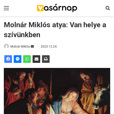
Menü
K
Molnár Miklós atya: Van helye a
szívünkben
Molnár Miklós
S
2023.12.24.
e
n
d
a
n
e
m
a
i
l