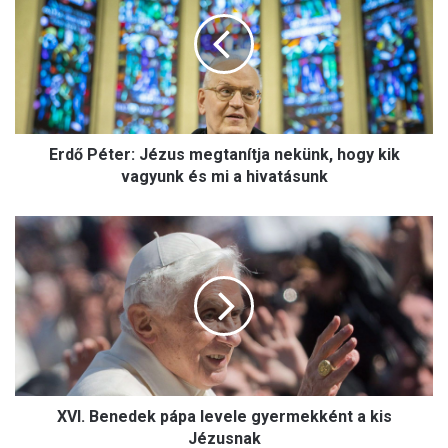
d
ő
P
é
t
e
r
Erdő Péter: Jézus megtanítja nekünk, hogy kik
:
J
vagyunk és mi a hivatásunk
é
z
X
u
V
s
I
m
.
e
B
g
e
t
n
a
e
n
d
í
XVI. Benedek pápa levele gyermekként a kis
e
t
k
Jézusnak
j