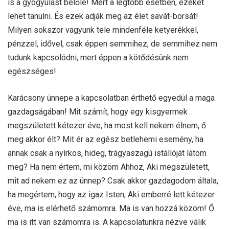
is a gyógyulást belőle! Mert a legtöbb esetben, ezeket
lehet tanulni. És ezek adják meg az élet savát-borsát!
Milyen sokszor vagyunk tele mindenféle ketyerékkel,
pénzzel, idővel, csak éppen semmihez, de semmihez nem
tudunk kapcsolódni, mert éppen a kötődésünk nem
egészséges!
Karácsony ünnepe a kapcsolatban érthető egyedül a maga
gazdagságában! Mit számít, hogy egy kisgyermek
megszületett kétezer éve, ha most kell nekem élnem, ő
meg akkor élt? Mit ér az egész betlehemi esemény, ha
annak csak a nyírkos, hideg, trágyaszagú istállóját látom
meg? Ha nem értem, mi közöm Ahhoz, Aki megszületett,
mit ad nekem ez az ünnep? Csak akkor gazdagodom általa,
ha megértem, hogy az igaz Isten, Aki emberré lett kétezer
éve, ma is elérhető számomra. Ma is van hozzá közöm! Ő
ma is itt van számomra is. A kapcsolatunkra nézve válik