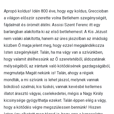
Apropó koldus! Idén 800 éve, hogy egy koldus, Greccioban
a világon először szerette volna Betlehem szegénységét,
fájdalmát és örömét átélni. Assisi Szent Ferenc itt egy
barlangban alakította ki az első betlehemest. A Kis Jézust
nem valaki alakította, hanem az üres jászolban az imádság
közben Ő maga jelent meg, hogy ezzel megajándékozza
Isten szegénykéjét. Talán, ha ma vágy van a szívünkben,
hogy valamit átélhessünk az Ő szeretetéből, áldozatának
mélységéből, az irántunk való kötődésének gazdagságából,
megmutatja Magát nekünk is! Talán, ahogy a régiek
mondták, a mi szívünk is lehet jászol, melynek vannak
bökdöső szalmái, kis tüskéi, vannak kevésbé kellemes
illatot árasztó vágyai, cselekedetei, mégis a Nagy Király
kicsinysége gyógyíthatja ezeket. Talán éppen elég a vágy,
hogy a kötődés végre megszülessen bennünk! Hiszen