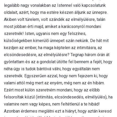
legalább nagy vonalakban az Istennel való kapcsolatunk
oldalait, azért, hogy ma estére készen álljunk az ünnepre.
Akiben volt türelem, volt szándék az elmélyülésre, talán
most jobban érti majd, amiket a karácsonyról mondani
szeretnék! Isten, ugyanis nem egy felszínes,
külsőségekben kimerülő ünnepet szán nekünk. De hát mit
kezdjen az ember, ha maga képtelen az intimitásra, az
elcsöndesedésre, az elmélyülésre? Tegnap három órán át
gyóntattam és az a gondolat ütötte fel bennem a fejét, hogy
néha úgy is tudok bántóvá válni, hogy egyáltalán nem
szeretnék. Egyszerűen azzal, hogy nem fejezem ki, hogy
valami attól még mert az enyém, még nem az én hibám.
Ezért most külön szeretném mondani, hogy az előbb
felsoroltak közül (intimitás, elcsöndesedés, elmélyülés), ha
valamire nem vagy képes, nem feltétlenül a te hibád!
Azonban érdemes meglátni ezt a hiányt, hogy aztán keresd