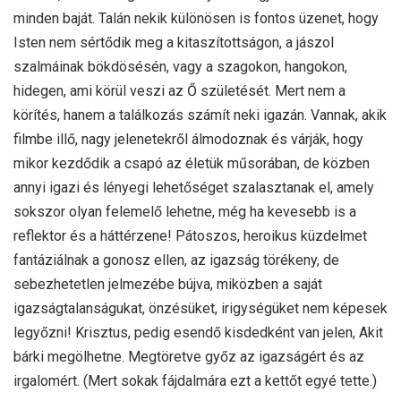
minden baját. Talán nekik különösen is fontos üzenet, hogy
Isten nem sértődik meg a kitaszítottságon, a jászol
szalmáinak bökdösésén, vagy a szagokon, hangokon,
hidegen, ami körül veszi az Ő születését. Mert nem a
körítés, hanem a találkozás számít neki igazán. Vannak, akik
filmbe illő, nagy jelenetekről álmodoznak és várják, hogy
mikor kezdődik a csapó az életük műsorában, de közben
annyi igazi és lényegi lehetőséget szalasztanak el, amely
sokszor olyan felemelő lehetne, még ha kevesebb is a
reflektor és a háttérzene! Pátoszos, heroikus küzdelmet
fantáziálnak a gonosz ellen, az igazság törékeny, de
sebezhetetlen jelmezébe bújva, miközben a saját
igazságtalanságukat, önzésüket, irigységüket nem képesek
legyőzni! Krisztus, pedig esendő kisdedként van jelen, Akit
bárki megölhetne. Megtöretve győz az igazságért és az
irgalomért. (Mert sokak fájdalmára ezt a kettőt egyé tette.)