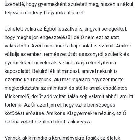
üzenetté, hogy gyermekként született meg, hiszen a nélkül
teljesen mindegy, hogy miként jön el!
Jöhetett volna az Égből leszállva is, angyali seregekkel,
hogy meghaljon engesztelésül, de Ő nem ezt az utat
választotta. Azért nem, mert a kapcsolat is számít. Amikor
vállalja az emberi természet útját: asszonytól születik és
gyermekként növekszik, velünk akarja elmélyíteni a
kapcsolatát. Belülről éli át mindazt, amivel nekünk is
szembe kell néznünk! Aki már legalább egyszer merte
megkockáztatni az intimitást és átélte annak csodálatos
lélekemelő, derűt adó voltát, talán sejt valamit abból, ami itt
történik! Az Úr azért jön el, hogy ezt a bensőséges
kötődést erősítse. Amikor a Kisgyermekre nézünk, az Ő
belénk vetett bizalma tekint ránk vissza.
Vannak, akik mindig a körülményekre fogják az életük