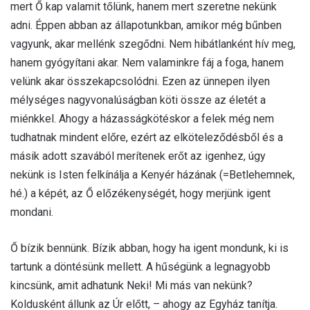
mert Ő kap valamit tőlünk, hanem mert szeretne nekünk
adni. Éppen abban az állapotunkban, amikor még bűnben
vagyunk, akar mellénk szegődni. Nem hibátlanként hív meg,
hanem gyógyítani akar. Nem valaminkre fáj a foga, hanem
velünk akar összekapcsolódni. Ezen az ünnepen ilyen
mélységes nagyvonalúságban köti össze az életét a
miénkkel. Ahogy a házasságkötéskor a felek még nem
tudhatnak mindent előre, ezért az elköteleződésből és a
másik adott szavából merítenek erőt az igenhez, úgy
nekünk is Isten felkínálja a Kenyér házának (=Betlehemnek,
hé.) a képét, az Ő előzékenységét, hogy merjünk igent
mondani.
Ő bízik bennünk. Bízik abban, hogy ha igent mondunk, ki is
tartunk a döntésünk mellett. A hűségünk a legnagyobb
kincsünk, amit adhatunk Neki! Mi más van nekünk?
Koldusként állunk az Úr előtt, – ahogy az Egyház tanítja.