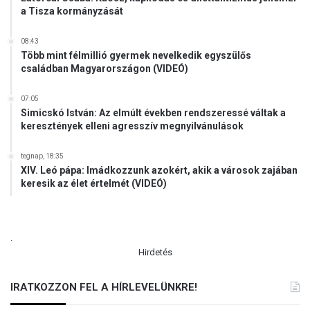
a
k
a Tisza kormányzását
k
é
i
s
08:43
s
m
Több mint félmillió gyermek nevelkedik egyszülős
J
i
családban Magyarországon (VIDEÓ)
é
a
z
h
07:05
u
i
Simicskó István: Az elmúlt években rendszeressé váltak a
s
v
keresztények elleni agresszív megnyilvánulások
n
a
a
t
tegnap, 18:35
k
á
XIV. Leó pápa: Imádkozzunk azokért, akik a városok zajában
keresik az élet értelmét (VIDEÓ)
s
u
n
k
.
Hirdetés
IRATKOZZON FEL A HÍRLEVELÜNKRE!