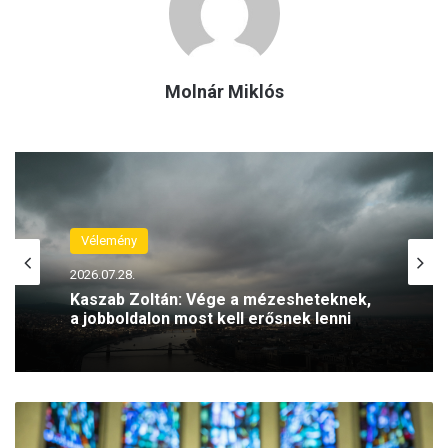
Molnár Miklós
Vélemény
2026.07.28.
Kaszab Zoltán: Vége a mézesheteknek,
a jobboldalon most kell erősnek lenni
E
r