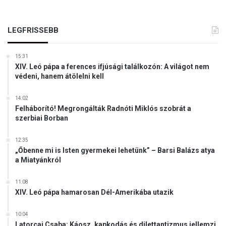
p
a
á
n
p
LEGFRISSEBB
e
a
k
l
ü
15:31
e
n
XIV. Leó pápa a ferences ifjúsági találkozón: A világot nem
v
k
védeni, hanem átölelni kell
e
,
l
h
14:02
e
o
Felháborító! Megrongálták Radnóti Miklós szobrát a
g
g
szerbiai Borban
y
y
e
k
12:35
r
i
„Őbenne mi is Isten gyermekei lehetünk” – Barsi Balázs atya
m
k
a Miatyánkról
e
v
k
a
11:08
k
g
XIV. Leó pápa hamarosan Dél-Amerikába utazik
é
y
n
u
10:04
t
n
Latorcai Csaba: Káosz, kapkodás és dilettantizmus jellemzi