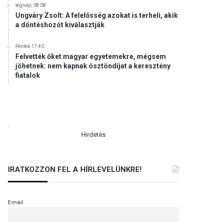
tegnap, 08:08
Ungváry Zsolt: A felelősség azokat is terheli, akik
a döntéshozót kiválasztják
Péntek 17:40
Felvették őket magyar egyetemekre, mégsem
jöhetnek: nem kapnak ösztöndíjat a keresztény
fiatalok
.
Hirdetés
IRATKOZZON FEL A HÍRLEVELÜNKRE!
Email