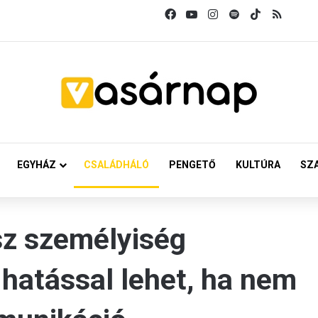
Facebook
YouTube
Instagram
Spotify
TikTok
RSS
EGYHÁZ
CSALÁDHÁLÓ
PENGETŐ
KULTÚRA
SZ
sz személyiség
 hatással lehet, ha nem