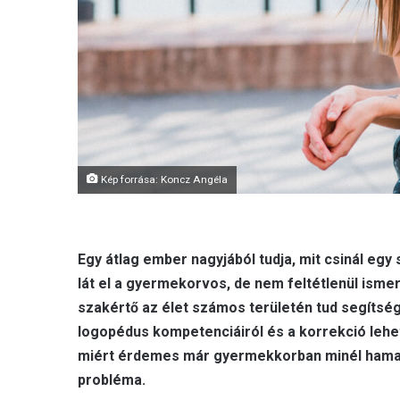
Kép forrása: Koncz Angéla
Egy átlag ember nagyjából tudja, mit csinál egy
lát el a gyermekorvos, de nem feltétlenül ismeri
szakértő az élet számos területén tud segítség
logopédus kompetenciáiról és a korrekció lehe
miért érdemes már gyermekkorban minél hamar
probléma.