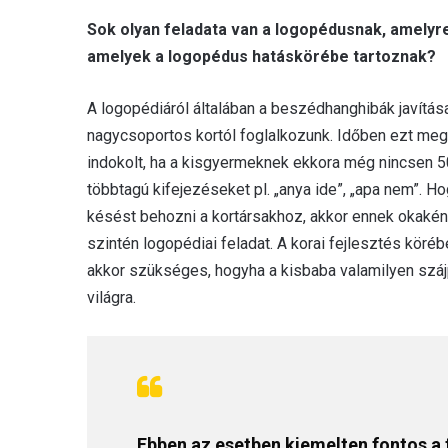
Sok olyan feladata van a logopédusnak, amelyre
amelyek a logopédus hatáskörébe tartoznak?
A logopédiáról általában a beszédhanghibák javítás
nagycsoportos kortól foglalkozunk. Időben ezt meg
indokolt, ha a kisgyermeknek ekkora még nincsen 5
többtagú kifejezéseket pl. „anya ide”, „apa nem”. Ho
késést behozni a kortársakhoz, akkor ennek okaként
szintén logopédiai feladat. A korai fejlesztés köré
akkor szükséges, hogyha a kisbaba valamilyen száj
világra.
Ebben az esetben kiemelten fontos a