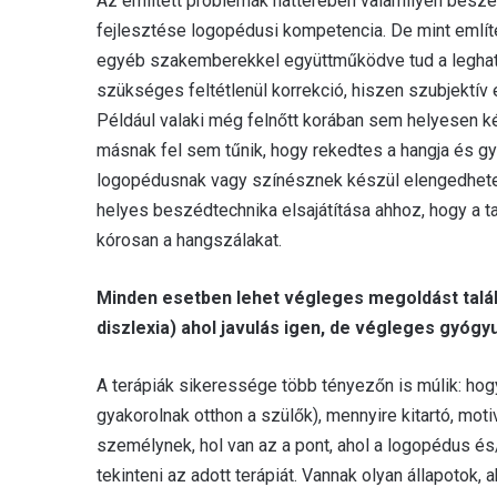
Az említett problémák hátterében valamilyen beszéd
fejlesztése logopédusi kompetencia. De mint emlí
egyéb szakemberekkel együttműködve tud a leghaték
szükséges feltétlenül korrekció, hiszen szubjektív
Például valaki még felnőtt korában sem helyesen ké
másnak fel sem tűnik, hogy rekedtes a hangja és gy
logopédusnak vagy színésznek készül elengedhete
helyes beszédtechnika elsajátítása ahhoz, hogy a t
kórosan a hangszálakat.
Minden esetben lehet végleges megoldást találn
diszlexia) ahol javulás igen, de végleges gyógy
A terápiák sikeressége több tényezőn is múlik: hog
gyakorolnak otthon a szülők), mennyire kitartó, motiv
személynek, hol van az a pont, ahol a logopédus és
tekinteni az adott terápiát. Vannak olyan állapotok,