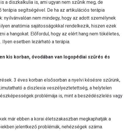
zis a diszkalkulia is, ami ugyan nem szűnik meg, de
terápia segítségével. De ha az artikulációs terápia
k: nyilvánvalóan nem mindegy, hogy az adott személynek
 milyen anatómia sajátosságokkal rendelkezik, hiszen ezek
i a hangokat. Előfordul, hogy az elért hang nem tökéletes,
Ilyen esetben lezárható a terápia.
n kis korban, óvodában van logopédiai szűrés és
rések. 3 éves korban elsősorban a nyelvi késésre szűrünk,
mutatható a diszlexia veszélyeztetettség, a helytelen
 részképességek problémája is, mint a beszédészlelés vagy
ekek már ebben a korai életszakaszban megkaphatják a
bbiekben jelentkező problémák, nehézségek száma.