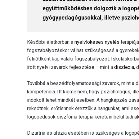
együttműködésben dolgozik a logopé
gyógypedagógusokkal, illetve pszich
Későbbi életkorban a
nyelvlökéses nyelés
terápiájá
fogszabályozáskor válhat szükségessé a gyerekeknél
felnőttként kap valaki fogszabályozót. Iskoláskorba
írott nyelvi zavarok fejlesztése – mint a
diszlexia
, 
Továbbá a beszédfolyamatossági zavarok, mint a d
kompetencia. Itt kiemelném, hogy pszichológus, i
indokolt lehet mindkét esetben. A hangképzés zavara
rekedtnek, erőtlennek érezzük a hangunkat, ami eset
logopédusok diszfónia terápia keretein belül tudnak
Dizartria és afázia esetében is szükséges a logopéd