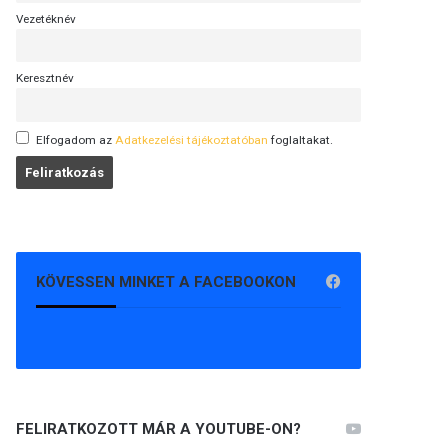
Vezetéknév
Keresztnév
Elfogadom az
Adatkezelési tájékoztatóban
foglaltakat.
KÖVESSEN MINKET A FACEBOOKON
FELIRATKOZOTT MÁR A YOUTUBE-ON?