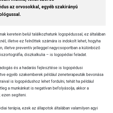
dus az orvosokkal, egyéb szakirányú
ológussal.
nak keretein belül találkozhatunk logopédussal, ez általában
, illetve ez felnőttek számára is indokolt lehet, hogyha
n, illetve preventív jelleggel nagycsoportban a különböző
diszortográfia, diszkalkulia – is logopédiai feladat.
adogás és a hadarás fejlesztése is logopédusi
lletve egyéb szakemberek például zeneterapeuták bevonása
ival is logopédushoz lehet fordulni, tehát ha például
leg a munkánkat is negatívan befolyásolja, akkor a
 ezen segíteni.
iai terápia, ezek az állapotok általában valamilyen agyi