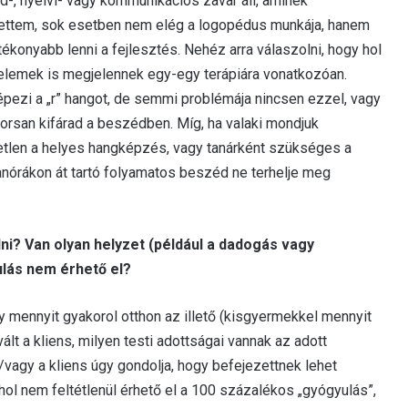
-, nyelvi- vagy kommunikációs zavar áll, aminek
tettem, sok esetben nem elég a logopédus munkája, hanem
onyabb lenni a fejlesztés. Nehéz arra válaszolni, hogy hol
 elemek is megjelennek egy-egy terápiára vonatkozóan.
pezi a „r” hangot, de semmi problémája nincsen ezzel, vagy
orsan kifárad a beszédben. Míg, ha valaki mondjuk
tlen a helyes hangképzés, vagy tanárként szükséges a
anórákon át tartó folyamatos beszéd ne terhelje meg
i? Van olyan helyzet (például a dadogás vagy
ulás nem érhető el?
y mennyit gyakorol otthon az illető (kisgyermekkel mennyit
ált a kliens, milyen testi adottságai vannak az adott
/vagy a kliens úgy gondolja, hogy befejezettnek lehet
 ahol nem feltétlenül érhető el a 100 százalékos „gyógyulás”,