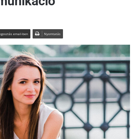
munikáció
gosztás email-ben
Nyomtatás