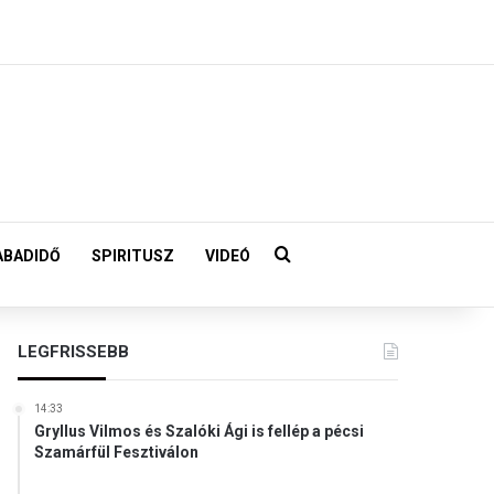
Keresés:
ABADIDŐ
SPIRITUSZ
VIDEÓ
LEGFRISSEBB
14:33
Gryllus Vilmos és Szalóki Ági is fellép a pécsi
Szamárfül Fesztiválon