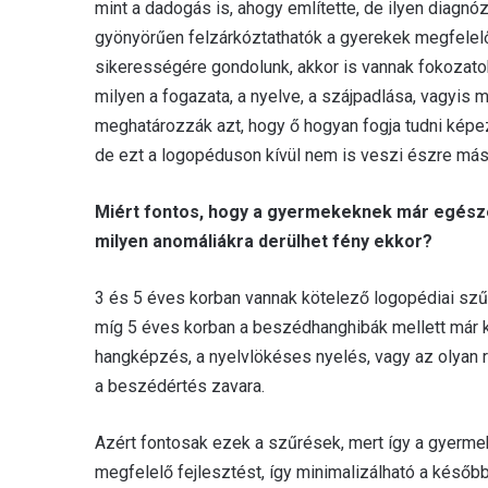
mint a dadogás is, ahogy említette, de ilyen diagnó
gyönyörűen felzárkóztathatók a gyerekek megfelelő 
sikerességére gondolunk, akkor is vannak fokozato
milyen a fogazata, a nyelve, a szájpadlása, vagyis
meghatározzák azt, hogy ő hogyan fogja tudni képezn
de ezt a logopéduson kívül nem is veszi észre más. 
Miért fontos, hogy a gyermekeknek már egésze
milyen anomáliákra derülhet fény ekkor?
3 és 5 éves korban vannak kötelező logopédiai szű
míg 5 éves korban a beszédhanghibák mellett már ki
hangképzés, a nyelvlökéses nyelés, vagy az olyan
a beszédértés zavara.
Azért fontosak ezek a szűrések, mert így a gyerm
megfelelő fejlesztést, így minimalizálható a késő