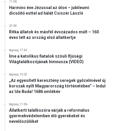
11:00
Harminc éve Jézussal az úton – jubileumi
dicsőítő esttel ad hálát Csiszér László
07:09
Ritka állatok és másfél évszázados múlt – 160
éves lett az ország első állatkertje
tegnap, 17:34
Íme a katolikus fiatalok szöuli Ifjúsági
Világtalálkozójának himnusza (VIDEÓ)
tegnap, 15:02
„Az egyesített keresztény seregek győzelmével új
korszak nyílt Magyarország történetében“ – Indul
az Ide Buda! 1686 emlékév
tegnap, 11:06
Állatkerti találkozóra várják a református
gyermekvédelemben élő gyerekeket és
nevelőszülőket