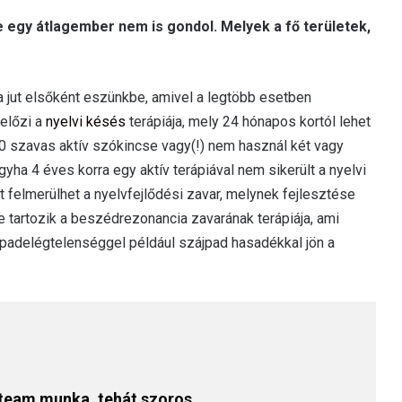
 egy átlagember nem is gondol. Melyek a fő területek,
a jut elsőként eszünkbe, amivel a legtöbb esetben
előzi a
nyelvi késés
terápiája, mely 24 hónapos kortól lehet
0 szavas aktív szókincse vagy(!) nem használ két vagy
gyha 4 éves korra egy aktív terápiával nem sikerült a nyelvi
 felmerülhet a nyelvfejlődési zavar, melynek fejlesztése
be tartozik a beszédrezonancia zavarának terápiája, ami
padelégtelenséggel például szájpad hasadékkal jön a
 team munka, tehát szoros