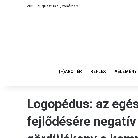
2026. augusztus 9., vasárnap
(H)ARCTÉR
REFLEX
VÉLEMÉNY
Logopédus: az egé
fejlődésére negatív