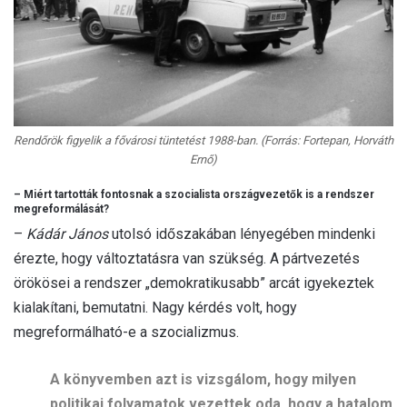
Rendőrök figyelik a fővárosi tüntetést 1988-ban. (Forrás: Fortepan, Horváth
Ernő)
– Miért tartották fontosnak a szocialista országvezetők is a rendszer
megreformálását?
–
Kádár János
utolsó időszakában lényegében mindenki
érezte, hogy változtatásra van szükség. A pártvezetés
örökösei a rendszer „demokratikusabb” arcát igyekeztek
kialakítani, bemutatni. Nagy kérdés volt, hogy
megreformálható-e a szocializmus.
A könyvemben azt is vizsgálom, hogy milyen
politikai folyamatok vezettek oda, hogy a hatalom