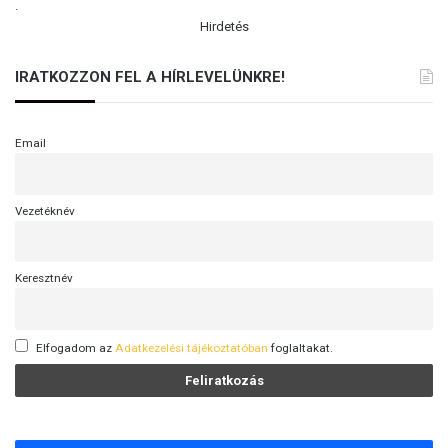
.
Y
Hirdetés
L
E
IRATKOZZON FEL A HÍRLEVELÜNKRE!
G
N
I
Email
N
C
S
F
Vezetéknév
E
L
E
Keresztnév
L
Ő
S
Elfogadom az
Adatkezelési tájékoztatóban
foglaltakat.
?