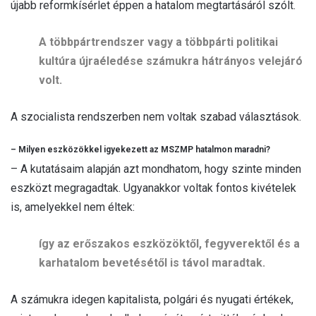
újabb reformkísérlet éppen a hatalom megtartásáról szólt.
A többpártrendszer vagy a többpárti politikai
kultúra újraéledése számukra hátrányos velejáró
volt.
A szocialista rendszerben nem voltak szabad választások.
– Milyen eszközökkel igyekezett az MSZMP hatalmon maradni?
– A kutatásaim alapján azt mondhatom, hogy szinte minden
eszközt megragadtak. Ugyanakkor voltak fontos kivételek
is, amelyekkel nem éltek:
így az erőszakos eszközöktől, fegyverektől és a
karhatalom bevetésétől is távol maradtak.
A számukra idegen kapitalista, polgári és nyugati értékek,