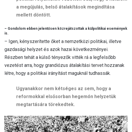
a megújulás, belső átalakítások megindítása
mellett döntött.
– Gondolom ebben jelentősen közrejátszottak a külpolitikai események
is.
– Igen, kényszerítette őket a nemzetközi politikai, illetve
gazdasági helyzet és azok hazai következményei.
Részben tehát a külső tényezők vitték rá a legfelsőbb
vezetést arra, hogy grandiózus átalakítási tervet hozzanak
létre, hogy a politikai irányítást maguknál tudhassák.
Ugyanakkor nem kétséges az sem, hogy a
reformokkal elsősorban hegemón helyzetük
megtartására törekedtek.