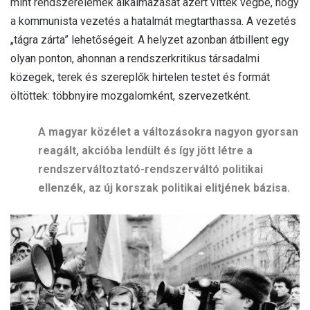
mint rendszerelemek alkalmazását azért vitték végbe, hogy
a kommunista vezetés a hatalmát megtarthassa. A vezetés
„tágra zárta” lehetőségeit. A helyzet azonban átbillent egy
olyan ponton, ahonnan a rendszerkritikus társadalmi
közegek, terek és szereplők hirtelen testet és formát
öltöttek: többnyire mozgalomként, szervezetként.
A magyar közélet a változásokra nagyon gyorsan
reagált, akcióba lendült és így jött létre a
rendszerváltoztató-rendszerváltó politikai
ellenzék, az új korszak politikai elitjének bázisa.