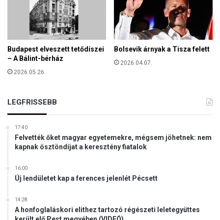
o
Ö
k
L
C
S
E
Budapest elveszett tetődíszei
Bolsevik árnyak a Tisza felett
Y
– A Bálint-bérház
2026.04.07.
B
2026.05.26.
Ö
L
C
LEGFRISSEBB
S
Ő
17:40
D
Felvették őket magyar egyetemekre, mégsem jöhetnek: nem
E
kapnak ösztöndíjat a keresztény fiatalok
A
D
16:00
M
Új lendületet kap a ferences jelenlét Pécsett
I
N
14:28
I
A honfoglaláskori elithez tartozó régészeti leletegyüttes
S
került elő Pest megyében (VIDEÓ)