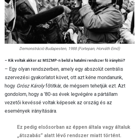
Demonstráció Budapesten, 1988 (Fortepan, Horváth Ernő)
– Kik voltak akkor az MSZMP-n belül a hatalmi rendszer fő irányítói?
– Egy olyan rendszerben, amely egy abszolút centrális
szervezési gyakorlatot követ, ott azt kéne mondanunk,
hogy
Grósz Károly
főtitkár, de mégsem tehetjük ezt. Azt
gondolom, hogy a ’80-as évek legvégére a pártállam
vezetői kevéssé voltak képesek az ország és az
események irányítására.
Ez pedig elsősorban az éppen általa vagy általuk
„átszabás” alatt lévő rendszer miatt történt.