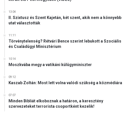
Z
T
13:04
R
II. Szixtusz és Szent Kajetán, két szent, akik nem a könnyebb
A
utat választották
T
Í
11:11
V
Törvénytelenség? Rétvári Bence szerint lebukott a Szociális
M
és Családügyi Minisztérium
U
N
10:14
K
Moszkvába megy a vatikáni külügyminiszter
A
T
09:12
Á
Kaszab Zoltán: Most lett volna valódi szükség a közmédiára
R
S
07:07
A
Minden Bibliát elkoboznak a határon, a keresztény
I
szervezeteket terrorista csoportként kezelik!
–
T
É
N