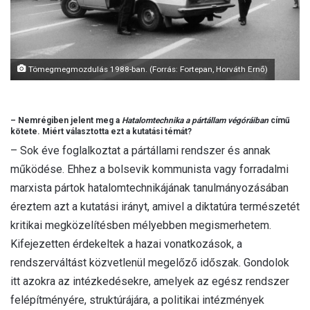
Tömegmegmozdulás 1988-ban. (Forrás: Fortepan, Horváth Ernő)
– Nemrégiben jelent meg a
Hatalomtechnika a pártállam végóráiban
című
kötete. Miért választotta ezt a kutatási témát?
– Sok éve foglalkoztat a pártállami rendszer és annak
működése. Ehhez a bolsevik kommunista vagy forradalmi
marxista pártok hatalomtechnikájának tanulmányozásában
éreztem azt a kutatási irányt, amivel a diktatúra természetét
kritikai megközelítésben mélyebben megismerhetem.
Kifejezetten érdekeltek a hazai vonatkozások, a
rendszerváltást közvetlenül megelőző időszak. Gondolok
itt azokra az intézkedésekre, amelyek az egész rendszer
felépítményére, struktúrájára, a politikai intézmények