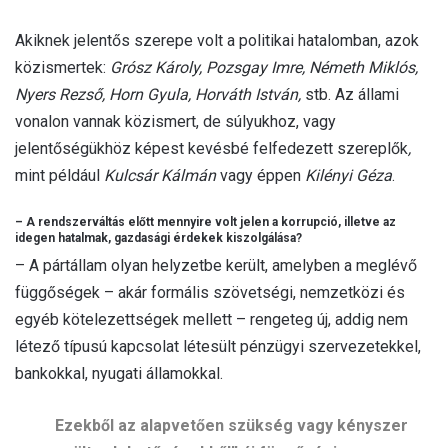
Akiknek jelentős szerepe volt a politikai hatalomban, azok
közismertek:
Grósz Károly, Pozsgay Imre, Németh Miklós,
Nyers Rezső, Horn Gyula, Horváth István,
stb. Az állami
vonalon vannak közismert, de súlyukhoz, vagy
jelentőségükhöz képest kevésbé felfedezett szereplők
,
mint például
Kulcsár Kálmán
vagy éppen
Kilényi Géza
.
– A rendszerváltás előtt mennyire volt jelen a korrupció, illetve az
idegen hatalmak, gazdasági érdekek kiszolgálása?
– A pártállam olyan helyzetbe került, amelyben a meglévő
függőségek – akár formális szövetségi, nemzetközi és
egyéb kötelezettségek mellett – rengeteg új, addig nem
létező típusú kapcsolat létesült pénzügyi szervezetekkel,
bankokkal, nyugati államokkal.
Ezekből az alapvetően szükség vagy kényszer