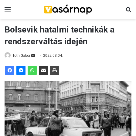
Menü
K
Bolsevik hatalmi technikák a
rendszerváltás idején
Tóth Gábor
S
2022.03.04.
e
n
d
a
n
e
m
a
i
l