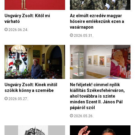
e
E
r
R
Ungváry Zsolt: Kitől mi
Az elmúlt ezredév magyar
ő
Ü
várható
hőseire emlékezünk ezen a
m
L
vasárnapon
ű
2026.06.24.
T
v
2026.05.31.
E
e
K
t
T
l
É
ő
L
t
V
t
Í
e
Z
Ungváry Zsolt: Kinek mitől
Ne féljetek! címmel nyílik
k
I
szökik könny a szemébe
kiállítás Székesfehérváron,
a
D
ahol továbbra is szinte
z
2026.05.27.
E
minden Szent II. János Pál
o
J
pápáról szól
r
É
2026.05.26.
o
N
s
A
z
K