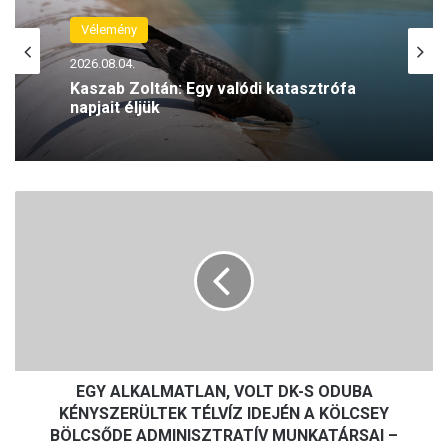
Vélemény
Vélemény
2026.07.28.
2026.08.04.
Kaszab Zoltán: Vége a mézesheteknek,
a jobboldalon most kell erősnek lenni
Kaszab Zoltán: Egy valódi katasztrófa
E
napjait éljük
G
Y
A
L
K
A
L
M
EGY ALKALMATLAN, VOLT DK-S ODUBA
A
T
KÉNYSZERÜLTEK TÉLVÍZ IDEJÉN A KÖLCSEY
L
BÖLCSŐDE ADMINISZTRATÍV MUNKATÁRSAI –