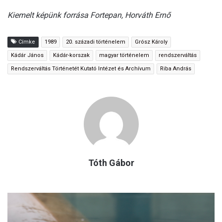
Kiemelt képünk forrása Fortepan, Horváth Ernő
Címke
1989
20. századi történelem
Grósz Károly
Kádár János
Kádár-korszak
magyar történelem
rendszerváltás
Rendszerváltás Történetét Kutató Intézet és Archívum
Riba András
Tóth Gábor