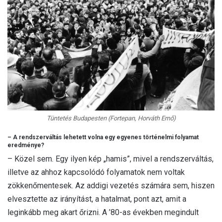
Tüntetés Budapesten (Fortepan, Horváth Ernő)
– A rendszerváltás lehetett volna egy egyenes történelmi folyamat
eredménye?
– Közel sem. Egy ilyen kép „hamis”, mivel a rendszerváltás,
illetve az ahhoz kapcsolódó folyamatok nem voltak
zökkenőmentesek. Az addigi vezetés számára sem, hiszen
elvesztette az irányítást, a hatalmat, pont azt, amit a
leginkább meg akart őrizni. A ’80-as években megindult