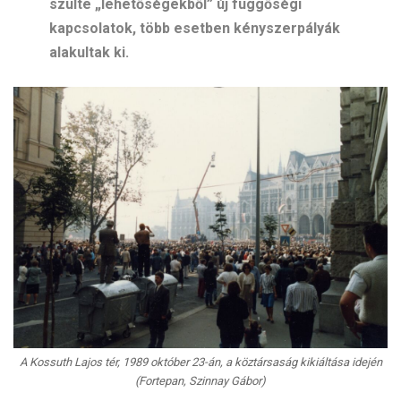
szülte „lehetőségekből” új függőségi
kapcsolatok, több esetben kényszerpályák
alakultak ki.
A Kossuth Lajos tér, 1989 október 23-án, a köztársaság kikiáltása idején
(Fortepan, Szinnay Gábor)