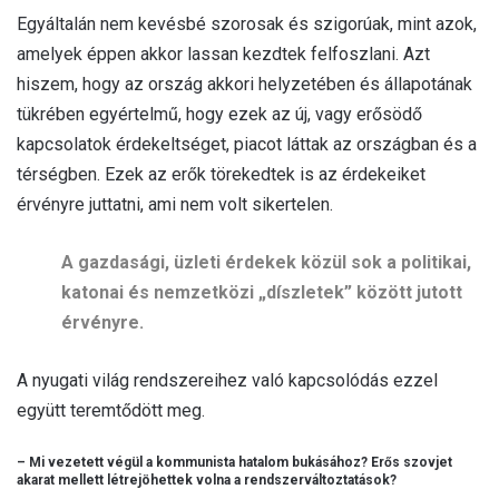
Egyáltalán nem kevésbé szorosak és szigorúak, mint azok,
amelyek éppen akkor lassan kezdtek felfoszlani. Azt
hiszem, hogy az ország akkori helyzetében és állapotának
tükrében egyértelmű, hogy ezek az új, vagy erősödő
kapcsolatok érdekeltséget, piacot láttak az országban és a
térségben. Ezek az erők törekedtek is az érdekeiket
érvényre juttatni, ami nem volt sikertelen.
A gazdasági, üzleti érdekek közül sok a politikai,
katonai és nemzetközi „díszletek” között jutott
érvényre.
A nyugati világ rendszereihez való kapcsolódás ezzel
együtt teremtődött meg.
– Mi vezetett végül a kommunista hatalom bukásához? Erős szovjet
akarat mellett létrejöhettek volna a rendszerváltoztatások?