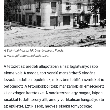
A Bálint-bérház az 1910-es években. Forrás:
www.arquitecturamodernista.cat
A tetőzet az eredeti állapotában a ház leglátványosabb
eleme volt. A magas, tört vonalú manzárdtető elegáns
lezárást adott az épületnek, miközben tetőtéri szinteket is
befogadott. A tetősíkokból több manzárdablak emelkedett
ki, gazdagon keretezve. A sarokrészen egy magas, kúpos
sisakkal fedett torony állt, amely vertikálisan hangsúlyozta
az épületet. Ezt kisebb, hegyes sisakú tornyocskák