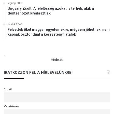
tegnap, 08:08
Ungváry Zsolt: A felelősség azokat is terheli, akik a
döntéshozót kiválasztják
Péntek 17:40
Felvették őket magyar egyetemekre, mégsem jöhetnek: nem
kapnak ösztöndíjat a keresztény fiatalok
.
Hirdetés
IRATKOZZON FEL A HÍRLEVELÜNKRE!
Email
Vezetéknév