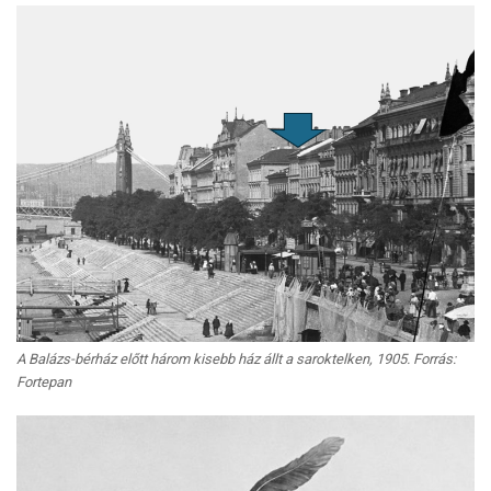
A Balázs-bérház előtt három kisebb ház állt a saroktelken, 1905. Forrás:
Fortepan