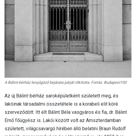
A Bálint-bérház lenyűgöző bejárata párját ritkította. Forrás: Budapest100
Az új Bálint-bérház saroképületként született meg, és
lakóinak társadalmi összetétele is a korabeli elit köré
szerveződött. Itt élt Bálint Béla vasgyáros és fia, dr. Bálint
Ernő főügyész is. Lakói között volt az Amszterdamban
született, világcsavargó hírében álló belatini Braun Rudolf