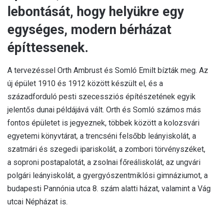
lebontását, hogy helyükre egy
egységes, modern bérházat
építtessenek.
A tervezéssel Orth Ambrust és Somló Emilt bízták meg. Az
új épület 1910 és 1912 között készült el, és a
századforduló pesti szecessziós építészetének egyik
jelentős dunai példájává vált. Orth és Somló számos más
fontos épületet is jegyeznek, többek között a kolozsvári
egyetemi könyvtárat, a trencséni felsőbb leányiskolát, a
szatmári és szegedi ipariskolát, a zombori törvényszéket,
a soproni postapalotát, a zsolnai főreáliskolát, az ungvári
polgári leányiskolát, a gyergyószentmiklósi gimnáziumot, a
budapesti Pannónia utca 8. szám alatti házat, valamint a Vág
utcai Népházat is.