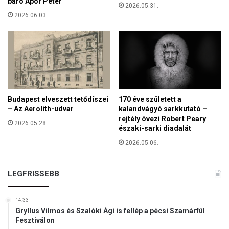
báró Apor Péter
"
2026.05.31.
-
2026.06.03.
6
0
é
v
e
h
u
Budapest elveszett tetődíszei
170 éve született a
n
– Az Aerolith-udvar
kalandvágyó sarkkutató –
y
rejtély övezi Robert Peary
t
2026.05.28.
északi-sarki diadalát
e
l
2026.05.06.
T
a
LEGFRISSEBB
m
á
s
14:33
i
Gryllus Vilmos és Szalóki Ági is fellép a pécsi Szamárfül
Á
Fesztiválon
r