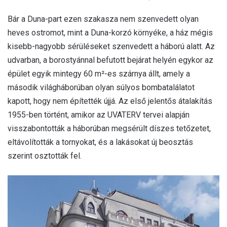
Bár a Duna-part ezen szakasza nem szenvedett olyan
heves ostromot, mint a Duna-korzó környéke, a ház mégis
kisebb-nagyobb sérüléseket szenvedett a háború alatt. Az
udvarban, a borostyánnal befutott bejárat helyén egykor az
épület egyik mintegy 60 m²-es szárnya állt, amely a
második világháborúban olyan súlyos bombatalálatot
kapott, hogy nem építették újjá. Az első jelentős átalakítás
1955-ben történt, amikor az UVATERV tervei alapján
visszabontották a háborúban megsérült díszes tetőzetet,
eltávolították a tornyokat, és a lakásokat új beosztás
szerint osztották fel.