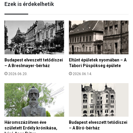
l
Ezek is érdekelhetik
k
a
e
é
l
s
y
a
v
z
o
ö
l
r
t
ö
,
m
Budapest elveszett tetődíszei
Eltűnt épületek nyomában – A
f
v
– A Breslmayer-bérház
Tábori Püspökség épülete
i
é
a
2026.06.20.
2026.06.14.
d
H
ő
u
s
n
z
n
e
i
n
á
t
n
j
Háromszázötven éve
Budapest elveszett tetődíszei
a
e
született Erdély krónikása,
– A Bíró-bérház
k