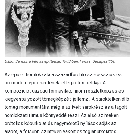
Bálint Sándor, a bérház építtetője, 1903-ban. Forrás: Budapest100
Az épület homlokzata a századforduló szecessziós és
premodern építészetének jellegzetes példája. A
kompozíciót gazdag formavilág, finom részletképzés és
kiegyensúlyozott tömegképzés jellemzi. A saroktelken álló
tömeg monumentális, mégis az ívelt sarokrész és a tagolt
homlokzati ritmus könnyeddé teszi. Az alsó szinteken
erőteljes kőburkolat és nagyméretű nyílások adják az
alapot, a felsőbb szinteken vakolt és téglaburkolatos