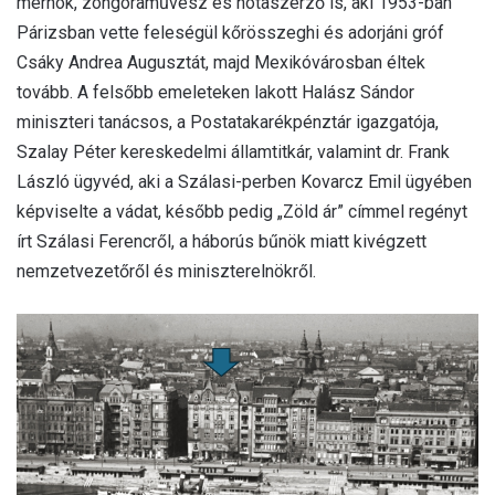
mérnök, zongoraművész és nótaszerző is, aki 1953-ban
Párizsban vette feleségül kőrösszeghi és adorjáni gróf
Csáky Andrea Augusztát, majd Mexikóvárosban éltek
tovább. A felsőbb emeleteken lakott Halász Sándor
miniszteri tanácsos, a Postatakarékpénztár igazgatója,
Szalay Péter kereskedelmi államtitkár, valamint dr. Frank
László ügyvéd, aki a Szálasi-perben Kovarcz Emil ügyében
képviselte a vádat, később pedig „Zöld ár” címmel regényt
írt Szálasi Ferencről, a háborús bűnök miatt kivégzett
nemzetvezetőről és miniszterelnökről.