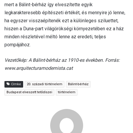
mert a Bálint-bérház így elveszítette egyik
legkarakteresebb építészeti értékét, és mennyire jó lenne,
ha egyszer visszaépítenék ezt a különleges sziluettet,
hiszen a Duna-part világörökségi környezetében ez a ház
minden részletével méltó lenne az eredeti, teljes
pompájához.
Vezetőkép: A Bálint-bérház az 1910-es években. Forrás:
www.arquitecturamodernista.cat
Címke
20. századi történelem
Bálint-bérház
Budapest elveszett tetődíszei
történelem