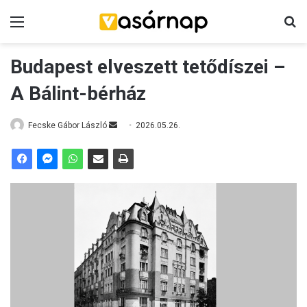
Menü
K
Budapest elveszett tetődíszei –
A Bálint-bérház
Fecske Gábor László
S
2026.05.26.
e
n
d
a
n
e
m
a
i
l