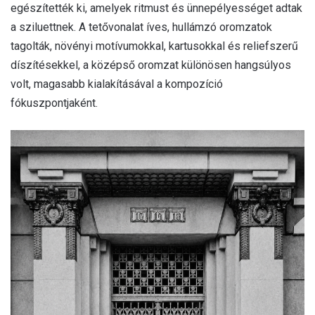
egészítették ki, amelyek ritmust és ünnepélyességet adtak
a sziluettnek. A tetővonalat íves, hullámzó oromzatok
tagolták, növényi motívumokkal, kartusokkal és reliefszerű
díszítésekkel, a középső oromzat különösen hangsúlyos
volt, magasabb kialakításával a kompozíció
fókuszpontjaként.