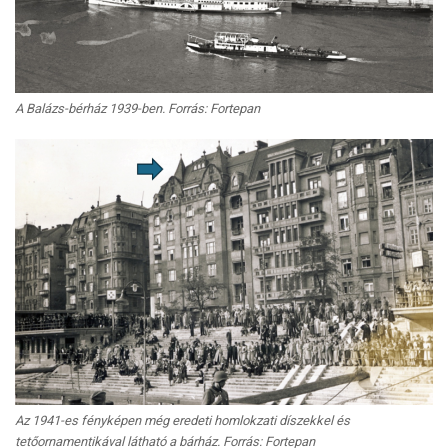
A Balázs-bérház 1939-ben. Forrás: Fortepan
Az 1941-es fényképen még eredeti homlokzati díszekkel és
tetőornamentikával látható a bárház. Forrás: Fortepan