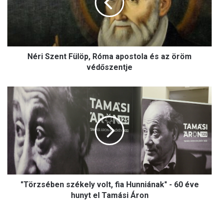
S
z
e
n
t
Néri Szent Fülöp, Róma apostola és az öröm
F
ü
védőszentje
l
ö
"
p
T
,
ö
R
r
ó
z
m
s
a
é
a
b
p
e
o
"Törzsében székely volt, fia Hunniának" - 60 éve
n
s
s
hunyt el Tamási Áron
t
z
o
é