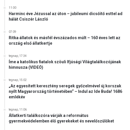
o
11:00
n
Harminc éve Jézussal az úton – jubileumi dicsőítő esttel ad
hálát Csiszér László
07:09
Ritka állatok és másfél évszázados múlt – 160 éves lett az
ország első állatkertje
tegnap, 17:34
Íme a katolikus fiatalok szöuli Ifjúsági Világtalálkozójának
himnusza (VIDEÓ)
tegnap, 15:02
„Az egyesített keresztény seregek győzelmével új korszak
nyílt Magyarország történetében“ – Indul az Ide Buda! 1686
emlékév
tegnap, 11:06
Állatkerti találkozóra várják a református
gyermekvédelemben élő gyerekeket és nevelőszülőket