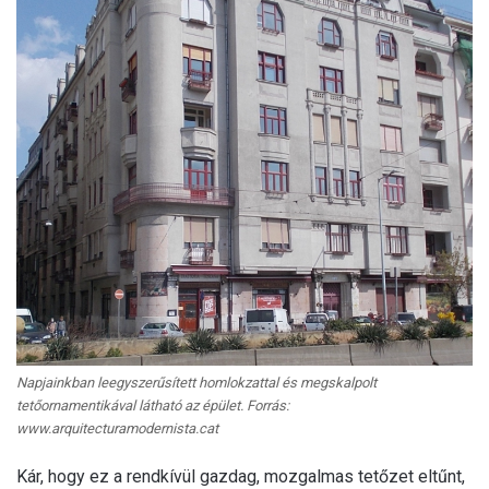
Napjainkban leegyszerűsített homlokzattal és megskalpolt
tetőornamentikával látható az épület. Forrás:
www.arquitecturamodernista.cat
Kár, hogy ez a rendkívül gazdag, mozgalmas tetőzet eltűnt,