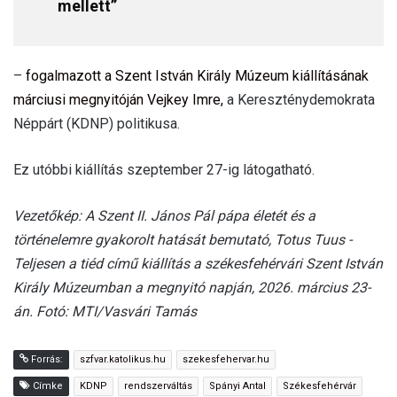
mellett”
–
fogalmazott a Szent István Király Múzeum kiállításának
márciusi megnyitóján Vejkey Imre,
a Kereszténydemokrata
Néppárt (KDNP) politikusa.
Ez utóbbi kiállítás szeptember 27-ig látogatható.
Vezetőkép: A Szent II. János Pál pápa életét és a
történelemre gyakorolt hatását bemutató, Totus Tuus -
Teljesen a tiéd című kiállítás a székesfehérvári Szent István
Király Múzeumban a megnyitó napján, 2026. március 23-
án. Fotó:
MTI/Vasvári Tamás
Forrás:
szfvar.katolikus.hu
szekesfehervar.hu
Címke
KDNP
rendszerváltás
Spányi Antal
Székesfehérvár