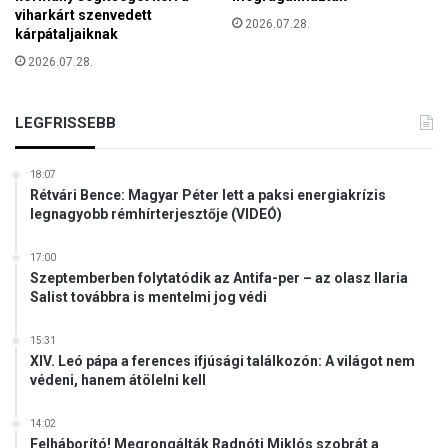
ö
viharkárt szenvedett
2026.07.28.
r
kárpátaljaiknak
v
2026.07.28.
é
n
y
LEGFRISSEBB
b
ő
l
18:07
a
Rétvári Bence: Magyar Péter lett a paksi energiakrízis
legnagyobb rémhírterjesztője (VIDEÓ)
k
e
r
17:00
e
Szeptemberben folytatódik az Antifa-per – az olasz Ilaria
Salist továbbra is mentelmi jog védi
s
z
t
15:31
XIV. Leó pápa a ferences ifjúsági találkozón: A világot nem
é
védeni, hanem átölelni kell
n
y
k
14:02
Felháborító! Megrongálták Radnóti Miklós szobrát a
u