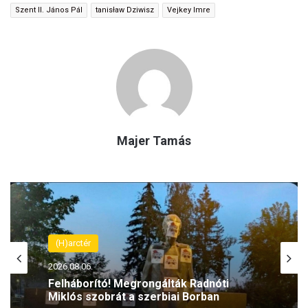
Szent II. János Pál
tanisław Dziwisz
Vejkey Imre
Majer Tamás
(H)arctér
(H)arctér
2026.08.06.
2026.08.06.
Latorcai Csaba: Káosz, kapkodás és