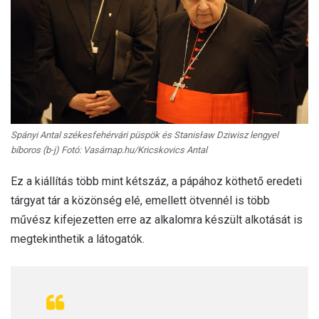
Spányi Antal székesfehérvári püspök és Stanisław Dziwisz lengyel
bíboros (b-j) Fotó: Vasárnap.hu/Kricskovics Antal
Ez a kiállítás több mint kétszáz, a pápához köthető eredeti
tárgyat tár a közönség elé, emellett ötvennél is több
művész kifejezetten erre az alkalomra készült alkotását is
megtekinthetik a látogatók.