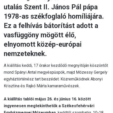
utalás Szent II. János Pál pápa
1978-as székfoglaló homíliájára.
Ez a felhívás bátorítást adott a
vasfüggöny mögött élő,
elnyomott közép-európai
nemzeteknek.
A kiállítás keddi, 17 órakor kezdődő megnyitóján köszöntőt
mond Spányi Antal megyéspüspök, majd Mózessy Gergely
egyháztörténész tart beszédet. Közreműködnek Abonyi
Krisztina és Rajkó Márta kamaraművészek.
A kiállítás tablói május 26. és június 16. között
ingyenesen megtekinthetők a Székesfehérvári
Egyházmegyei Múzeumban,
keddtől szombatig, 10-18