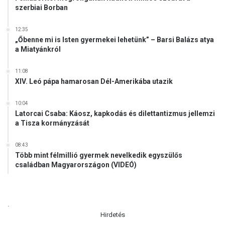
szerbiai Borban
l
t
ú
12:35
„Őbenne mi is Isten gyermekei lehetünk” – Barsi Balázs atya
r
a Miatyánkról
a
v
11:08
é
XIV. Leó pápa hamarosan Dél-Amerikába utazik
d
e
l
10:04
Latorcai Csaba: Káosz, kapkodás és dilettantizmus jellemzi
m
a Tisza kormányzását
é
t
08:43
!
Több mint félmillió gyermek nevelkedik egyszülős
(
családban Magyarországon (VIDEÓ)
V
I
D
E
.
Ó
Hirdetés
)