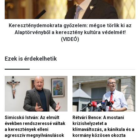
o
t
l
é
t
n
,
Kereszténydemokrata győzelem: mégse törlik ki az
y
f
d
Alaptörvényből a keresztény kultúra védelmét!
i
e
(VIDEÓ)
a
m
H
o
u
Ezek is érdekelhetik
k
n
r
n
a
i
t
á
a
n
g
a
y
k
ő
"
z
-
e
Simicskó István: Az elmúlt
Rétvári Bence: A mostani
6
években rendszeressé váltak
krízishelyzetet a
l
0
a keresztények elleni
klímaváltozás, a kánikula és a
e
é
agresszív megnyilvánulások
kormány közösen okozta
m