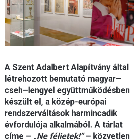
a
i
l
A Szent Adalbert Alapítvány által
létrehozott bemutató magyar–
cseh–lengyel együttműködésben
készült el, a közép-európai
rendszerváltások harmincadik
évfordulója alkalmából. A tárlat
címe –
„Ne féljetek!”
– közvetlen