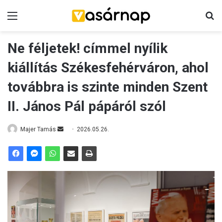
Menü
K
Ne féljetek! címmel nyílik
kiállítás Székesfehérváron, ahol
továbbra is szinte minden Szent
II. János Pál pápáról szól
Majer Tamás
S
2026.05.26.
e
n
d
a
n
e
m