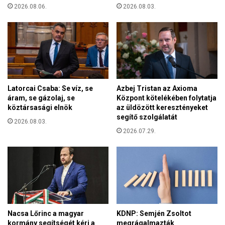
v
:
2026.08.06.
2026.08.03.
e
m
h
é
u
g
n
s
y
e
t
t
e
ö
l
Latorcai Csaba: Se víz, se
Azbej Tristan az Axioma
r
T
áram, se gázolaj, se
Központ kötelékében folytatja
l
a
köztársasági elnök
az üldözött keresztényeket
i
m
segítő szolgálatát
k
2026.08.03.
á
2026.07.29.
k
s
i
i
a
Á
z
r
A
o
l
n
a
p
Nacsa Lőrinc a magyar
KDNP: Semjén Zsoltot
t
kormány segítségét kéri a
megrágalmazták