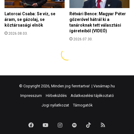
© Copyright 2026, Minden jog fenntartva! |
Vasárnap.hu
Impresszum
Hírbeküldés
Adatkezelési tájékoztató
Jogi nyilatkozat
Támogatók
Facebook
YouTube
Instagram
Spotify
TikTok
RSS