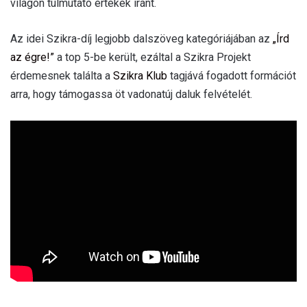
világon túlmutató értékek iránt.
Az idei Szikra-díj legjobb dalszöveg kategóriájában az
„Írd
az égre!”
a top 5-be került, ezáltal a Szikra Projekt
érdemesnek találta a
Szikra Klub
tagjává fogadott formációt
arra, hogy támogassa öt vadonatúj daluk felvételét.