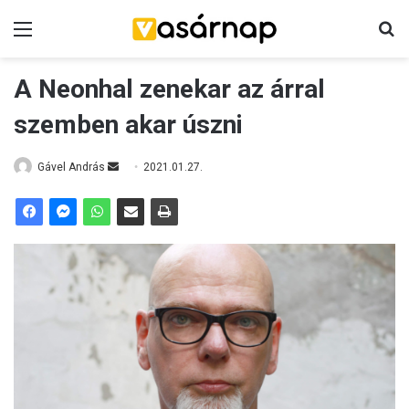
Menü
K
A Neonhal zenekar az árral
szemben akar úszni
Gável András
S
2021.01.27.
e
n
d
a
n
e
m
a
i
l