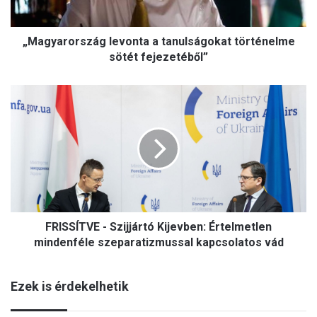
o
r
„Magyarország levonta a tanulságokat történelme
s
z
sötét fejezetéből”
á
g
F
l
R
e
I
v
S
o
S
n
Í
t
T
a
V
a
E
t
FRISSÍTVE - Szijjártó Kijevben: Értelmetlen
-
a
S
mindenféle szeparatizmussal kapcsolatos vád
n
z
u
i
l
Ezek is érdekelhetik
j
s
j
á
á