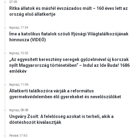
z
07:09
m
Ritka állatok és másfél évszázados múlt – 160 éves lett az
ország első állatkertje
u
s
s
tegnap, 17:34
a
Íme a katolikus fiatalok szöuli Ifjúsági Világtalálkozójának
himnusza (VIDEÓ)
l
k
a
tegnap, 15:02
„Az egyesített keresztény seregek győzelmével új korszak
p
nyílt Magyarország történetében“ – Indul az Ide Buda! 1686
c
emlékév
s
o
tegnap, 11:06
l
Állatkerti találkozóra várják a református
a
gyermekvédelemben élő gyerekeket és nevelőszülőket
t
o
tegnap, 08:08
s
Ungváry Zsolt: A felelősség azokat is terheli, akik a
v
döntéshozót kiválasztják
á
d
Péntek 17:40