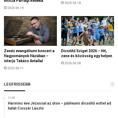
vissza Parragi Rebeka
e
2026.06.18.
e
j
2026.06.19.
n
e
m
z
i
e
n
t
d
é
e
b
n
ő
f
l
Zenés evangéliumi koncert a
Dicsőítő Sziget 2026 – Hit,
é
”
Hagyományok Házában –
zene és közösség egy helyen
l
interjú Takács Antallal
2026.06.08.
e
2026.06.11.
s
z
e
LEGFRISSEBB
p
a
r
11:00
a
Harminc éve Jézussal az úton – jubileumi dicsőítő esttel ad
t
hálát Csiszér László
i