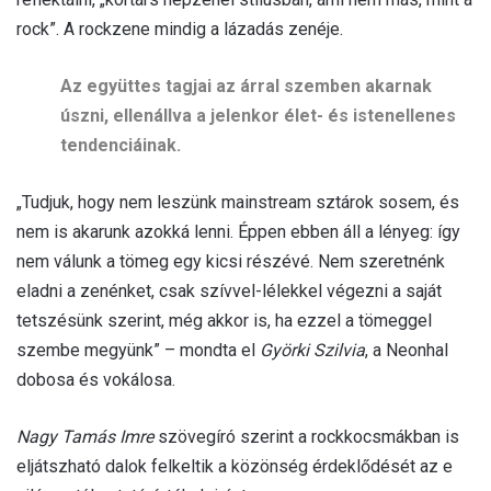
rock”. A rockzene mindig a lázadás zenéje.
Az együttes tagjai az árral szemben akarnak
úszni, ellenállva a jelenkor élet- és istenellenes
tendenciáinak.
„Tudjuk, hogy nem leszünk mainstream sztárok sosem, és
nem is akarunk azokká lenni. Éppen ebben áll a lényeg: így
nem válunk a tömeg egy kicsi részévé. Nem szeretnénk
eladni a zenénket, csak szívvel-lélekkel végezni a saját
tetszésünk szerint, még akkor is, ha ezzel a tömeggel
szembe megyünk” – mondta el
Györki Szilvia
, a Neonhal
dobosa és vokálosa.
Nagy Tamás Imre
szövegíró szerint a rockkocsmákban is
eljátszható dalok felkeltik a közönség érdeklődését az e