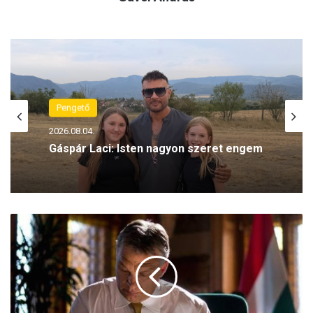
Pengető
2026.08.04.
Gáspár Laci: Isten nagyon szeret engem
„
M
a
g
y
a
r