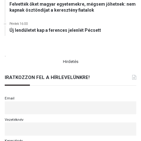
Felvették őket magyar egyetemekre, mégsem jöhetnek: nem
kapnak ösztöndíjat a keresztény fiatalok
Péntek 16:00
Új lendületet kap a ferences jelenlét Pécsett
.
Hirdetés
IRATKOZZON FEL A HÍRLEVELÜNKRE!
Email
Vezetéknév
Keresztnév