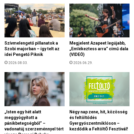
g
r
o
t
k
ó
a
K
t
i
t
j
ö
Szívmelengető pillanatok a
Megjelent Azapeet legújabb,
e
r
Szobi majorban – így telt az
„Emlékeztess arra” című dala
v
t
idei Pengető Piknik
(VIDEÓ)
b
é
e
2026.08.03.
2026.06.29.
n
n
e
:
l
É
m
r
e
t
s
e
ö
l
t
„Isten egy hét alatt
Négy nap zene, hit, közösség
m
é
meggyógyított a
és feltöltődés
e
t
pánikbetegségből” –
Gyergyószentmiklóson –
t
f
vadonatúj szerzeménnyel tért
kezdődik a FeltöltŐ Fesztivál!
l