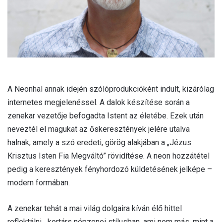
A Neonhal annak idején szólóprodukcióként indult, kizárólag
internetes megjelenéssel. A dalok készítése során a
zenekar vezetője befogadta Istent az életébe. Ezek után
neveztél el magukat az őskeresztények jelére utalva
halnak, amely a szó eredeti, görög alakjában a „Jézus
Krisztus Isten Fia Megváltó” rövidítése. A neon hozzátétel
pedig a keresztények fényhordozó küldetésének jelképe –
modern formában.
A zenekar tehát a mai világ dolgaira kíván élő hittel
reflektálni, „kortárs népzenei stílusban, ami nem más, mint a