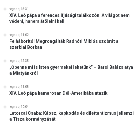
tegnap, 15:31
XIV. Leó pápa a ferences ifjúsági találkozón: A világot nem
védeni, hanem átölelni kell
tegnap, 14:02
Felháborító! Megrongálták Radnóti Miklós szobrát a
szerbiai Borban
tegnap, 12:35
„Őbenne mi is Isten gyermekei lehetünk” – Barsi Balázs atya
a Miatyánkról
tegnap, 11:08
XIV. Leó pápa hamarosan Dél-Amerikába utazik
tegnap, 10:04
Latorcai Csaba: Káosz, kapkodás és dilettantizmus jellemzi
a Tisza kormányzását