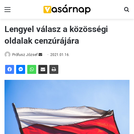
Menü
K
Lengyel válasz a közösségi
oldalak cenzúrájára
Prófusz József
S
2021.01.16.
e
n
d
a
n
e
m
a
i
l