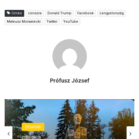
Címke
cenzúra
Donald Trump
Facebook
Lengyelország
Mateusz Morawiecki
Twitter
YouTube
Prófusz József
(H)arctér
(H)arctér