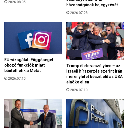
z
2026.08.05.
t
házasságának bejegyzését
e
é
r
2026.07.28.
n
m
y
i
g
g
y
r
a
á
l
n
á
s
z
EU-vizsgálat: Függőséget
i
ó
okozó funkciók miatt
Trump élete veszélyben – az
n
k
büntethetik a Metát
izraeli hírszerzés szerint Irán
d
é
merényletet készít elő az USA
2026.07.10.
u
elnöke ellen
p
l
m
2026.07.10.
t
o
A
n
m
t
e
á
r
z
i
s
k