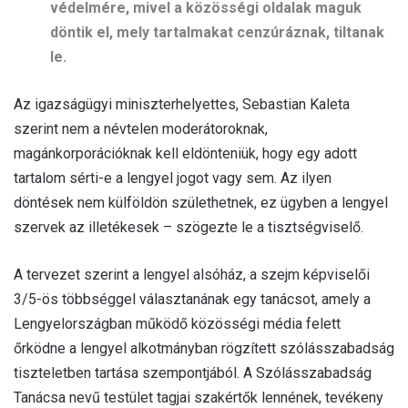
védelmére, mivel a közösségi oldalak maguk
döntik el, mely tartalmakat cenzúráznak, tiltanak
le.
Az igazságügyi miniszterhelyettes, Sebastian Kaleta
szerint nem a névtelen moderátoroknak,
magánkorporációknak kell eldönteniük, hogy egy adott
tartalom sérti-e a lengyel jogot vagy sem. Az ilyen
döntések nem külföldön születhetnek, ez ügyben a lengyel
szervek az illetékesek – szögezte le a tisztségviselő.
A tervezet szerint a lengyel alsóház, a szejm képviselői
3/5-ös többséggel választanának egy tanácsot, amely a
Lengyelországban működő közösségi média felett
őrködne a lengyel alkotmányban rögzített szólásszabadság
tiszteletben tartása szempontjából. A Szólásszabadság
Tanácsa nevű testület tagjai szakértők lennének, tevékeny