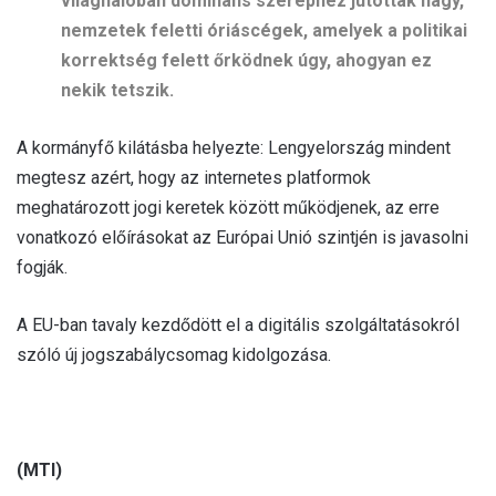
világhálóban domináns szerephez jutottak nagy,
nemzetek feletti óriáscégek, amelyek a politikai
korrektség felett őrködnek úgy, ahogyan ez
nekik tetszik.
A kormányfő kilátásba helyezte: Lengyelország mindent
megtesz azért, hogy az internetes platformok
meghatározott jogi keretek között működjenek, az erre
vonatkozó előírásokat az Európai Unió szintjén is javasolni
fogják.
A EU-ban tavaly kezdődött el a digitális szolgáltatásokról
szóló új jogszabálycsomag kidolgozása.
(MTI)