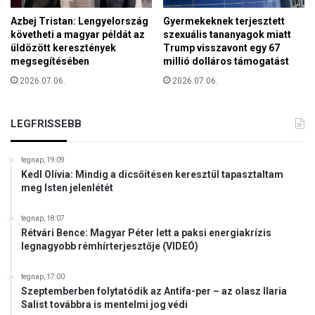
a
á
Azbej Tristan: Lengyelország
Gyermekeknek terjesztett
b
követheti a magyar példát az
szexuális tananyagok miatt
a
üldözött keresztények
Trump visszavont egy 67
megsegítésében
millió dolláros támogatást
2026.07.06.
2026.07.06.
LEGFRISSEBB
tegnap, 19:09
Kedl Olívia: Mindig a dicsőítésen keresztül tapasztaltam
meg Isten jelenlétét
tegnap, 18:07
Rétvári Bence: Magyar Péter lett a paksi energiakrízis
legnagyobb rémhírterjesztője (VIDEÓ)
tegnap, 17:00
Szeptemberben folytatódik az Antifa-per – az olasz Ilaria
Salist továbbra is mentelmi jog védi