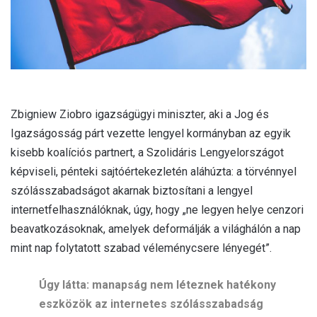
Zbigniew Ziobro igazságügyi miniszter, aki a Jog és
Igazságosság párt vezette lengyel kormányban az egyik
kisebb koalíciós partnert, a Szolidáris Lengyelországot
képviseli, pénteki sajtóértekezletén aláhúzta: a törvénnyel
szólásszabadságot akarnak biztosítani a lengyel
internetfelhasználóknak, úgy, hogy „ne legyen helye cenzori
beavatkozásoknak, amelyek deformálják a világhálón a nap
mint nap folytatott szabad véleménycsere lényegét”.
Úgy látta: manapság nem léteznek hatékony
eszközök az internetes szólásszabadság