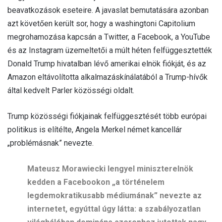
beavatkozások eseteire. A javaslat bemutatására azonban
azt követően került sor, hogy a washingtoni Capitolium
megrohamozása kapcsán a Twitter, a Facebook, a YouTube
és az Instagram üzemeltetői a múlt héten felfüggesztették
Donald Trump hivatalban lévő amerikai elnök fiókját, és az
Amazon eltávolította alkalmazáskínálatából a Trump-hívők
által kedvelt Parler közösségi oldalt.
Trump közösségi fiókjainak felfüggesztését több európai
politikus is elítélte, Angela Merkel német kancellár
„problémásnak” nevezte.
Mateusz Morawiecki lengyel miniszterelnök
kedden a Facebookon „a történelem
legdemokratikusabb médiumának” nevezte az
internetet, egyúttal úgy látta: a szabályozatlan