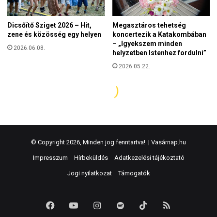
© Copyright 2026, Minden jog fenntartva! |
Vasárnap.hu
Impresszum
Hírbeküldés
Adatkezelési tájékoztató
Jogi nyilatkozat
Támogatók
Facebook
YouTube
Instagram
Spotify
TikTok
RSS