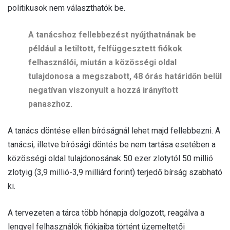
politikusok nem választhatók be.
A tanácshoz fellebbezést nyújthatnának be
például a letiltott, felfüggesztett fiókok
felhasználói, miután a közösségi oldal
tulajdonosa a megszabott, 48 órás határidőn belül
negatívan viszonyult a hozzá irányított
panaszhoz.
A tanács döntése ellen bíróságnál lehet majd fellebbezni. A
tanácsi, illetve bírósági döntés be nem tartása esetében a
közösségi oldal tulajdonosának 50 ezer zlotytól 50 millió
zlotyig (3,9 millió-3,9 milliárd forint) terjedő bírság szabható
ki.
A tervezeten a tárca több hónapja dolgozott, reagálva a
lengyel felhasználók fiókjaiba történt üzemeltetői