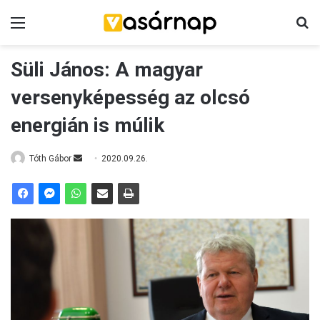
Menü
K
Süli János: A magyar
versenyképesség az olcsó
energián is múlik
Tóth Gábor
S
2020.09.26.
e
n
d
a
n
e
m
a
i