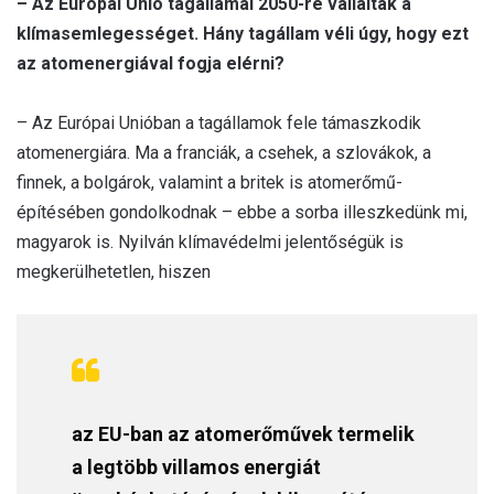
– Az Európai Unió tagállamai 2050-re vállalták a
klímasemlegességet. Hány tagállam véli úgy, hogy ezt
az atomenergiával fogja elérni?
– Az Európai Unióban a tagállamok fele támaszkodik
atomenergiára. Ma a franciák, a csehek, a szlovákok, a
finnek, a bolgárok, valamint a britek is atomerőmű-
építésében gondolkodnak – ebbe a sorba illeszkedünk mi,
magyarok is. Nyilván klímavédelmi jelentőségük is
megkerülhetetlen, hiszen
az EU-ban az atomerőművek termelik
a legtöbb villamos energiát