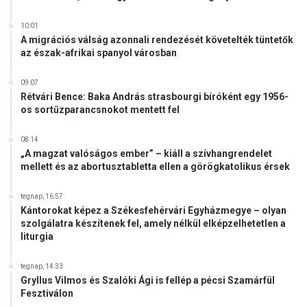
10:01
A migrációs válság azonnali rendezését követelték tüntetők
az észak-afrikai spanyol városban
09:07
Rétvári Bence: Baka András strasbourgi bíróként egy 1956-
os sortűzparancsnokot mentett fel
08:14
„A magzat valóságos ember” – kiáll a szívhangrendelet
mellett és az abortusztabletta ellen a görögkatolikus érsek
tegnap, 16:57
Kántorokat képez a Székesfehérvári Egyházmegye – olyan
szolgálatra készítenek fel, amely nélkül elképzelhetetlen a
liturgia
tegnap, 14:33
Gryllus Vilmos és Szalóki Ági is fellép a pécsi Szamárfül
Fesztiválon