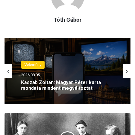
Tóth Gábor
Vélemény
2026.08.05.
Kaszab Zoltán: Magyar Péter kurta
mondata mindent megváltoztat
7
5
é