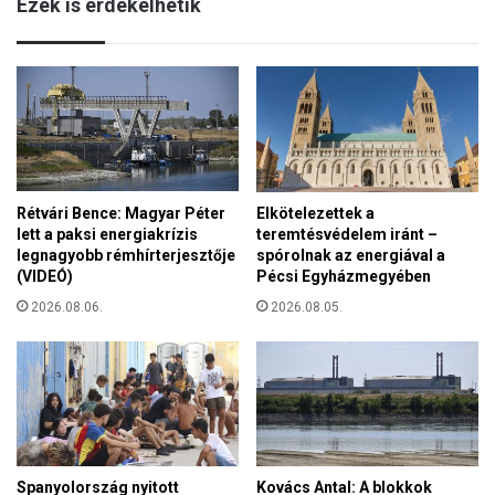
Ezek is érdekelhetik
t
i
l
t
j
á
k
a
z
Rétvári Bence: Magyar Péter
Elkötelezettek a
é
lett a paksi energiakrízis
teremtésvédelem iránt –
r
legnagyobb rémhírterjesztője
spórolnak az energiával a
z
(VIDEÓ)
Pécsi Egyházmegyében
é
k
2026.08.06.
2026.08.05.
e
n
y
í
t
é
s
Spanyolország nyitott
Kovács Antal: A blokkok
t