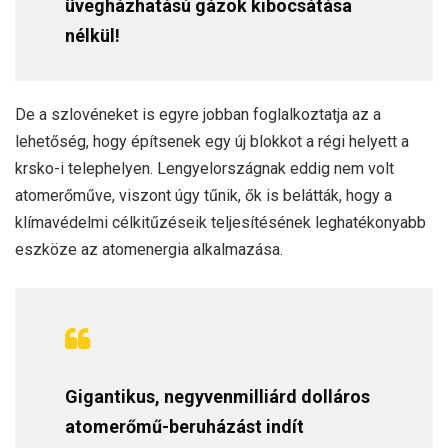
üvegházhatású gázok kibocsátása
nélkül!
De a szlovéneket is egyre jobban foglalkoztatja az a
lehetőség, hogy építsenek egy új blokkot a régi helyett a
krsko-i telephelyen. Lengyelországnak eddig nem volt
atomerőműve, viszont úgy tűnik, ők is belátták, hogy a
klímavédelmi célkitűzéseik teljesítésének leghatékonyabb
eszköze az atomenergia alkalmazása.
Gigantikus, negyvenmilliárd dolláros
atomerőmű-beruházást indít