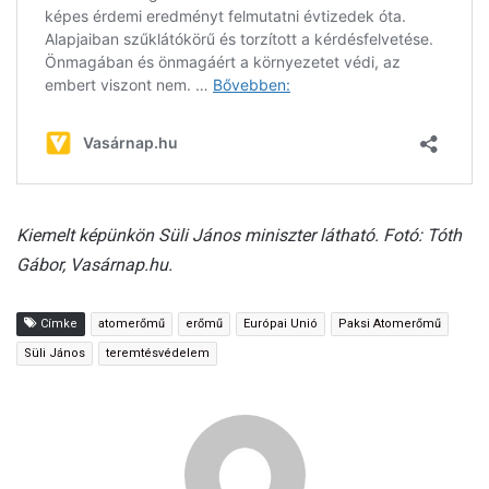
Kiemelt képünkön Süli János miniszter látható. Fotó: Tóth
Gábor, Vasárnap.hu.
Címke
atomerőmű
erőmű
Európai Unió
Paksi Atomerőmű
Süli János
teremtésvédelem