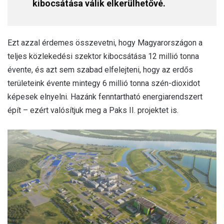
kibocsátása válik elkerülhetővé.
Ezt azzal érdemes összevetni, hogy Magyarországon a
teljes közlekedési szektor kibocsátása 12 millió tonna
évente, és azt sem szabad elfelejteni, hogy az erdős
területeink évente mintegy 6 millió tonna szén-dioxidot
képesek elnyelni. Hazánk fenntartható energiarendszert
épít – ezért valósítjuk meg a Paks II. projektet is.