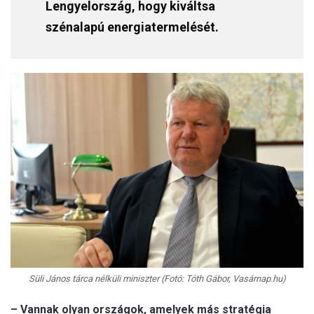
Lengyelország, hogy kiváltsa
szénalapú energiatermelését.
Süli János tárca nélküli miniszter (Fotó: Tóth Gábor, Vasárnap.hu)
– Vannak olyan országok, amelyek más stratégia