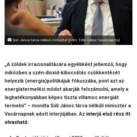
l
Süli János tárca nélküli miniszter (Fotó: Tóth Gábor, Vasárnap.hu)
„A zöldek irracionalitására egyébként jellemző, hogy
miközben a szén-dioxid-kibocsátás csökkentését
helyezik (energia)politikájuk fókuszába, pont azt az
energiatermelési módot akarják felszámolni, amely a
leghatékonyabban képes tiszta villamos energiát
termelni” – mondta Süli János tárca nélküli miniszter a
Vasárnapnak adott interjújában. Az
interjú első rész itt
olvasható.