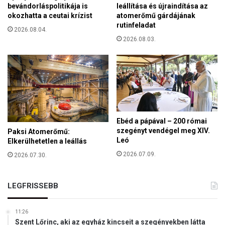
bevándorláspolitikája is
leállítása és újraindítása az
,
okozhatta a ceutai krízist
atomerőmű gárdájának
n
rutinfeladat
2026.08.04.
á
2026.08.03.
l
u
n
k
m
o
s
t
Ebéd a pápával – 200 római
k
szegényt vendégel meg XIV.
Paksi Atomerőmű:
e
Leó
Elkerülhetetlen a leállás
z
2026.07.09.
2026.07.30.
d
ő
d
LEGFRISSEBB
i
k
11:26
Szent Lőrinc, aki az egyház kincseit a szegényekben látta