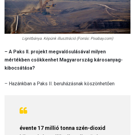
Lignitbánya. Képünk illusztráció (Forrás: Pixabay.com)
– A Paks II. projekt megvalósulásával milyen
mértékben csökkenhet Magyarország károsanyag-
kibocsátása?
– Hazánkban a Paks II. beruházásnak köszönhetően
évente 17 millió tonna szén-dioxid