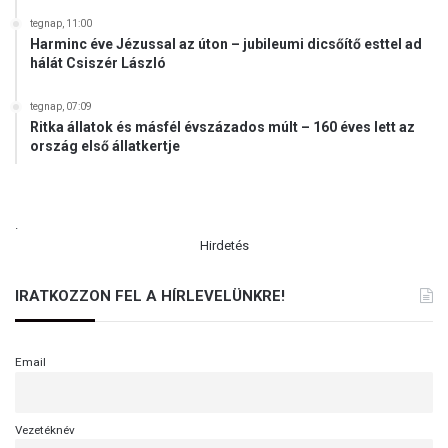
tegnap, 11:00
Harminc éve Jézussal az úton – jubileumi dicsőítő esttel ad
hálát Csiszér László
tegnap, 07:09
Ritka állatok és másfél évszázados múlt – 160 éves lett az
ország első állatkertje
.
Hirdetés
IRATKOZZON FEL A HÍRLEVELÜNKRE!
Email
Vezetéknév