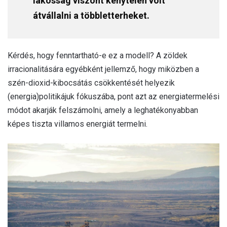
lakosság viszont kénytelen volt
átvállalni a többletterheket.
Kérdés, hogy fenntartható-e ez a modell? A zöldek
irracionalitására egyébként jellemző, hogy miközben a
szén-dioxid-kibocsátás csökkentését helyezik
(energia)politikájuk fókuszába, pont azt az energiatermelési
módot akarják felszámolni, amely a leghatékonyabban
képes tiszta villamos energiát termelni.