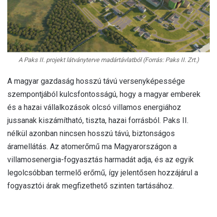
A Paks II. projekt látványterve madártávlatból (Forrás: Paks II. Zrt.)
A magyar gazdaság hosszú távú versenyképessége
szempontjából kulcsfontosságú, hogy a magyar emberek
és a hazai vállalkozások olcsó villamos energiához
jussanak kiszámítható, tiszta, hazai forrásból. Paks II.
nélkül azonban nincsen hosszú távú, biztonságos
áramellátás. Az atomerőmű ma Magyarországon a
villamosenergia-fogyasztás harmadát adja, és az egyik
legolcsóbban termelő erőmű, így jelentősen hozzájárul a
fogyasztói árak megfizethető szinten tartásához.