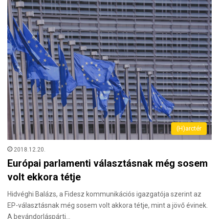
(H)arctér
2018.12.20.
Európai parlamenti választásnak még sosem
volt ekkora tétje
Hidvéghi Balázs, a Fidesz kommunikációs igazgatója szerint az
EP-választásnak még sosem volt akkora tétje, mint a jövő évinek.
A bevándorláspárti…