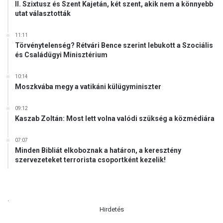
II. Szixtusz és Szent Kajetán, két szent, akik nem a könnyebb
utat választották
11:11
Törvénytelenség? Rétvári Bence szerint lebukott a Szociális
és Családügyi Minisztérium
10:14
Moszkvába megy a vatikáni külügyminiszter
09:12
Kaszab Zoltán: Most lett volna valódi szükség a közmédiára
07:07
Minden Bibliát elkoboznak a határon, a keresztény
szervezeteket terrorista csoportként kezelik!
.
Hirdetés