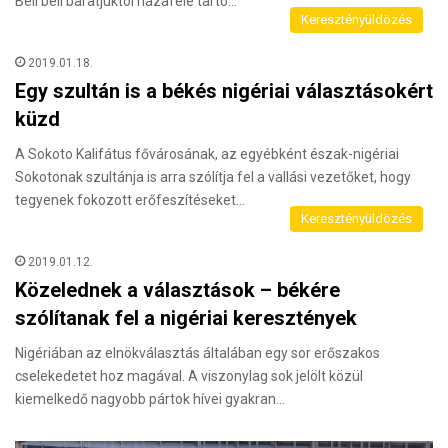
Bell beli barátjuktól hazafelé tartó…
Keresztényüldözés
2019.01.18.
Egy szultán is a békés nigériai választásokért
küzd
A Sokoto Kalifátus fővárosának, az egyébként észak-nigériai
Sokotonak szultánja is arra szólítja fel a vallási vezetőket, hogy
tegyenek fokozott erőfeszítéseket…
Keresztényüldözés
2019.01.12.
Közelednek a választások – békére
szólítanak fel a nigériai keresztények
Nigériában az elnökválasztás általában egy sor erőszakos
cselekedetet hoz magával. A viszonylag sok jelölt közül
kiemelkedő nagyobb pártok hívei gyakran…