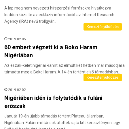
A lap meg nem nevezett hírszerzési forrásokra hivatkozva
kedden közölte az exkluzív információt az Internet Research
Agency (IRA) nevű trollgyár…
Keresztényüldözés
2019.02.05.
60 embert végzett ki a Boko Haram
Nigériában
Az észak-kelet nigériai Rannt az elmúlt két hétben már másodjára
támadta meg a Boko Haram. A 14-én történt első támadásban…
Keresztényüldözés
2019.02.02.
Nigériában idén is folytatódik a fuláni
erőszak
Január 19-én újabb támadás történt Plateau államban,
Nigériában. Fuláni militánsok ütöttek rajta két keresztényen, egy