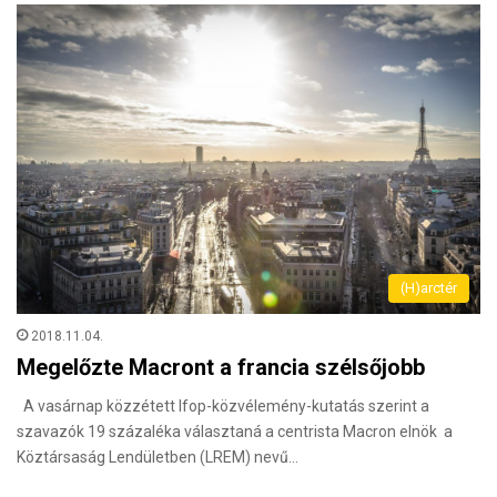
(H)arctér
2018.11.04.
Megelőzte Macront a francia szélsőjobb
A vasárnap közzétett Ifop-közvélemény-kutatás szerint a
szavazók 19 százaléka választaná a centrista Macron elnök a
Köztársaság Lendületben (LREM) nevű…