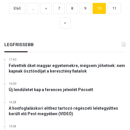
Első
...
«
7
8
9
10
11
»
LEGFRISSEBB
17:40
Felvették őket magyar egyetemekre, mégsem jöhetnek: nem
kapnak ösztöndíjat a keresztény fiatalok
16:00
Új lendületet kap a ferences jelenlét Pécsett
14:28
A honfoglaláskori elithez tartozó régészeti leletegyüttes
került elő Pest megyében (VIDEÓ)
13:04