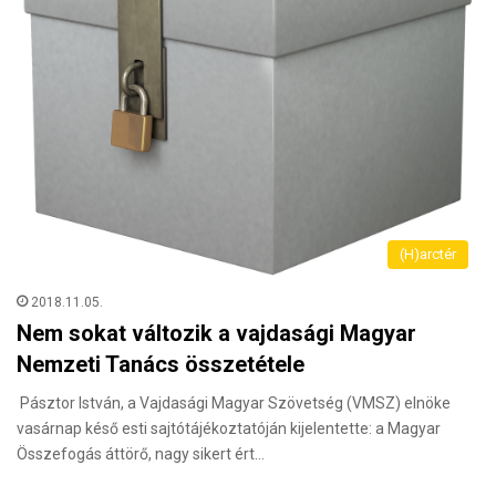
(H)arctér
2018.11.05.
Nem sokat változik a vajdasági Magyar
Nemzeti Tanács összetétele
Pásztor István, a Vajdasági Magyar Szövetség (VMSZ) elnöke
vasárnap késő esti sajtótájékoztatóján kijelentette: a Magyar
Összefogás áttörő, nagy sikert ért…