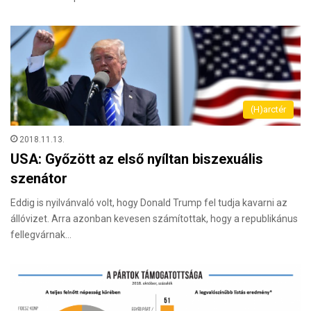
(H)arctér
2018.11.13.
USA: Győzött az első nyíltan biszexuális
szenátor
Eddig is nyilvánvaló volt, hogy Donald Trump fel tudja kavarni az
állóvizet. Arra azonban kevesen számítottak, hogy a republikánus
fellegvárnak…