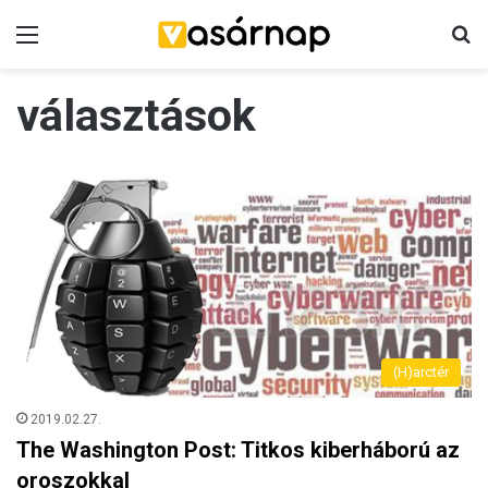
Menü
K
választások
(H)arctér
2019.02.27.
The Washington Post: Titkos kiberháború az
oroszokkal