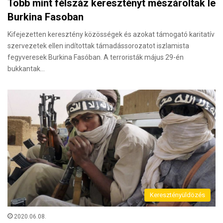
Több mint félszáz keresztényt mészároltak le
Burkina Fasoban
Kifejezetten keresztény közösségek és azokat támogató karitatív
szervezetek ellen indítottak támadássorozatot iszlamista
fegyveresek Burkina Fasóban. A terroristák május 29-én
bukkantak…
Keresztényüldözés
2020.06.08.