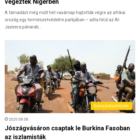
végeztek Nigerben
A támadást még múlt hét vasárnap hajtották végre az afrikai
ország egy természetvédelmi parkjában – adta hírül az Al-
Jazeera pánarab…
Keresztényüldözés
2020.08.08.
Jószágvásáron csaptak le Burkina Fasoban
az iszlamisták