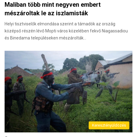
Maliban több mint negyven embert
mészároltak le az iszlamisták
Helyi tisztviselők elmondása szerint a támadók az ország
középső részén lévő Mopti város közelében fekvő Niagassadiou
és Binedama településeken mészárolták…
Keresztényüldözés