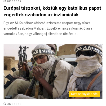
2020.10.17.
Európai túszokat, köztük egy katolikus papot
engedtek szabadon az iszlamisták
Egy, az Al-Kaidához köthető iszlamista csoport négy túszt
engedett szabadon Maliban. Egyelőre nincs információ arra
vonatkozóan, hogy váltságdíj ellenében történt-e…
Keresztényüldözés
2020.10.10.