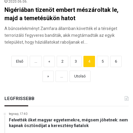
2020.06.06.
Nigériában tizenöt embert mészároltak le,
majd a temetésükön hatot
A bűncselekményt Zamfara államban követték el a térséget
terrorizáló fegyveres banditák, akik megtámadták az egyik
települést, hogy háziállatokat raboljanak el.…
Első
...
«
2
3
4
5
6
»
...
Utolsó
LEGFRISSEBB
tegnap, 17:40
Felvették őket magyar egyetemekre, mégsem jöhetnek: nem
kapnak ösztöndíjat a keresztény fiatalok