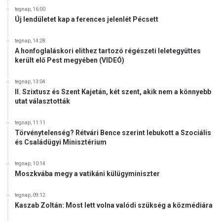
tegnap, 16:00
Új lendületet kap a ferences jelenlét Pécsett
tegnap, 14:28
A honfoglaláskori elithez tartozó régészeti leletegyüttes
került elő Pest megyében (VIDEÓ)
tegnap, 13:04
II. Szixtusz és Szent Kajetán, két szent, akik nem a könnyebb
utat választották
tegnap, 11:11
Törvénytelenség? Rétvári Bence szerint lebukott a Szociális
és Családügyi Minisztérium
tegnap, 10:14
Moszkvába megy a vatikáni külügyminiszter
tegnap, 09:12
Kaszab Zoltán: Most lett volna valódi szükség a közmédiára