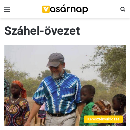
Menü
K
Száhel-övezet
Keresztényüldözés