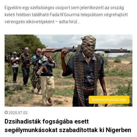
Egyelőre egy szélsőséges csoport sem jelentkezett az ország
keleti felében található Fada N’Gourma településen végrehajtott
vérengzés elkövetőjeként – adta hírül…
Keresztényüldözés
2020.07.02.
Dzsihadisták fogságába esett
segélymunkásokat szabadítottak ki Nigerben