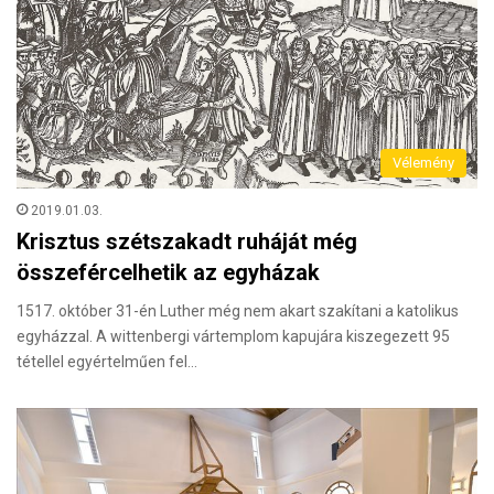
Vélemény
2019.01.03.
Krisztus szétszakadt ruháját még
összefércelhetik az egyházak
1517. október 31-én Luther még nem akart szakítani a katolikus
egyházzal. A wittenbergi vártemplom kapujára kiszegezett 95
tétellel egyértelműen fel…