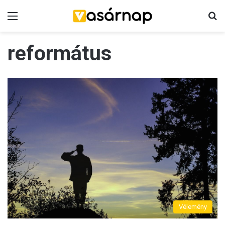
Menü
K
református
Vélemény