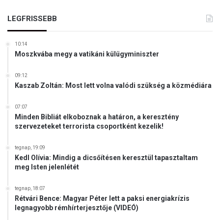
LEGFRISSEBB
10:14
Moszkvába megy a vatikáni külügyminiszter
09:12
Kaszab Zoltán: Most lett volna valódi szükség a közmédiára
07:07
Minden Bibliát elkoboznak a határon, a keresztény
szervezeteket terrorista csoportként kezelik!
tegnap, 19:09
Kedl Olívia: Mindig a dicsőítésen keresztül tapasztaltam
meg Isten jelenlétét
tegnap, 18:07
Rétvári Bence: Magyar Péter lett a paksi energiakrízis
legnagyobb rémhírterjesztője (VIDEÓ)