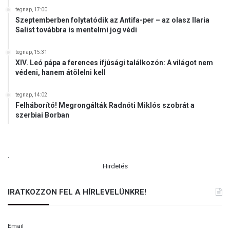
tegnap, 17:00
Szeptemberben folytatódik az Antifa-per – az olasz Ilaria
Salist továbbra is mentelmi jog védi
tegnap, 15:31
XIV. Leó pápa a ferences ifjúsági találkozón: A világot nem
védeni, hanem átölelni kell
tegnap, 14:02
Felháborító! Megrongálták Radnóti Miklós szobrát a
szerbiai Borban
.
Hirdetés
IRATKOZZON FEL A HÍRLEVELÜNKRE!
Email