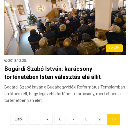
Egyéb
2018.12.25.
Bogárdi Szabó István: karácsony
történetében Isten választás elé állít
Bogárdi Szabó István a Budahegyvidéki Református Templomban
arról beszélt, hogy legszebb történet a karácsony, mert ebben a
történetben van élet,…
Első
...
«
6
7
8
9
10