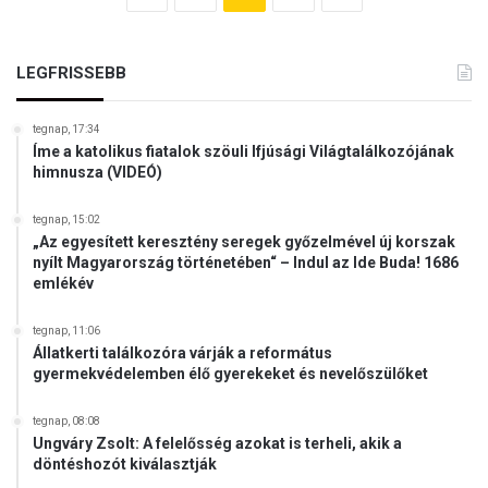
LEGFRISSEBB
tegnap, 17:34
Íme a katolikus fiatalok szöuli Ifjúsági Világtalálkozójának
himnusza (VIDEÓ)
tegnap, 15:02
„Az egyesített keresztény seregek győzelmével új korszak
nyílt Magyarország történetében“ – Indul az Ide Buda! 1686
emlékév
tegnap, 11:06
Állatkerti találkozóra várják a református
gyermekvédelemben élő gyerekeket és nevelőszülőket
tegnap, 08:08
Ungváry Zsolt: A felelősség azokat is terheli, akik a
döntéshozót kiválasztják