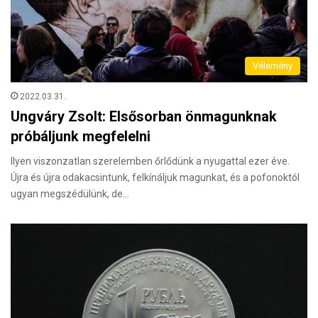
Vélemény
2022.03.31.
Ungváry Zsolt: Elsősorban önmagunknak
próbáljunk megfelelni
Ilyen viszonzatlan szerelemben őrlődünk a nyugattal ezer éve.
Újra és újra odakacsintunk, felkínáljuk magunkat, és a pofonoktól
ugyan megszédülünk, de…