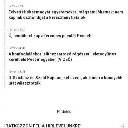
Péntek 17:40
Felvették őket magyar egyetemekre, mégsem jöhetnek: nem
kapnak ösztöndíjat a keresztény fiatalok
Péntek 16:00
Új lendületet kap a ferences jelenlét Pécsett
Péntek 14:28
A honfoglaláskori elithez tartozó régészeti leletegyüttes
került elő Pest megyében (VIDEÓ)
Péntek 13:04
II. Szixtusz és Szent Kajetán, két szent, akik nem a könnyebb
utat választották
.
Hirdetés
IRATKOZZON FEL A HÍRLEVELÜNKRE!