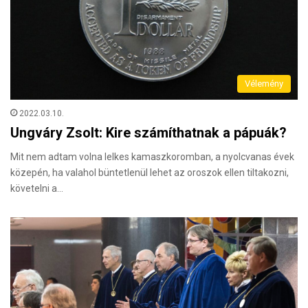
Vélemény
2022.03.10.
Ungváry Zsolt: Kire számíthatnak a pápuák?
Mit nem adtam volna lelkes kamaszkoromban, a nyolcvanas évek
közepén, ha valahol büntetlenül lehet az oroszok ellen tiltakozni,
követelni a…