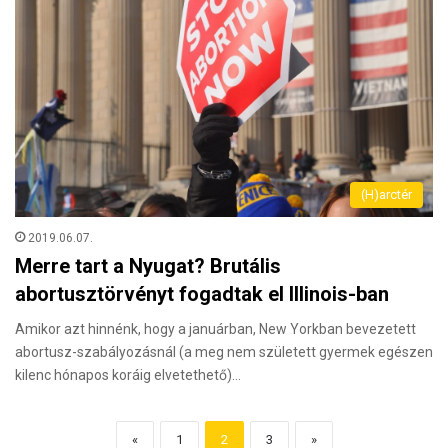
(H)arctér
2019.06.07.
Merre tart a Nyugat? Brutális
abortusztörvényt fogadtak el Illinois-ban
Amikor azt hinnénk, hogy a januárban, New Yorkban bevezetett
abortusz-szabályozásnál (a meg nem született gyermek egészen
kilenc hónapos koráig elvetethető)…
«
1
2
3
»