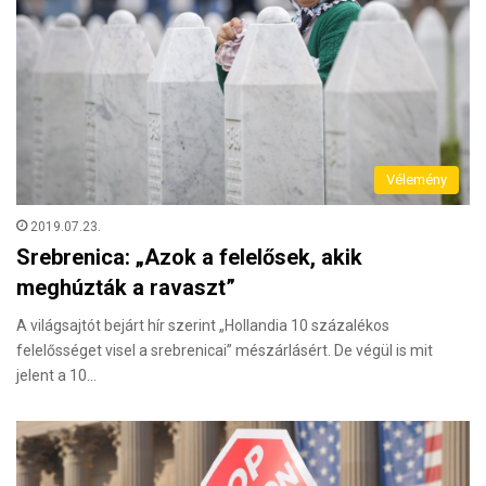
Vélemény
2019.07.23.
Srebrenica: „Azok a felelősek, akik
meghúzták a ravaszt”
A világsajtót bejárt hír szerint „Hollandia 10 százalékos
felelősséget visel a srebrenicai” mészárlásért. De végül is mit
jelent a 10…