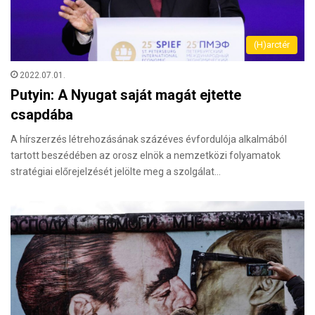
(H)arctér
2022.07.01.
Putyin: A Nyugat saját magát ejtette
csapdába
A hírszerzés létrehozásának százéves évfordulója alkalmából
tartott beszédében az orosz elnök a nemzetközi folyamatok
stratégiai előrejelzését jelölte meg a szolgálat…