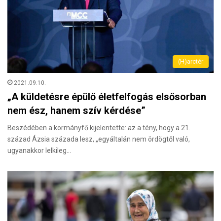
(H)arctér
2021.09.10.
„A küldetésre épülő életfelfogás elsősorban
nem ész, hanem szív kérdése”
Beszédében a kormányfő kijelentette: az a tény, hogy a 21.
század Ázsia százada lesz, „egyáltalán nem ördögtől való,
ugyanakkor lelkileg…