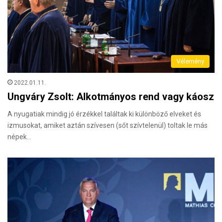
Vélemény
2022.01.11.
Ungváry Zsolt: Alkotmányos rend vagy káosz
A nyugatiak mindig jó érzékkel találtak ki különböző elveket és
izmusokat, amiket aztán szívesen (sőt szívtelenül) toltak le más
népek…