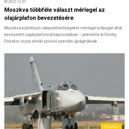
2022.12.07.
Moszkva többféle választ mérlegel az
olajárplafon bevezetésére
Moszkva különböző válaszlehetőségeket mérlegel a Nyugat által
bevezetett olajárplafonnal kapcsolatban – jelentette ki Dmitrij
Peszkov orosz elnöki szóvivő szerdán újságíróknak.…
(H)arctér