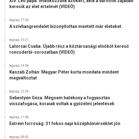
XIV. Leó pápa: Imádkozzunk azokért, akik a városok zajában
keresik az élet értelmét (VIDEÓ)
tegnap, 17:00
A szívhangrendelet bizonyítottan mentett már életeket
tegnap, 15:21
Latorcai Csaba: Újabb rész a köztársasági elnököt kereső
roncsderbi-sorozatban (VIDEÓ)
tegnap, 14:04
Kaszab Zoltán: Magyar Péter kurta mondata mindent
megváltoztat
tegnap, 12:34
Sebestyén Géza: Mégsem hatékony a fogyasztás
visszafogása, koraiak voltak a győzelmi jelentések
tegnap, 11:06
Extrém forróság: 31 fokos napi középhőmérséklet jön
tegnap, 09:55