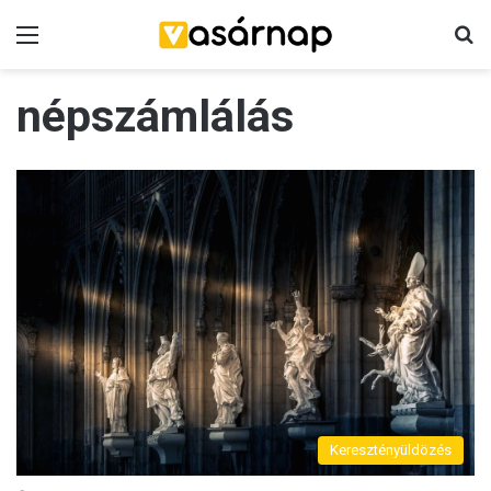
Menü
K
népszámlálás
Keresztényüldözés