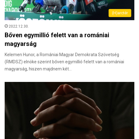
(H)arctér
2022.12.30.
Bőven egymillió felett van a romániai
magyarság
Kelemen Hunor, a Romániai Magyar Demokrata Szövetség
(RMDSZ) elnöke szerint bőven egymillió felett van a romániai
magyarság, hiszen majdnem két…