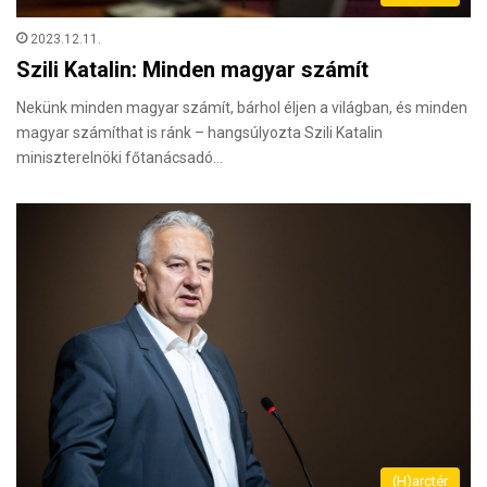
2023.12.11.
Szili Katalin: Minden magyar számít
Nekünk minden magyar számít, bárhol éljen a világban, és minden
magyar számíthat is ránk – hangsúlyozta Szili Katalin
miniszterelnöki főtanácsadó…
(H)arctér