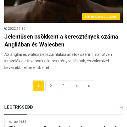
Keresztényüldözés
2022.11.30.
Jelentősen csökkent a keresztények száma
Angliában és Walesben
Az angliai és walesi népszámlálási adatok szerint már ötven
százalék alatt vannak a keresztény vallásúak, és valamivel
kevesebb fehér ember él…
1
2
3
4
»
LEGFRISSEBB
tegnap, 18:35