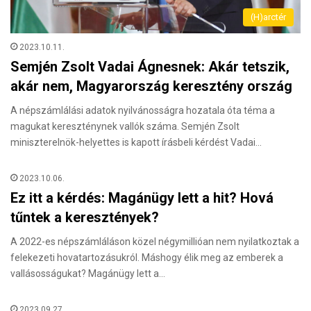
(H)arctér
2023.10.11.
Semjén Zsolt Vadai Ágnesnek: Akár tetszik,
akár nem, Magyarország keresztény ország
A népszámlálási adatok nyilvánosságra hozatala óta téma a
magukat kereszténynek vallók száma. Semjén Zsolt
miniszterelnök-helyettes is kapott írásbeli kérdést Vadai…
2023.10.06.
Ez itt a kérdés: Magánügy lett a hit? Hová
tűntek a keresztények?
A 2022-es népszámláláson közel négymillióan nem nyilatkoztak a
felekezeti hovatartozásukról. Máshogy élik meg az emberek a
vallásosságukat? Magánügy lett a…
2023.09.27.