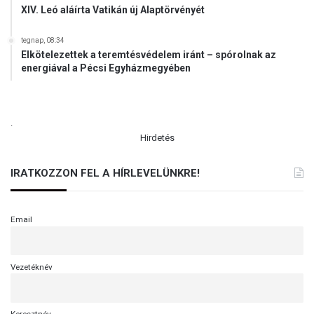
XIV. Leó aláírta Vatikán új Alaptörvényét
tegnap, 08:34
Elkötelezettek a teremtésvédelem iránt – spórolnak az
energiával a Pécsi Egyházmegyében
.
Hirdetés
IRATKOZZON FEL A HÍRLEVELÜNKRE!
Email
Vezetéknév
Keresztnév