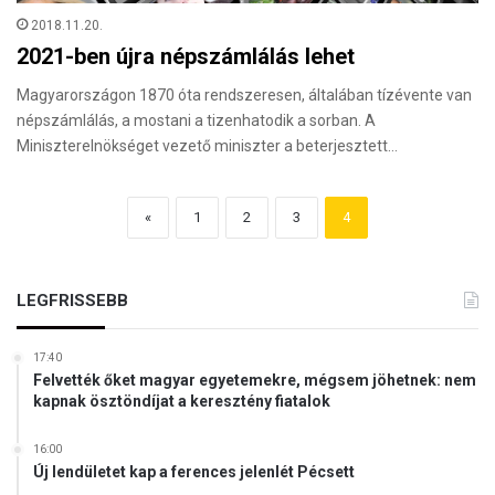
2018.11.20.
2021-ben újra népszámlálás lehet
Magyarországon 1870 óta rendszeresen, általában tízévente van
népszámlálás, a mostani a tizenhatodik a sorban. A
Miniszterelnökséget vezető miniszter a beterjesztett…
«
1
2
3
4
LEGFRISSEBB
17:40
Felvették őket magyar egyetemekre, mégsem jöhetnek: nem
kapnak ösztöndíjat a keresztény fiatalok
16:00
Új lendületet kap a ferences jelenlét Pécsett