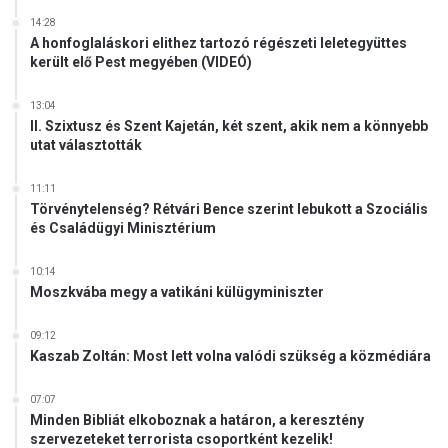
14:28
A honfoglaláskori elithez tartozó régészeti leletegyüttes
került elő Pest megyében (VIDEÓ)
13:04
II. Szixtusz és Szent Kajetán, két szent, akik nem a könnyebb
utat választották
11:11
Törvénytelenség? Rétvári Bence szerint lebukott a Szociális
és Családügyi Minisztérium
10:14
Moszkvába megy a vatikáni külügyminiszter
09:12
Kaszab Zoltán: Most lett volna valódi szükség a közmédiára
07:07
Minden Bibliát elkoboznak a határon, a keresztény
szervezeteket terrorista csoportként kezelik!