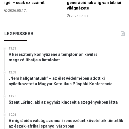
igéi – csak ez számít
generációnak alig van bibliai
k
világnézete
2026.05.17.
s
2026.05.07.
i
b
ő
LEGFRISSEBB
v
í
t
13:33
é
A keresztény könnyűzene a templomon kívül is
megszólíthatja a fiatalokat
s
s
e
12:03
l
„Nem hallgathatunk” – az élet védelmében adott ki
nyilatkozatot a Magyar Katolikus Püspöki Konferencia
k
a
p
11:26
Szent Lőrinc, aki az egyház kincseit a szegényekben látta
c
s
o
10:01
l
A migrációs válság azonnali rendezését követelték tüntetők
az észak-afrikai spanyol városban
a