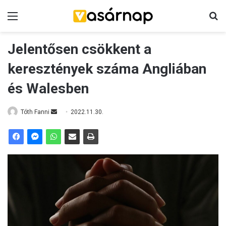
Menü
K
Jelentősen csökkent a
keresztények száma Angliában
és Walesben
Tóth Fanni
S
2022.11.30.
e
n
d
a
n
e
m
a
i