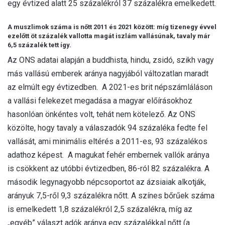
egy évtized alatt 25 százalékról 37 százalékra emelkedett.
A muszlimok száma is nőtt 2011 és 2021 között: míg tizenegy évvel
ezelőtt öt százalék vallotta magát iszlám vallásúnak, tavaly már
6,5 százalék tett így.
Az ONS adatai alapján a buddhista, hindu, zsidó, szikh vagy
más vallású emberek aránya nagyjából változatlan maradt
az elmúlt egy évtizedben. A 2021-es brit népszámláláson
a vallási felekezet megadása a magyar előírásokhoz
hasonlóan önkéntes volt, tehát nem kötelező. Az ONS
közölte, hogy tavaly a válaszadók 94 százaléka fedte fel
vallását, ami minimális eltérés a 2011-es, 93 százalékos
adathoz képest. A magukat fehér embernek vallók aránya
is csökkent az utóbbi évtizedben, 86-ról 82 százalékra. A
második legynagyobb népcsoportot az ázsiaiak alkotják,
arányuk 7,5-ről 9,3 százalékra nőtt. A színes bőrűek száma
is emelkedett 1,8 százalékról 2,5 százalékra, míg az
„egyéb” választ adók aránya egy százalékkal nőtt (a