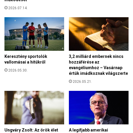
t
a
2026.07.14.
A
u
s
z
t
r
i
Keresztény sportolók
3,2 milliárd embernek nincs
a
vallomásai a hitükről
hozzáférése az
k
evangéliumhoz – Vasárnap
e
2026.05.30.
értük imádkoznak világszerte
r
2026.05.21.
e
s
e
t
é
t
a
p
Ungváry Zsolt: Az örök élet
A legifjabb amerikai
a