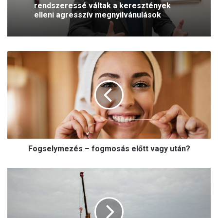
rendszeressé váltak a keresztények
elleni agresszív megnyilvánulások
F
o
g
s
e
l
y
m
e
Fogselymezés – fogmosás előtt vagy után?
z
é
s
A
–
z
f
E
o
u
g
r