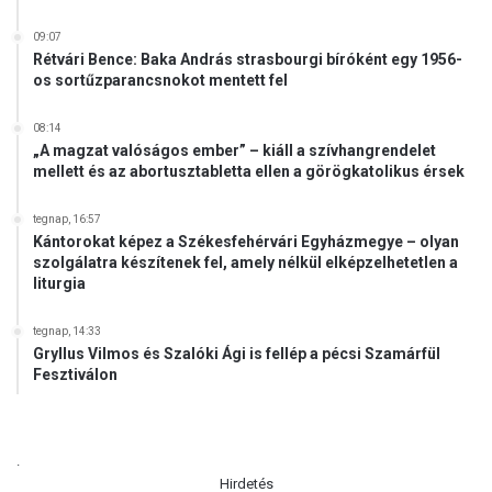
t
b
09:07
Rétvári Bence: Baka András strasbourgi bíróként egy 1956-
a
os sortűzparancsnokot mentett fel
n
08:14
„A magzat valóságos ember” – kiáll a szívhangrendelet
mellett és az abortusztabletta ellen a görögkatolikus érsek
tegnap, 16:57
Kántorokat képez a Székesfehérvári Egyházmegye – olyan
szolgálatra készítenek fel, amely nélkül elképzelhetetlen a
liturgia
tegnap, 14:33
Gryllus Vilmos és Szalóki Ági is fellép a pécsi Szamárfül
Fesztiválon
.
Hirdetés