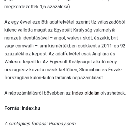
megkérdezettek 1,6 százaléka).
Az egy évvel ezelőtti adatfelvétel szerint tíz válaszadóból
kilenc vallotta magát az Egyesült Királyság valamelyik
nemzeti identitásával – angol, walesi, skót, északír, brit
vagy cornwalli –, ami kismértékben csökkent a 2011-es 92
százalékhoz képest. Az adatfelvétel csak Angliára és
Walesre terjedt ki. Az Egyesült Királyságot alkotó négy
országrész közül a másik kettőben, Skóciában és Észak-
Írországban külön-külön tartanak népszámlálást.
A népszámlálásról bővebben az
Index oldalán
olvashatnak.
Forrás: Index.hu
A címlapkép forrása: Pixabay.com