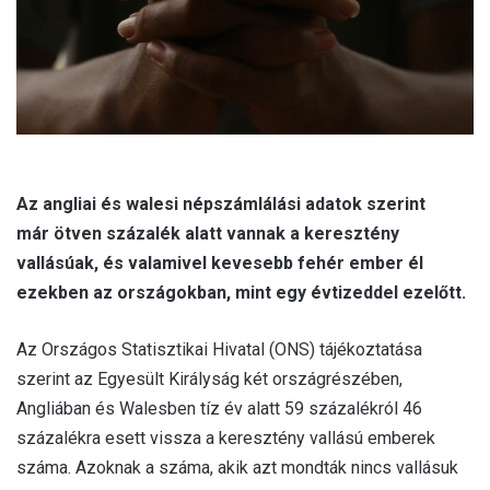
l
Az angliai és walesi népszámlálási adatok szerint
már ötven százalék alatt vannak a keresztény
vallásúak, és valamivel kevesebb fehér ember él
ezekben az országokban, mint egy évtizeddel ezelőtt.
Az Országos Statisztikai Hivatal (ONS) tájékoztatása
szerint az Egyesült Királyság két országrészében,
Angliában és Walesben tíz év alatt 59 százalékról 46
százalékra esett vissza a keresztény vallású emberek
száma. Azoknak a száma, akik azt mondták nincs vallásuk