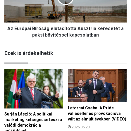
m
ó
o
p
s
a
á
i
s
Az Európai Bíróság elutasította Ausztria keresetét a
B
e
í
paksi bővítéssel kapcsolatban
l
r
ő
ó
t
Ezek is érdekelhetik
s
t
á
v
g
a
e
g
l
y
u
u
t
t
a
á
s
n
Latorcai Csaba: A Pride
í
?
vallásellenes provokációvá
Surján László: A politikai
t
vált az elmúlt években (VIDEÓ)
marketing kétségessé teszi a
o
valódi demokrácia
t
2026.06.23.
működését