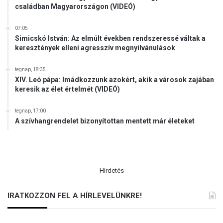
családban Magyarországon (VIDEÓ)
07:05
Simicskó István: Az elmúlt években rendszeressé váltak a
keresztények elleni agresszív megnyilvánulások
tegnap, 18:35
XIV. Leó pápa: Imádkozzunk azokért, akik a városok zajában
keresik az élet értelmét (VIDEÓ)
tegnap, 17:00
A szívhangrendelet bizonyítottan mentett már életeket
.
Hirdetés
IRATKOZZON FEL A HÍRLEVELÜNKRE!