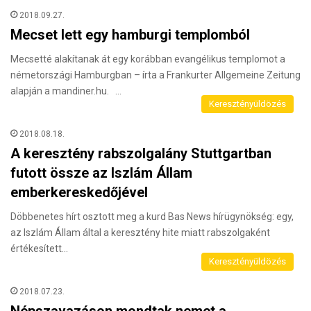
2018.09.27.
Mecset lett egy hamburgi templomból
Mecsetté alakítanak át egy korábban evangélikus templomot a
németországi Hamburgban – írta a Frankurter Allgemeine Zeitung
alapján a mandiner.hu. …
Keresztényüldözés
2018.08.18.
A keresztény rabszolgalány Stuttgartban
futott össze az Iszlám Állam
emberkereskedőjével
Döbbenetes hírt osztott meg a kurd Bas News hírügynökség: egy,
az Iszlám Állam által a keresztény hite miatt rabszolgaként
értékesített…
Keresztényüldözés
2018.07.23.