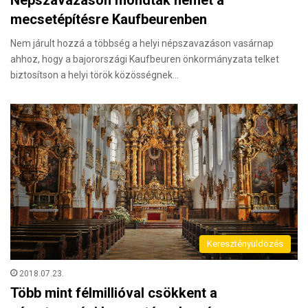
Népszavazáson mondtak nemet a
mecsetépítésre Kaufbeurenben
Nem járult hozzá a többség a helyi népszavazáson vasárnap
ahhoz, hogy a bajorországi Kaufbeuren önkormányzata telket
biztosítson a helyi török közösségnek…
Keresztényüldözés
2018.07.23.
Több mint félmillióval csökkent a