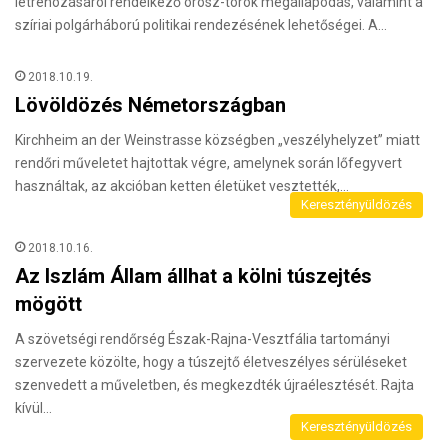
létrehozásáról rendelkező orosz-török megállapodás, valamint a
szíriai polgárháború politikai rendezésének lehetőségei. A…
2018.10.19.
Lövöldözés Németországban
Kirchheim an der Weinstrasse községben „veszélyhelyzet” miatt
rendőri műveletet hajtottak végre, amelynek során lőfegyvert
használtak, az akcióban ketten életüket vesztették,…
Keresztényüldözés
2018.10.16.
Az Iszlám Állam állhat a kölni túszejtés
mögött
A szövetségi rendőrség Észak-Rajna-Vesztfália tartományi
szervezete közölte, hogy a túszejtő életveszélyes sérüléseket
szenvedett a műveletben, és megkezdték újraélesztését. Rajta
kívül…
Keresztényüldözés