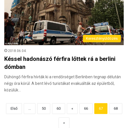
Keresztényüldözés
2018.06.04.
Késsel hadonászó férfira lőttek rá a berlini
dómban
Dühöngő férfira hívták ki a rendőrséget Berlinben tegnap délután
négy óra körül. A bent lévő turistákat evakuálták az épületből,
közülük…
Első
...
50
60
«
66
67
68
»