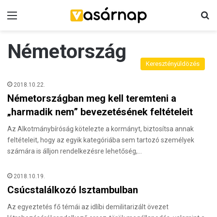
Menü
K
Németország
Keresztényüldözés
2018.10.22.
Németországban meg kell teremteni a
„harmadik nem” bevezetésének feltételeit
Az Alkotmánybíróság kötelezte a kormányt, biztosítsa annak
feltételeit, hogy az egyik kategóriába sem tartozó személyek
számára is álljon rendelkezésre lehetőség,…
2018.10.19.
Csúcstalálkozó Isztambulban
Az egyeztetés fő témái az idlíbi demilitarizált övezet