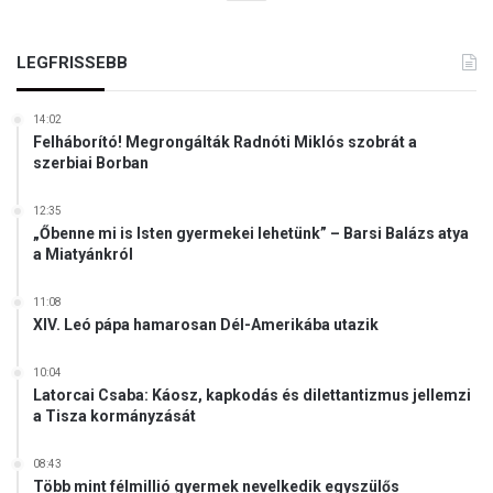
LEGFRISSEBB
14:02
Felháborító! Megrongálták Radnóti Miklós szobrát a
szerbiai Borban
12:35
„Őbenne mi is Isten gyermekei lehetünk” – Barsi Balázs atya
a Miatyánkról
11:08
XIV. Leó pápa hamarosan Dél-Amerikába utazik
10:04
Latorcai Csaba: Káosz, kapkodás és dilettantizmus jellemzi
a Tisza kormányzását
08:43
Több mint félmillió gyermek nevelkedik egyszülős