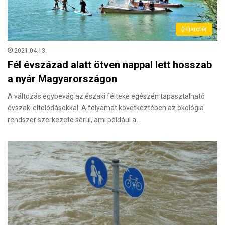
(H)arctér
2021.04.13.
Fél évszázad alatt ötven nappal lett hosszab
a nyár Magyarországon
A változás egybevág az északi félteke egészén tapasztalható
évszak-eltolódásokkal. A folyamat következtében az ökológia
rendszer szerkezete sérül, ami például a…