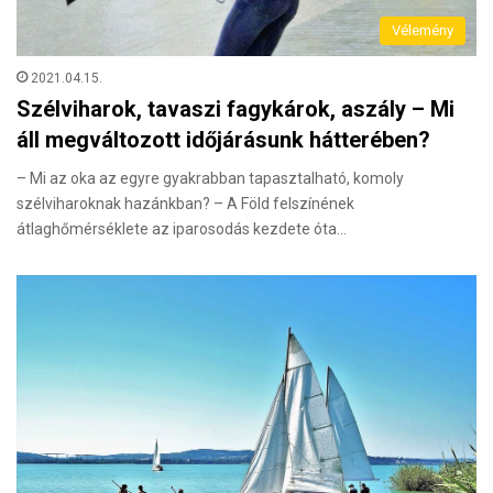
Vélemény
2021.04.15.
Szélviharok, tavaszi fagykárok, aszály – Mi
áll megváltozott időjárásunk hátterében?
– Mi az oka az egyre gyakrabban tapasztalható, komoly
szélviharoknak hazánkban? – A Föld felszínének
átlaghőmérséklete az iparosodás kezdete óta…