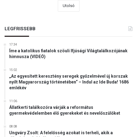
Utolsó
LEGFRISSEBB
17:34
Íme a katolikus fiatalok szöuli Ifjúsági Világtalálkozójának
himnusza (VIDEÓ)
15:02
„Az egyesített keresztény seregek győzelmével új korszak
nyílt Magyarország történetében“ – Indul az Ide Buda! 1686
emlékév
11:06
Állatkerti találkozóra várják a református
gyermekvédelemben élő gyerekeket és nevelőszülőket
08:08
Ungváry Zsolt: A felelősség azokat is terheli, akik a