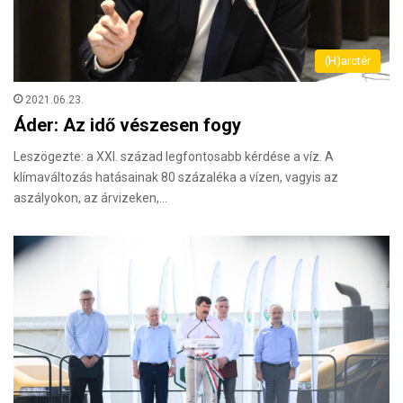
(H)arctér
2021.06.23.
Áder: Az idő vészesen fogy
Leszögezte: a XXI. század legfontosabb kérdése a víz. A
klímaváltozás hatásainak 80 százaléka a vízen, vagyis az
aszályokon, az árvizeken,…