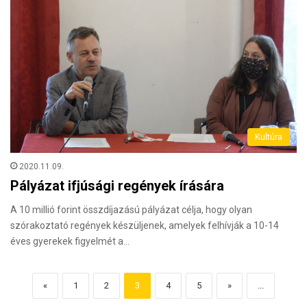
Kultúra
2020.11.09.
Pályázat ifjúsági regények írására
A 10 millió forint összdíjazású pályázat célja, hogy olyan
szórakoztató regények készüljenek, amelyek felhívják a 10-14
éves gyerekek figyelmét a…
«
1
2
3
4
5
»
...