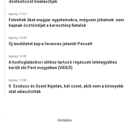
döntéshozót kiválasztják
tegnap, 17:40
Felvették őket magyar egyetemekre, mégsem jöhetnek: nem
kapnak ösztöndíjat a keresztény fiatalok
tegnap, 16:00
Új lendületet kap a ferences jelenlét Pécsett
tegnap, 14:28
A honfoglaláskori elithez tartozó régészeti leletegyüttes
került elő Pest megyében (VIDEÓ)
tegnap, 13:04
II. Szixtusz és Szent Kajetán, két szent, akik nem a könnyebb
utat választották
.
Hirdetés