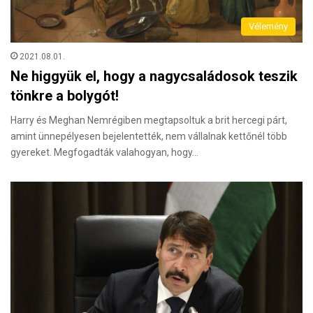
Vélemény
2021.08.01.
Ne higgyük el, hogy a nagycsaládosok teszik
tönkre a bolygót!
Harry és Meghan Nemrégiben megtapsoltuk a brit hercegi párt,
amint ünnepélyesen bejelentették, nem vállalnak kettőnél több
gyereket. Megfogadták valahogyan, hogy…