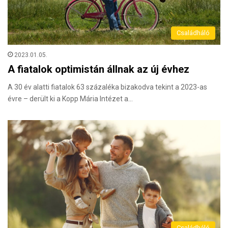
Családháló
2023.01.05.
A fiatalok optimistán állnak az új évhez
A 30 év alatti fiatalok 63 százaléka bizakodva tekint a 2023-as
évre – derült ki a Kopp Mária Intézet a…
Családháló