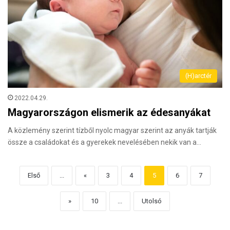
(H)arctér
2022.04.29.
Magyarországon elismerik az édesanyákat
A közlemény szerint tízből nyolc magyar szerint az anyák tartják
össze a családokat és a gyerekek nevelésében nekik van a…
Első
...
«
3
4
5
6
7
»
10
...
Utolsó