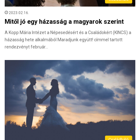
2023.02.16.
Mitől jó egy házasság a magyarok szerint
A Kopp Mária Intézet a Népesedésért és a Családokért (KINCS) a
házasság hete alkalmából Maradjunk együtt! címmel tartott
rendezvényt február…
Családháló