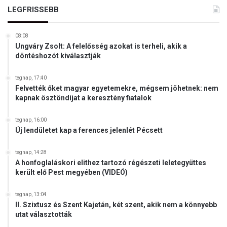
LEGFRISSEBB
08:08
Ungváry Zsolt: A felelősség azokat is terheli, akik a
döntéshozót kiválasztják
tegnap, 17:40
Felvették őket magyar egyetemekre, mégsem jöhetnek: nem
kapnak ösztöndíjat a keresztény fiatalok
tegnap, 16:00
Új lendületet kap a ferences jelenlét Pécsett
tegnap, 14:28
A honfoglaláskori elithez tartozó régészeti leletegyüttes
került elő Pest megyében (VIDEÓ)
tegnap, 13:04
II. Szixtusz és Szent Kajetán, két szent, akik nem a könnyebb
utat választották