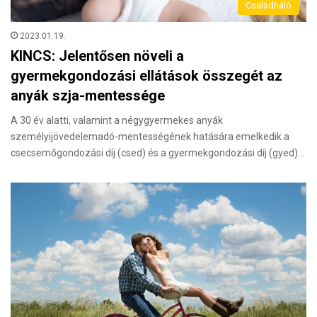
Családháló
2023.01.19.
KINCS: Jelentősen növeli a
gyermekgondozási ellátások összegét az
anyák szja-mentessége
A 30 év alatti, valamint a négygyermekes anyák
személyijövedelemadó-mentességének hatására emelkedik a
csecsemőgondozási díj (csed) és a gyermekgondozási díj (gyed)…