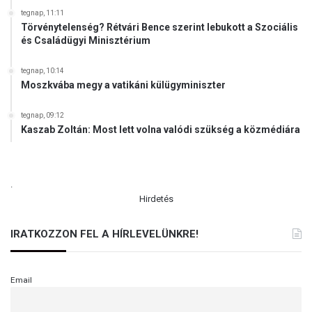
tegnap, 11:11
Törvénytelenség? Rétvári Bence szerint lebukott a Szociális
és Családügyi Minisztérium
tegnap, 10:14
Moszkvába megy a vatikáni külügyminiszter
tegnap, 09:12
Kaszab Zoltán: Most lett volna valódi szükség a közmédiára
.
Hirdetés
IRATKOZZON FEL A HÍRLEVELÜNKRE!
Email