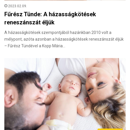
2023.02.09.
Fűrész Tünde: A házasságkötések
reneszánszát éljük
A házasságkötések szempontjából hazánkban 2010 volt a
mélypont, azóta azonban a házasságkötések reneszánszát éljük
– Fűrész Tündével a Kopp Mária…