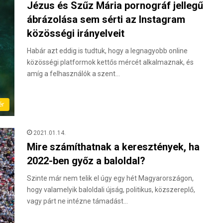
Jézus és Szűz Mária pornográf jellegű
ábrázolása sem sérti az Instagram
közösségi irányelveit
Habár azt eddig is tudtuk, hogy a legnagyobb online
közösségi platformok kettős mércét alkalmaznak, és
amíg a felhasználók a szent…
ér
2021.01.14.
Mire számíthatnak a keresztények, ha
2022-ben győz a baloldal?
Szinte már nem telik el úgy egy hét Magyarországon,
hogy valamelyik baloldali újság, politikus, közszereplő,
vagy párt ne intézne támadást…