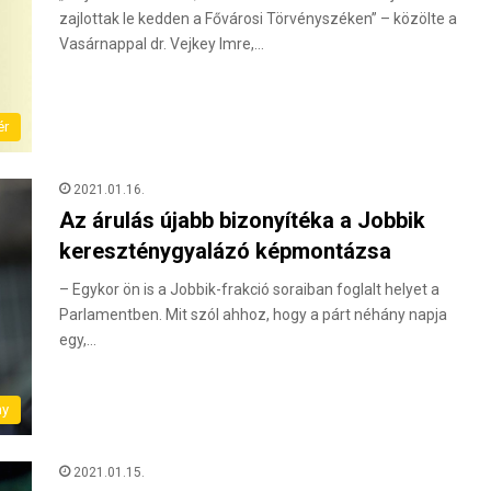
zajlottak le kedden a Fővárosi Törvényszéken” – közölte a
Vasárnappal dr. Vejkey Imre,…
ér
2021.01.16.
Az árulás újabb bizonyítéka a Jobbik
kereszténygyalázó képmontázsa
– Egykor ön is a Jobbik-frakció soraiban foglalt helyet a
Parlamentben. Mit szól ahhoz, hogy a párt néhány napja
egy,…
ny
2021.01.15.