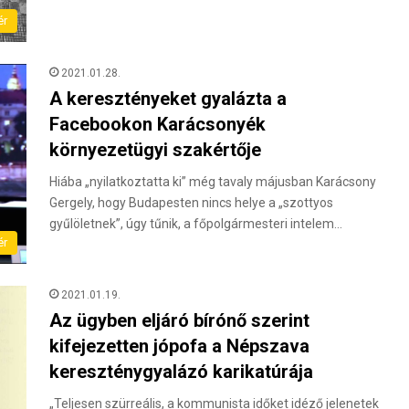
ér
2021.01.28.
A keresztényeket gyalázta a
Facebookon Karácsonyék
környezetügyi szakértője
Hiába „nyilatkoztatta ki” még tavaly májusban Karácsony
Gergely, hogy Budapesten nincs helye a „szottyos
gyűlöletnek”, úgy tűnik, a főpolgármesteri intelem…
ér
2021.01.19.
Az ügyben eljáró bírónő szerint
kifejezetten jópofa a Népszava
kereszténygyalázó karikatúrája
„Teljesen szürreális, a kommunista időket idéző jelenetek