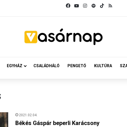
Facebook
YouTube
Instagram
Spotify
TikTok
RSS
EGYHÁZ
CSALÁDHÁLÓ
PENGETŐ
KULTÚRA
SZ
s
2021.02.04.
Békés Gáspár beperli Karácsony