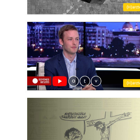
(H)arct
(H)arct