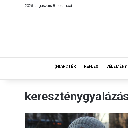
2026. augusztus 8., szombat
(H)ARCTÉR
REFLEX
VÉLEMÉNY
kereszténygyalázá