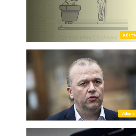
(H)arct
Vélemé