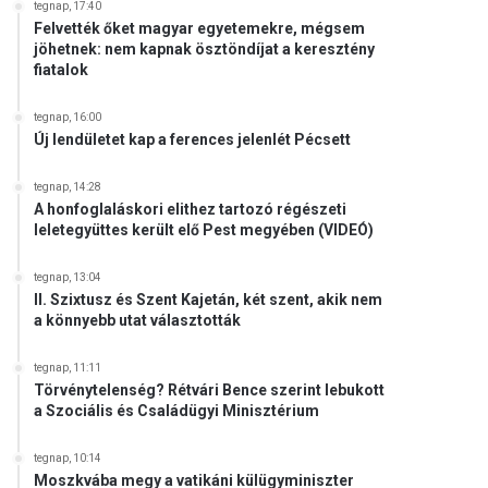
tegnap, 17:40
Felvették őket magyar egyetemekre, mégsem
jöhetnek: nem kapnak ösztöndíjat a keresztény
fiatalok
tegnap, 16:00
Új lendületet kap a ferences jelenlét Pécsett
tegnap, 14:28
A honfoglaláskori elithez tartozó régészeti
leletegyüttes került elő Pest megyében (VIDEÓ)
tegnap, 13:04
II. Szixtusz és Szent Kajetán, két szent, akik nem
a könnyebb utat választották
tegnap, 11:11
Törvénytelenség? Rétvári Bence szerint lebukott
a Szociális és Családügyi Minisztérium
tegnap, 10:14
Moszkvába megy a vatikáni külügyminiszter