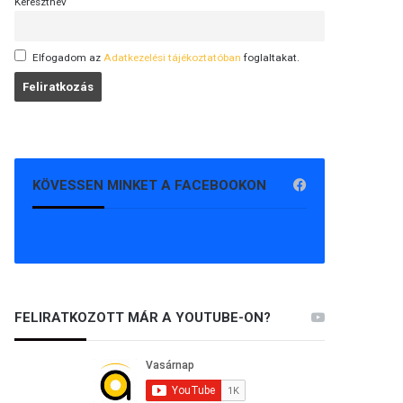
Keresztnév
Elfogadom az
Adatkezelési tájékoztatóban
foglaltakat.
KÖVESSEN MINKET A FACEBOOKON
FELIRATKOZOTT MÁR A YOUTUBE-ON?