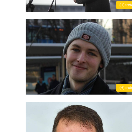
(H)arct
(H)arct