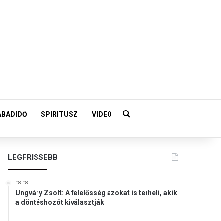
Keresés:
ABADIDŐ
SPIRITUSZ
VIDEÓ
LEGFRISSEBB
08:08
Ungváry Zsolt: A felelősség azokat is terheli, akik
a döntéshozót kiválasztják