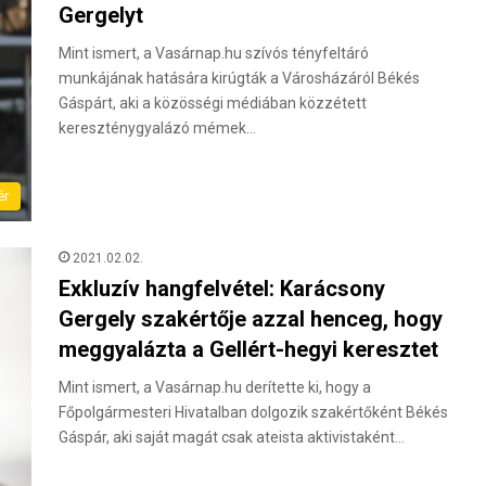
Gergelyt
Mint ismert, a Vasárnap.hu szívós tényfeltáró
munkájának hatására kirúgták a Városházáról Békés
Gáspárt, aki a közösségi médiában közzétett
kereszténygyalázó mémek…
ér
2021.02.02.
Exkluzív hangfelvétel: Karácsony
Gergely szakértője azzal henceg, hogy
meggyalázta a Gellért-hegyi keresztet
Mint ismert, a Vasárnap.hu derítette ki, hogy a
Főpolgármesteri Hivatalban dolgozik szakértőként Békés
Gáspár, aki saját magát csak ateista aktivistaként…