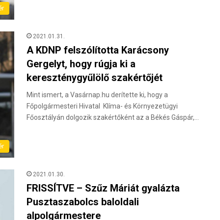
ér
2021.01.31.
A KDNP felszólította Karácsony
Gergelyt, hogy rúgja ki a
kereszténygyűlölő szakértőjét
Mint ismert, a Vasárnap.hu derítette ki, hogy a
Főpolgármesteri Hivatal Klíma- és Környezetügyi
Főosztályán dolgozik szakértőként az a Békés Gáspár,…
ér
2021.01.30.
FRISSÍTVE – Szűz Máriát gyalázta
Pusztaszabolcs baloldali
alpolgármestere