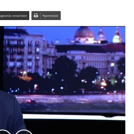
gosztás email-ben
Nyomtatás