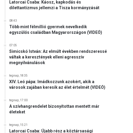
Latorcai Csaba: Káosz, kapkodás és
dilettantizmus jellemzi a Tisza kormányzását
08:43
Több mint félmillió gyermek nevelkedik
egyszülős családban Magyarországon (VIDEÓ)
07:05
Simicskó István: Az elmúlt években rendszeressé
váltak a keresztények elleni agresszív
megnyilvánulások
tegnap, 18:35
XIV. Leó pápa: Imádkozzunk azokért, akik a
városok zajában keresik az élet értelmét (VIDEÓ)
tegnap, 17:00
A szívhangrendelet bizonyítottan mentett már
életeket
tegnap, 15:21
Latorcai Csaba: Újabb rész a köztársasági