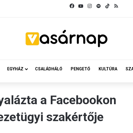
Facebook
YouTube
Instagram
Spotify
TikTok
RSS
EGYHÁZ
CSALÁDHÁLÓ
PENGETŐ
KULTÚRA
SZ
yalázta a Facebookon
zetügyi szakértője