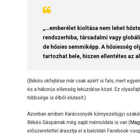
„…emberélet kioltása nem lehet hőste
rendszerhiba, társadalmi vagy globál
de hősies semmiképp. A hősiesség o
tartozhat bele, hiszen ellentétes az al
(Békés okfejtése már csak azért is fals, mert egye
és a háborús ellenség leküzdése közé. Ez olyasfaj
többsége is élből elutasít.)
Azonban amiben Karácsonyék környezetügyi szakértőj
Békés Gáspárnak még saját mémoldala is van (
Mag
előszeretettel árasztja el a baloldali Facebook-cso