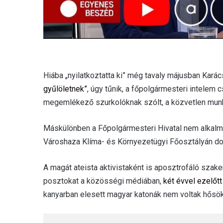
Hiába „nyilatkoztatta ki” még tavaly májusban Kar
gyűlöletnek”
, úgy tűnik, a főpolgármesteri intelem 
megemlékező szurkolóknak szólt, a közvetlen mun
Máskülönben a Főpolgármesteri Hivatal nem alkalm
Városhaza Klíma- és Környezetügyi Főosztályán do
A magát ateista aktivistaként is aposztrofáló sz
posztokat a közösségi médiában,
két évvel ezelőtt
kanyarban elesett magyar katonák nem voltak hősök