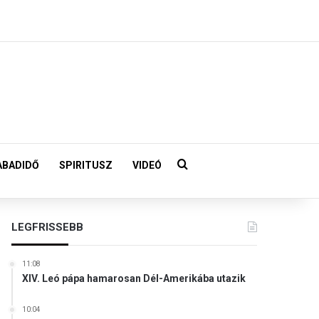
Keresés:
ABADIDŐ
SPIRITUSZ
VIDEÓ
LEGFRISSEBB
11:08
XIV. Leó pápa hamarosan Dél-Amerikába utazik
10:04