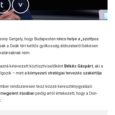
ácsony Gergely, hogy Budapesten
nincs helye a „szottyos
csak a Deák téri kettős gyilkosság áldozatairól békésen
katársaknak nem.
azná kinevezett köztisztviselőként
Békés Gáspárt
, aki a
lgozik – mint
a környezeti stratégiai tervezés szakértője
.
akember rendszeresen tesz közzé kereszténygyalázó
 megjelent írásában
pedig arról értekezett, hogy a Don-
: