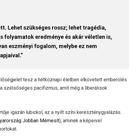
tt. Lehet szükséges rossz; lehet tragédia,
is folyamatok eredménye és akár véletlen is,
lyan eszményi fogalom, melybe ez nem
apjaival.”
nlőségjelet tesz a hétköznapi életben elkövetett emberölés
ta szélsőséges pacifizmus, amit még a liberálisok
e igazán lubickol, az a nyílt színi kereszténygyalázás.
yarország Jobban Mémesít
), aminek a képeivel
portokat.