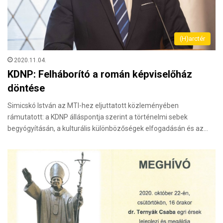
(H)arctér
2020.11.04.
KDNP: Felháborító a román képviselőház
döntése
Simicskó István az MTI-hez eljuttatott közleményében
rámutatott: a KDNP álláspontja szerint a történelmi sebek
begyógyításán, a kulturális különbözőségek elfogadásán és az…