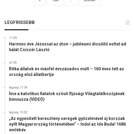
LEGFRISSEBB
11:00
Harminc éve Jézussal az úton – jubileumi dicsőítő esttel ad
hálát Csiszér László
07:09
Ritka állatok és másfél évszázados múlt – 160 éves lett az
ország első állatkertje
tegnap, 17:34
Íme a katolikus fiatalok szöuli Ifjúsági Világtalálkozójának
himnusza (VIDEÓ)
tegnap, 15:02
„Az egyesített keresztény seregek győzelmével új korszak
nyílt Magyarország történetében“ – Indul az Ide Buda! 1686
emlékév