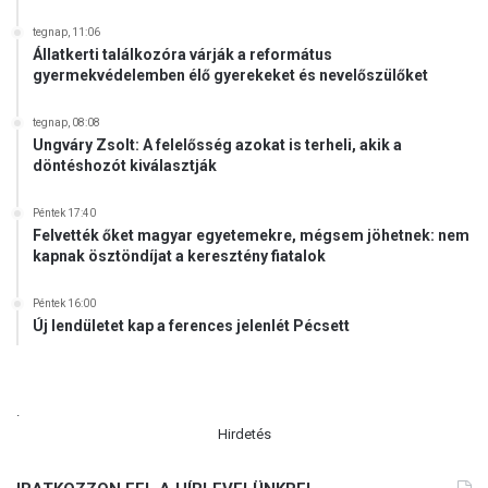
tegnap, 11:06
Állatkerti találkozóra várják a református
gyermekvédelemben élő gyerekeket és nevelőszülőket
tegnap, 08:08
Ungváry Zsolt: A felelősség azokat is terheli, akik a
döntéshozót kiválasztják
Péntek 17:40
Felvették őket magyar egyetemekre, mégsem jöhetnek: nem
kapnak ösztöndíjat a keresztény fiatalok
Péntek 16:00
Új lendületet kap a ferences jelenlét Pécsett
.
Hirdetés