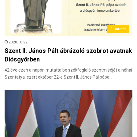
(H)arctér
2020.10.22.
Szent II. János Pált ábrázoló szobrot avatnak
Diósgyőrben
42 éve ezen a napon mutatta be székfoglaló szentmiséjét a néhai
Szentatya, ezért október 22-e Szent II. János Pál pápa…