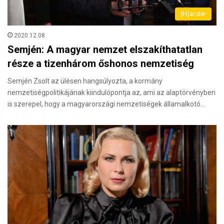
(H)arctér
2020.12.08.
Semjén: A magyar nemzet elszakíthatatlan
része a tizenhárom őshonos nemzetiség
Semjén Zsolt az ülésen hangsúlyozta, a kormány
nemzetiségpolitikájának kiindulópontja az, ami az alaptörvényben
is szerepel, hogy a magyarországi nemzetiségek államalkotó…