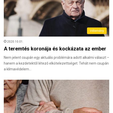
Vélemény
2020.10.01.
A teremtés koronája és kockázata az ember
Nem jelent csupán egy aktuális problémára adott alkalmi választ –
hanem a kezdetektől létező elkötelezettséget. Tehát nem csupán
a klímavédelem…