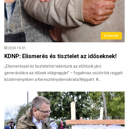
(H)arctér
2020.10.01.
KDNP: Elismerés és tisztelet az időseknek!
„Elismeréssel és tisztelettel tekintünk az előttünk járó
generációkra az idősek világnapján” – fogalmaz csütörtök reggeli
közleményében a Kereszténydemokrata Néppárt. A…