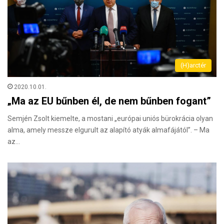
(H)arctér
2020.10.01.
„Ma az EU bűnben él, de nem bűnben fogant”
Semjén Zsolt kiemelte, a mostani „európai uniós bürokrácia olyan
alma, amely messze elgurult az alapító atyák almafájától”. – Ma
az…