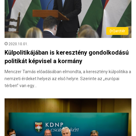
(H)arctér
2020.10.01.
Külpolitikájában is keresztény gondolkodású
politikát képvisel a kormány
Menczer Tamás előadásában elmondta, a keresztény külpolitika a
nemzeti érdeket helyezi az első helyre. Szerinte az „európai
térben” van egy…