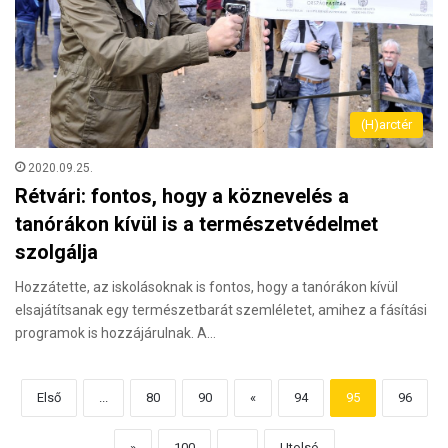
(H)arctér
2020.09.25.
Rétvári: fontos, hogy a köznevelés a
tanórákon kívül is a természetvédelmet
szolgálja
Hozzátette, az iskolásoknak is fontos, hogy a tanórákon kívül
elsajátítsanak egy természetbarát szemléletet, amihez a fásítási
programok is hozzájárulnak. A…
Első
...
80
90
«
94
95
96
»
100
...
Utolsó