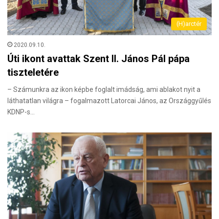
(H)arctér
2020.09.10.
Úti ikont avattak Szent II. János Pál pápa
tiszteletére
– Számunkra az ikon képbe foglalt imádság, ami ablakot nyit a
láthatatlan világra – fogalmazott Latorcai János, az Országgyűlés
KDNP-s…