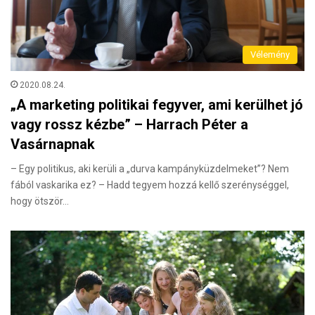
Vélemény
2020.08.24.
„A marketing politikai fegyver, ami kerülhet jó
vagy rossz kézbe” – Harrach Péter a
Vasárnapnak
– Egy politikus, aki kerüli a „durva kampányküzdelmeket”? Nem
fából vaskarika ez? – Hadd tegyem hozzá kellő szerénységgel,
hogy ötször…