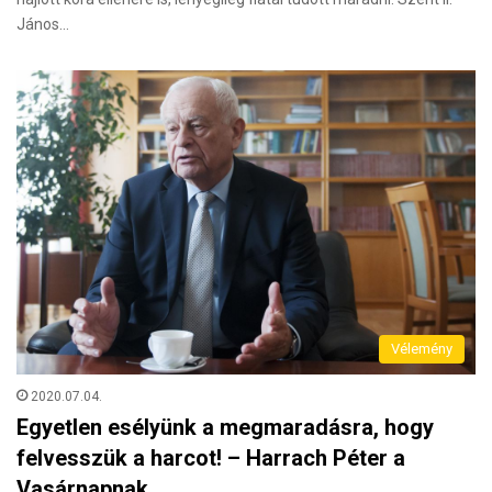
János…
Vélemény
2020.07.04.
Egyetlen esélyünk a megmaradásra, hogy
felvesszük a harcot! – Harrach Péter a
Vasárnapnak