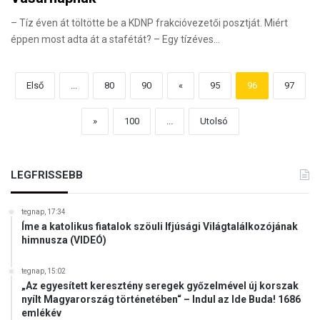
– Tíz éven át töltötte be a KDNP frakcióvezetői posztját. Miért
éppen most adta át a stafétát? – Egy tízéves…
Első
...
80
90
«
95
96
97
»
100
...
Utolsó
LEGFRISSEBB
tegnap, 17:34
Íme a katolikus fiatalok szöuli Ifjúsági Világtalálkozójának
himnusza (VIDEÓ)
tegnap, 15:02
„Az egyesített keresztény seregek győzelmével új korszak
nyílt Magyarország történetében“ – Indul az Ide Buda! 1686
emlékév