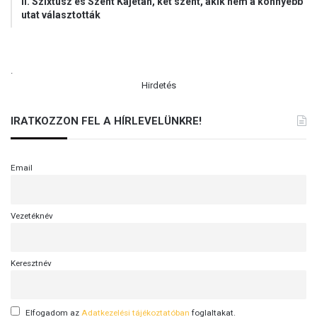
II. Szixtusz és Szent Kajetán, két szent, akik nem a könnyebb
utat választották
.
Hirdetés
IRATKOZZON FEL A HÍRLEVELÜNKRE!
Email
Vezetéknév
Keresztnév
Elfogadom az
Adatkezelési tájékoztatóban
foglaltakat.