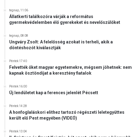
tegnap, 11:06
Állatkerti találkozóra várják a református
gyermekvédelemben élő gyerekeket és nevelőszülőket
tegnap, 08:08
Ungváry Zsolt: A felelősség azokat is terheli, akik a
döntéshozót kiválasztják
Péntek 17:40
Felvették őket magyar egyetemekre, mégsem jöhetnek: nem
kapnak ösztöndíjat a keresztény fiatalok
Péntek 16:00
Új lendületet kap a ferences jelenlét Pécsett
Péntek 14:28
A honfoglaláskori elithez tartozó régészeti leletegyüttes
került elő Pest megyében (VIDEÓ)
Péntek 13:04