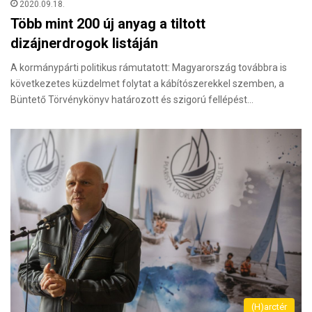
2020.09.18.
Több mint 200 új anyag a tiltott
dizájnerdrogok listáján
A kormánypárti politikus rámutatott: Magyarország továbbra is
következetes küzdelmet folytat a kábítószerekkel szemben, a
Büntető Törvénykönyv határozott és szigorú fellépést…
(H)arctér