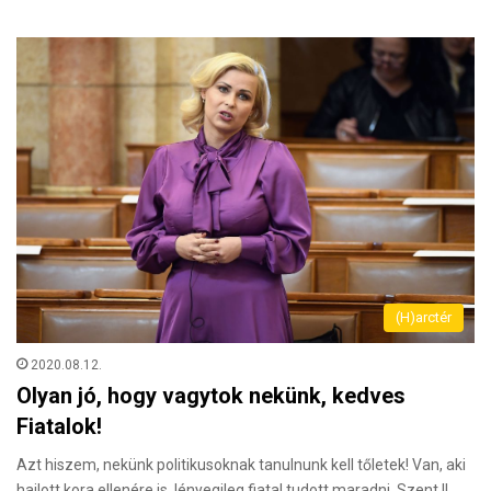
(H)arctér
2020.08.12.
Olyan jó, hogy vagytok nekünk, kedves
Fiatalok!
Azt hiszem, nekünk politikusoknak tanulnunk kell tőletek! Van, aki
hajlott kora ellenére is, lényegileg fiatal tudott maradni. Szent II.