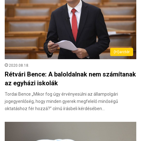
(H)arctér
2020.08.18.
Rétvári Bence: A baloldalnak nem számítanak
az egyházi iskolák
Tordai Bence „Mikor fog úgy érvényesülni az állampolgári
jogegyenlőség, hogy minden gyerek megfelelő minőségű
oktatáshoz fér hozzá?” című írásbeli kérdésében…