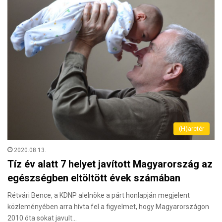
(H)arctér
2020.08.13.
Tíz év alatt 7 helyet javított Magyarország az
egészségben eltöltött évek számában
Rétvári Bence, a KDNP alelnöke a párt honlapján megjelent
közleményében arra hívta fel a figyelmet, hogy Magyarországon
2010 óta sokat javult…