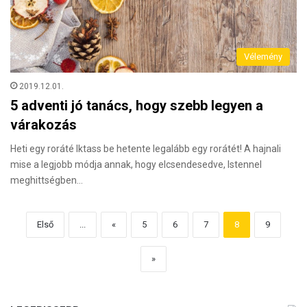
Vélemény
2019.12.01.
5 adventi jó tanács, hogy szebb legyen a
várakozás
Heti egy roráté Iktass be hetente legalább egy rorátét! A hajnali
mise a legjobb módja annak, hogy elcsendesedve, Istennel
meghittségben…
Első
...
«
5
6
7
8
9
»