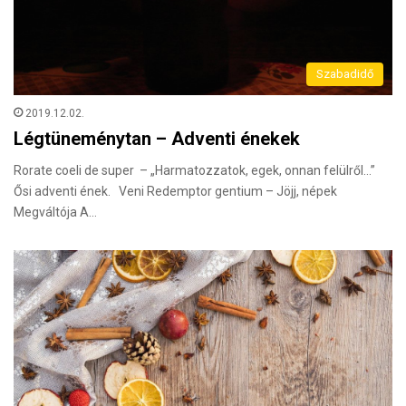
Szabadidő
2019.12.02.
Légtüneménytan – Adventi énekek
Rorate coeli de super – „Harmatozzatok, egek, onnan felülről…”
Ősi adventi ének. Veni Redemptor gentium – Jöjj, népek
Megváltója A…