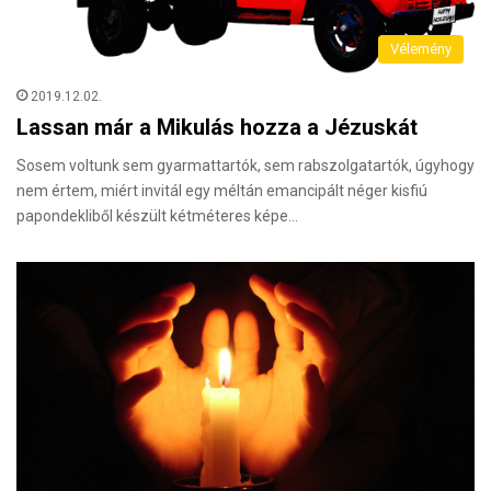
Vélemény
2019.12.02.
Lassan már a Mikulás hozza a Jézuskát
Sosem voltunk sem gyarmattartók, sem rabszolgatartók, úgyhogy
nem értem, miért invitál egy méltán emancipált néger kisfiú
papondekliből készült kétméteres képe…