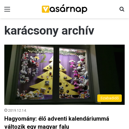
Menü
K
karácsony archív
Szabadidő
2019.12.14.
Hagyomány: élő adventi kalendáriummá
változik egy magyar falu