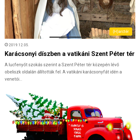
(H)arctér
2019.12.05.
Karácsonyi díszben a vatikáni Szent Péter tér
A lucfenyőt szokás szerint a Szent Péter tér közepén lévő
obeliszk oldalán állították fel. A vatikáni karácsonyfát idén a
venetói…