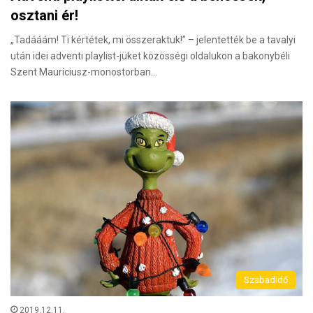
osztani ér!
„Tadááám! Ti kértétek, mi összeraktuk!” – jelentették be a tavalyi
után idei adventi playlist-jüket közösségi oldalukon a bakonybéli
Szent Mauríciusz-monostorban…
Szabadidő
2019.12.11.