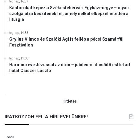
tegnap, 16:57
Kántorokat képez a Székesfehérvári Egyházmegye – olyan
szolgálatra készítenek fel, amely nélkül elképzelhetetlen a
liturgia
tegnap, 14:33
Gryllus Vilmos és Szalóki Ági is fellép a pécsi Szamárfül
Fesztiválon
tegnap, 11:00
Harminc éve Jézussal az úton – jubileumi dicsőítő esttel ad
hálát Csiszér László
.
Hirdetés
IRATKOZZON FEL A HÍRLEVELÜNKRE!
Email