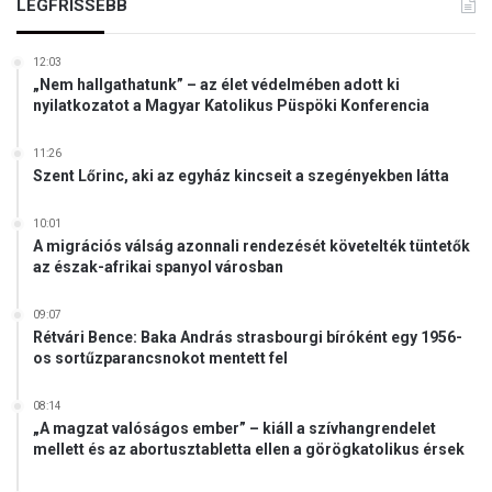
LEGFRISSEBB
12:03
„Nem hallgathatunk” – az élet védelmében adott ki
nyilatkozatot a Magyar Katolikus Püspöki Konferencia
11:26
Szent Lőrinc, aki az egyház kincseit a szegényekben látta
10:01
A migrációs válság azonnali rendezését követelték tüntetők
az észak-afrikai spanyol városban
09:07
Rétvári Bence: Baka András strasbourgi bíróként egy 1956-
os sortűzparancsnokot mentett fel
08:14
„A magzat valóságos ember” – kiáll a szívhangrendelet
mellett és az abortusztabletta ellen a görögkatolikus érsek