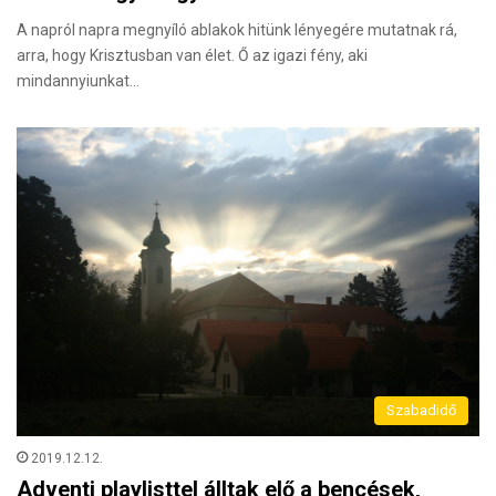
A napról napra megnyíló ablakok hitünk lényegére mutatnak rá,
arra, hogy Krisztusban van élet. Ő az igazi fény, aki
mindannyiunkat…
Szabadidő
2019.12.12.
Adventi playlisttel álltak elő a bencések,