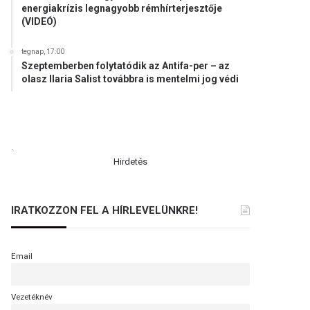
energiakrízis legnagyobb rémhírterjesztője
(VIDEÓ)
tegnap, 17:00
Szeptemberben folytatódik az Antifa-per – az
olasz Ilaria Salist továbbra is mentelmi jog védi
.
Hirdetés
IRATKOZZON FEL A HÍRLEVELÜNKRE!
Email
Vezetéknév