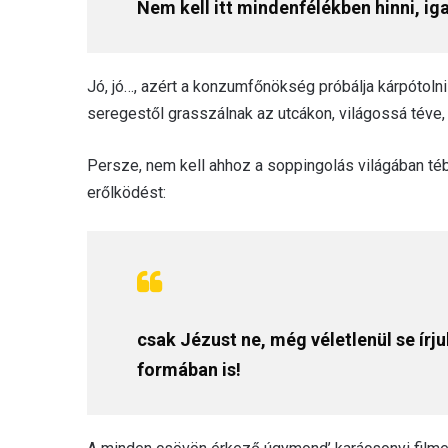
Nem kell itt mindenfélékben hinni, ig
Jó, jó…, azért a konzumfőnökség próbálja kárpótoln
seregestől grasszálnak az utcákon, világossá téve,
Persze, nem kell ahhoz a soppingolás világában té
erőlködést:
csak Jézust ne, még véletlenül se írj
formában is!