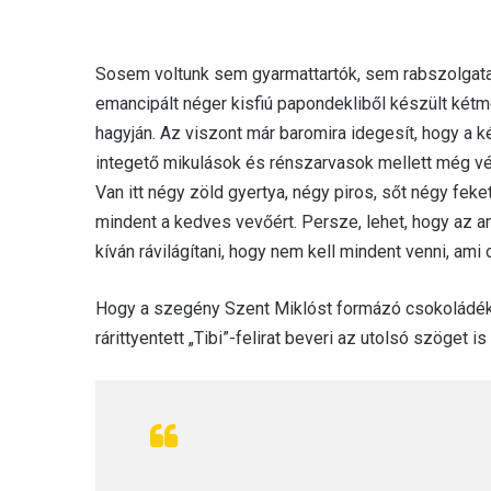
Sosem voltunk sem gyarmattartók, sem rabszolgatar
emancipált néger kisfiú papondekliből készült kétmé
hagyján. Az viszont már baromira idegesít, hogy a 
integető mikulások és rénszarvasok mellett még véle
Van itt négy zöld gyertya, négy piros, sőt négy feke
mindent a kedves vevőért. Persze, lehet, hogy az 
kíván rávilágítani, hogy nem kell mindent venni, ami 
Hogy a szegény Szent Miklóst formázó csokoládék i
rárittyentett „Tibi”-felirat beveri az utolsó szöget 