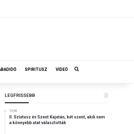
Keresés:
ABADIDŐ
SPIRITUSZ
VIDEÓ
LEGFRISSEBB
13:04
II. Szixtusz és Szent Kajetán, két szent, akik nem
a könnyebb utat választották