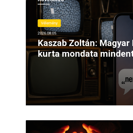
Vélemény
2026.08.04.
Vélemény
Kaszab Zoltán: Egy való
2026.08.05.
katasztrófa napjait éljü
Kaszab Zoltán: Magyar 
kurta mondata minden
megváltoztat
L
é