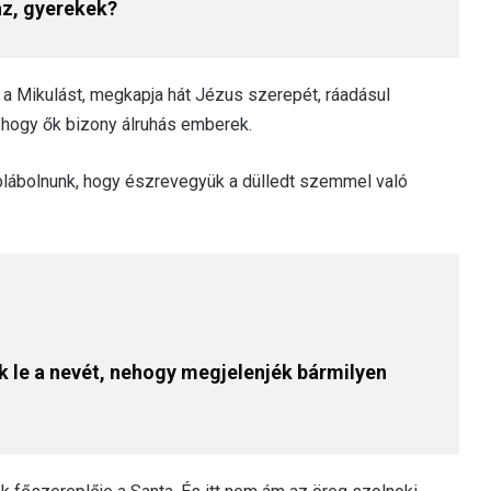
az, gyerekek?
i a Mikulást, megkapja hát Jézus szerepét, ráadásul
 hogy ők bizony álruhás emberek.
blábolnunk, hogy észrevegyük a dülledt szemmel való
uk le a nevét, nehogy megjelenjék bármilyen