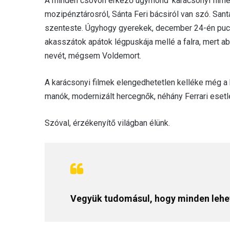
A minden csövön érkező úgymond’ karácsonyi filmek
mozipénztárosról, Sánta Feri bácsiról van szó. Sant
szenteste. Úgyhogy gyerekek, december 24-én pucolj
akasszátok apátok légpuskája mellé a falra, mert a
nevét, mégsem Voldemort.
A karácsonyi filmek elengedhetetlen kelléke még a
manók, modernizált hercegnők, néhány Ferrari eset
Szóval, érzékenyítő világban élünk.
Vegyük tudomásul, hogy minden lehet