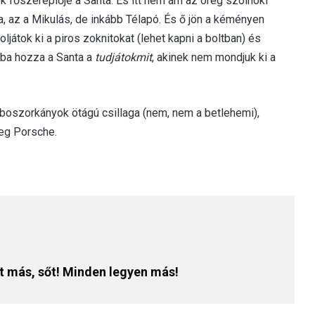
 főszereplője a Santa. És itt nem ám az öreg szolnoki
a, az a Mikulás, de inkább Télapó. És ő jön a kéményen
átok ki a piros zoknitokat (lehet kapni a boltban) és
bba hozza a Santa a
tudjátokmit
, akinek nem mondjuk ki a
 boszorkányok ötágú csillaga (nem, nem a betlehemi),
leg Porsche.
 más, sőt! Minden legyen más!