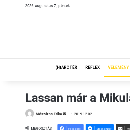
2026. augusztus 7., péntek
(H)ARCTÉR
REFLEX
VÉLEMÉNY
Lassan már a Mikul
Mészáros Erika
S
2019.12.02.
e
n
MEGOSZTÁS:
Facebook
Messenger
Me