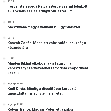
11:11
Törvénytelenség? Rétvári Bence szerint lebukott
a Szociális és Családügyi Minisztérium
10:14
Moszkvába megy a vatikáni külügyminiszter
09:12
Kaszab Zoltán: Most lett volna valódi szükség a
közmédiára
07:07
Minden Bibliát elkoboznak a határon, a
keresztény szervezeteket terrorista csoportként
kezelik!
tegnap, 19:09
Kedl Olívia: Mindig a dicsőítésen keresztül
tapasztaltam meg Isten jelenlétét
tegnap, 18:07
Rétvári Bence: Magyar Péter lett a paksi