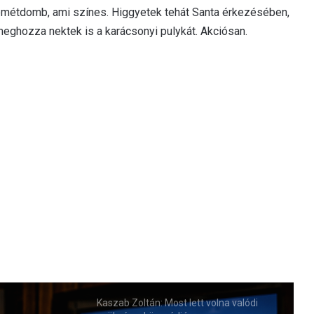
zemétdomb, ami színes. Higgyetek tehát Santa érkezésében,
meghozza nektek is a karácsonyi pulykát. Akciósan.
Kaszab Zoltán: Most lett volna valódi