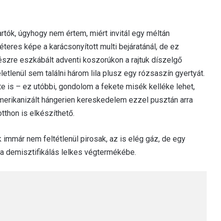
tók, úgyhogy nem értem, miért invitál egy méltán
teres képe a karácsonyított multi bejáratánál, de ez
készre eszkábált adventi koszorúkon a rajtuk díszelgő
tlenül sem találni három lila plusz egy rózsaszín gyertyát.
te is – ez utóbbi, gondolom a fekete misék kelléke lehet,
amerikanizált hángerien kereskedelem ezzel pusztán arra
otthon is elkészíthető.
mmár nem feltétlenül pirosak, az is elég gáz, de egy
is a demisztifikálás lelkes végtermékébe.