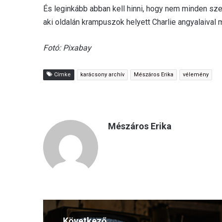
És leginkább abban kell hinni, hogy nem minden s
aki oldalán krampuszok helyett Charlie angyalaival 
Fotó: Pixabay
Címke
karácsony archív
Mészáros Erika
vélemény
Mészáros Erika
Következő