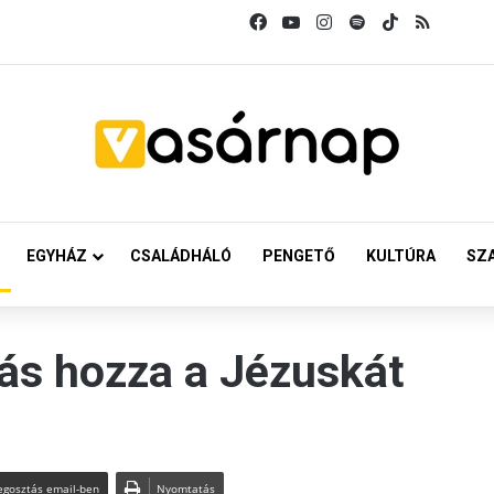
Facebook
YouTube
Instagram
Spotify
TikTok
RSS
EGYHÁZ
CSALÁDHÁLÓ
PENGETŐ
KULTÚRA
SZ
ás hozza a Jézuskát
gosztás email-ben
Nyomtatás