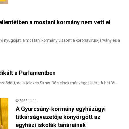
ellentétben a mostani kormány nem vett el
i nyugdíjat, a mostani kormány viszont a koronavírus-járvány és a
ikált a Parlamentben
ődött, de a telexes Simor Dánielnek már véget is ért. A hétfői…
2022.11.11.
A Gyurcsány-kormány egyházügyi
titkárságvezetője könyörgött az
egyházi iskolák tanárainak