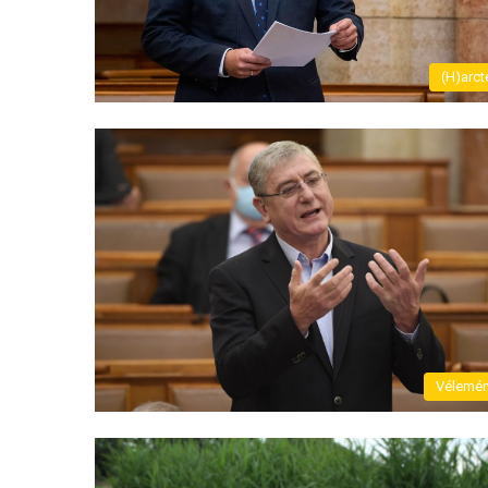
(H)arct
Vélemé