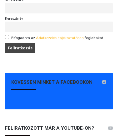
Vezetéknév
Keresztnév
Elfogadom az
Adatkezelési tájékoztatóban
foglaltakat.
KÖVESSEN MINKET A FACEBOOKON
FELIRATKOZOTT MÁR A YOUTUBE-ON?