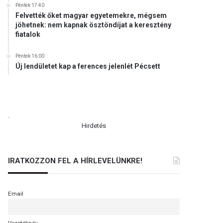
Péntek 17:40
Felvették őket magyar egyetemekre, mégsem
jöhetnek: nem kapnak ösztöndíjat a keresztény
fiatalok
Péntek 16:00
Új lendületet kap a ferences jelenlét Pécsett
.
Hirdetés
IRATKOZZON FEL A HÍRLEVELÜNKRE!
Email