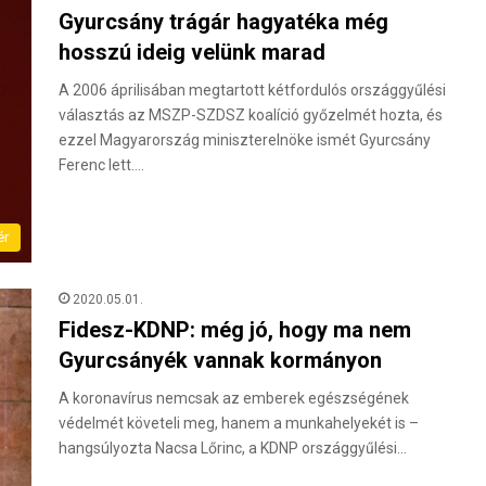
Gyurcsány trágár hagyatéka még
hosszú ideig velünk marad
A 2006 áprilisában megtartott kétfordulós országgyűlési
választás az MSZP-SZDSZ koalíció győzelmét hozta, és
ezzel Magyarország miniszterelnöke ismét Gyurcsány
Ferenc lett.…
ér
2020.05.01.
Fidesz-KDNP: még jó, hogy ma nem
Gyurcsányék vannak kormányon
A koronavírus nemcsak az emberek egészségének
védelmét követeli meg, hanem a munkahelyekét is –
hangsúlyozta Nacsa Lőrinc, a KDNP országgyűlési…