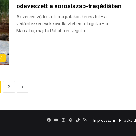
odaveszett a vörösiszap-tragédiában
A szennyeződés a Torna patakon keresztül – a
védőintézkedések következtében felhígulva – a
Marcalba, majd a Rábába és végül a…
dő
2
»
Facebook
YouTube
Instagram
Spotify
TikTok
RSS
Impresszum
Hírbekül