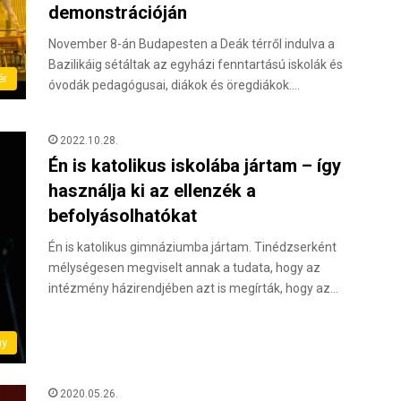
demonstrációján
November 8-án Budapesten a Deák térről indulva a
Bazilikáig sétáltak az egyházi fenntartású iskolák és
ér
óvodák pedagógusai, diákok és öregdiákok.…
2022.10.28.
Én is katolikus iskolába jártam – így
használja ki az ellenzék a
befolyásolhatókat
Én is katolikus gimnáziumba jártam. Tinédzserként
mélységesen megviselt annak a tudata, hogy az
intézmény házirendjében azt is megírták, hogy az…
ny
2020.05.26.