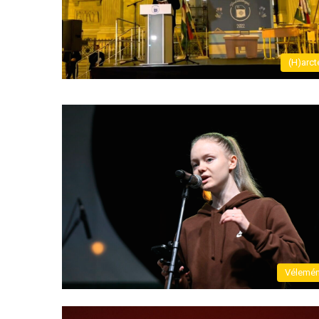
(H)arct
Vélemé