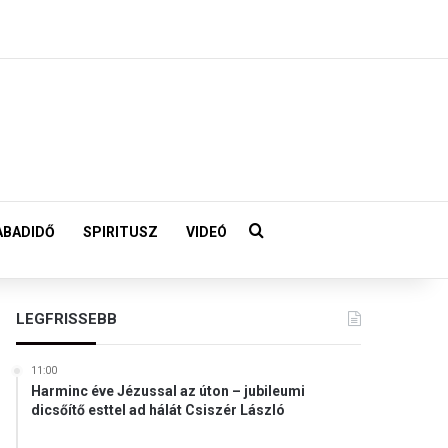
Keresés:
ABADIDŐ
SPIRITUSZ
VIDEÓ
LEGFRISSEBB
11:00
Harminc éve Jézussal az úton – jubileumi
dicsőítő esttel ad hálát Csiszér László