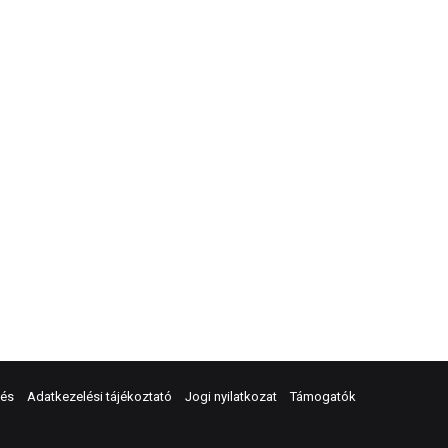
dés
Adatkezelési tájékoztató
Jogi nyilatkozat
Támogatók