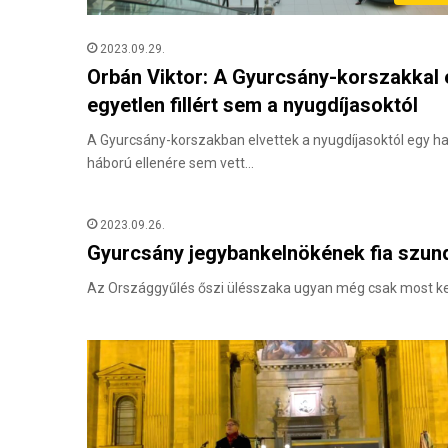
2023.09.29.
Orbán Viktor: A Gyurcsány-korszakkal 
egyetlen fillért sem a nyugdíjasoktól
A Gyurcsány-korszakban elvettek a nyugdíjasoktól egy hav
háború ellenére sem vett…
2023.09.26.
Gyurcsány jegybankelnökének fia szund
Az Országgyűlés őszi ülésszaka ugyan még csak most kezd