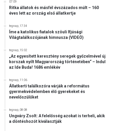
07:09
Ritka állatok és másfél évszázados múlt – 160
éves lett az ország első állatkertje
tegnap, 17:34
Íme a katolikus fiatalok szöuli Ifjúsági
Világtalálkozójának himnusza (VIDEÓ)
tegnap, 15:02
„Az egyesített keresztény seregek győzelmével új
korszak nyílt Magyarország történetében“ – Indul
az Ide Buda! 1686 emlékév
tegnap, 11:06
Állatkerti találkozóra várják a református
gyermekvédelemben élő gyerekeket és
nevelőszülőket
tegnap, 08:08
Ungváry Zsolt: A felelősség azokat is terheli, akik
a döntéshozót kiválasztják