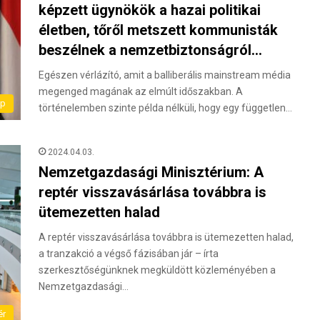
képzett ügynökök a hazai politikai
életben, tőről metszett kommunisták
beszélnek a nemzetbiztonságról…
Egészen vérlázító, amit a balliberális mainstream média
megenged magának az elmúlt időszakban. A
ap
történelemben szinte példa nélküli, hogy egy független…
2024.04.03.
Nemzetgazdasági Minisztérium: A
reptér visszavásárlása továbbra is
ütemezetten halad
A reptér visszavásárlása továbbra is ütemezetten halad,
a tranzakció a végső fázisában jár – írta
szerkesztőségünknek megküldött közleményében a
Nemzetgazdasági…
ér