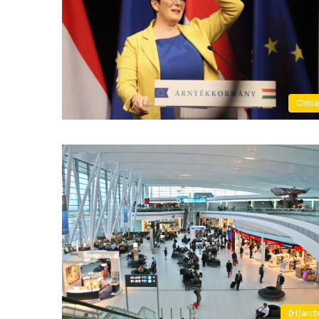
Címl
(H)arct