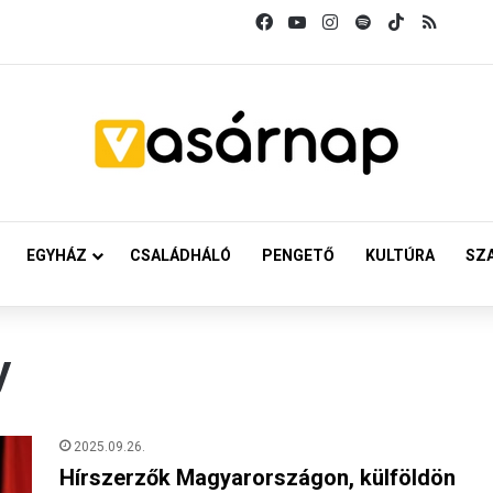
Facebook
YouTube
Instagram
Spotify
TikTok
RSS
EGYHÁZ
CSALÁDHÁLÓ
PENGETŐ
KULTÚRA
SZ
y
2025.09.26.
Hírszerzők Magyarországon, külföldön