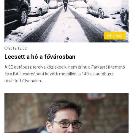
(H)arctér
2019.12.02.
Leesett a hó a fővárosban
A 8E autóbusz terelve közlekedik, nem érinti a Farkasréti temető
és a BAH-csomópont közötti megállóit, a 140-es autóbusz
rövidített útvonalon…