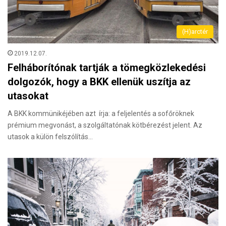
(H)arctér
2019.12.07.
Felháborítónak tartják a tömegközlekedési
dolgozók, hogy a BKK ellenük uszítja az
utasokat
A BKK kommünikéjében azt írja: a feljelentés a sofőröknek
prémium megvonást, a szolgáltatónak kötbérezést jelent. Az
utasok a külön felszólítás…