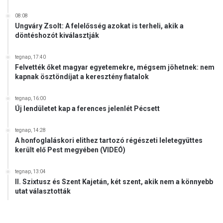
08:08
Ungváry Zsolt: A felelősség azokat is terheli, akik a
döntéshozót kiválasztják
tegnap, 17:40
Felvették őket magyar egyetemekre, mégsem jöhetnek: nem
kapnak ösztöndíjat a keresztény fiatalok
tegnap, 16:00
Új lendületet kap a ferences jelenlét Pécsett
tegnap, 14:28
A honfoglaláskori elithez tartozó régészeti leletegyüttes
került elő Pest megyében (VIDEÓ)
tegnap, 13:04
II. Szixtusz és Szent Kajetán, két szent, akik nem a könnyebb
utat választották