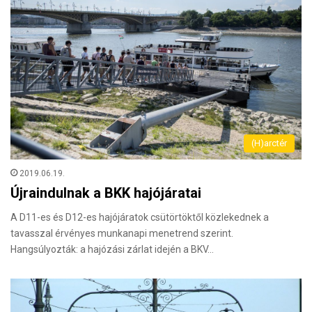
(H)arctér
2019.06.19.
Újraindulnak a BKK hajójáratai
A D11-es és D12-es hajójáratok csütörtöktől közlekednek a
tavasszal érvényes munkanapi menetrend szerint.
Hangsúlyozták: a hajózási zárlat idején a BKV…