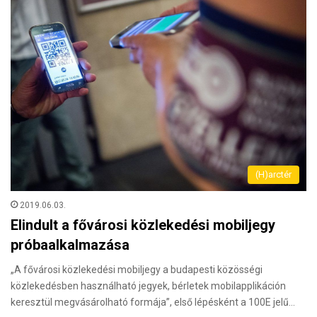
(H)arctér
2019.06.03.
Elindult a fővárosi közlekedési mobiljegy
próbaalkalmazása
„A fővárosi közlekedési mobiljegy a budapesti közösségi
közlekedésben használható jegyek, bérletek mobilapplikáción
keresztül megvásárolható formája”, első lépésként a 100E jelű…