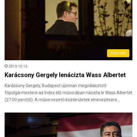
(H)arctér
2019.10.16.
Karácsony Gergely lenácizta Wass Albertet
Karácsony Gergely, Budapest újonnan megválasztott
főpolgármestere az Index élő műsorában nácizta le Wass Albertet
(27:00 perctől). A műsorvezető közterületek elnevezésére…