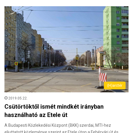
(H)arctér
2019.05.22.
Csütörtöktől ismét mindkét irányban
használható az Etele út
A Budapesti Közlekedési Központ (BKK) szerdai, MTI-hez
eljuttatott közleménye szerint az Etele úton a Fehérvári út és