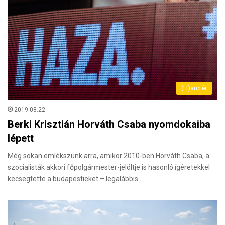
(H)arctér
2019.08.22.
Berki Krisztián Horváth Csaba nyomdokaiba
lépett
Még sokan emlékszünk arra, amikor 2010-ben Horváth Csaba, a
szocialisták akkori főpolgármester-jelöltje is hasonló ígéretekkel
kecsegtette a budapestieket – legalábbis…