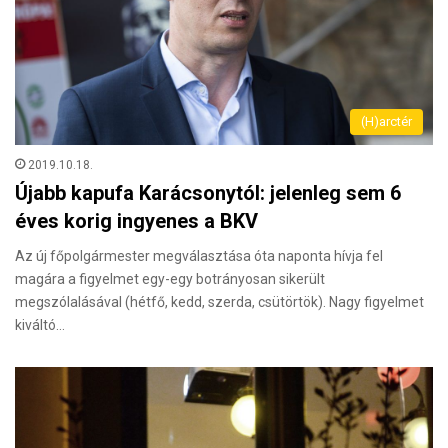
(H)arctér
2019.10.18.
Újabb kapufa Karácsonytól: jelenleg sem 6
éves korig ingyenes a BKV
Az új főpolgármester megválasztása óta naponta hívja fel
magára a figyelmet egy-egy botrányosan sikerült
megszólalásával (hétfő, kedd, szerda, csütörtök). Nagy figyelmet
kiváltó…