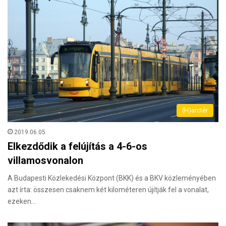
(H)arctér
2019.06.05.
Elkezdődik a felújítás a 4-6-os
villamosvonalon
A Budapesti Közlekedési Központ (BKK) és a BKV közleményében
azt írta: összesen csaknem két kilométeren újítják fel a vonalat,
ezeken…