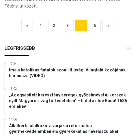
Tétényi út között…
«
1
2
3
4
5
»
LEGFRISSEBB
17:34
Íme a katolikus fiatalok szöuli Ifjúsági Világtalálkozójának
himnusza (VIDEÓ)
15:02
„Az egyesített keresztény seregek győzelmével új korszak
nyílt Magyarország történetében“ – Indul az Ide Buda! 1686
emlékév
11:06
Állatkerti találkozóra várják a református
gyermekvédelemben élő gyerekeket és nevelőszülőket