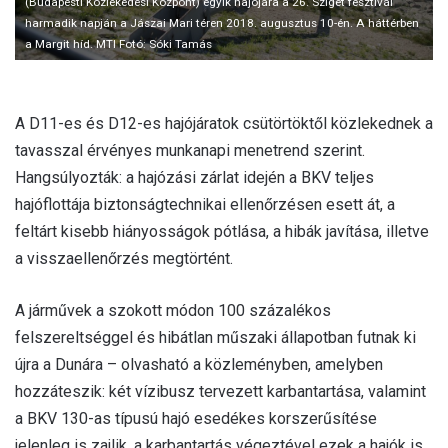
(Budapesti Közlekedési Központ) egyik hajójára a 26. Sziget fesztivál
harmadik napján a Jászai Mari téren 2018. augusztus 10-én. A háttérben
a Margit híd. MTI Fotó: Sóki Tamás
A D11-es és D12-es hajójáratok csütörtöktől közlekednek a
tavasszal érvényes munkanapi menetrend szerint.
Hangsúlyozták: a hajózási zárlat idején a BKV teljes
hajóflottája biztonságtechnikai ellenőrzésen esett át, a
feltárt kisebb hiányosságok pótlása, a hibák javítása, illetve
a visszaellenőrzés megtörtént.
A járművek a szokott módon 100 százalékos
felszereltséggel és hibátlan műszaki állapotban futnak ki
újra a Dunára – olvasható a közleményben, amelyben
hozzáteszik: két vízibusz tervezett karbantartása, valamint
a BKV 130-as típusú hajó esedékes korszerűsítése
jelenleg is zajlik, a karbantartás végeztével ezek a hajók is