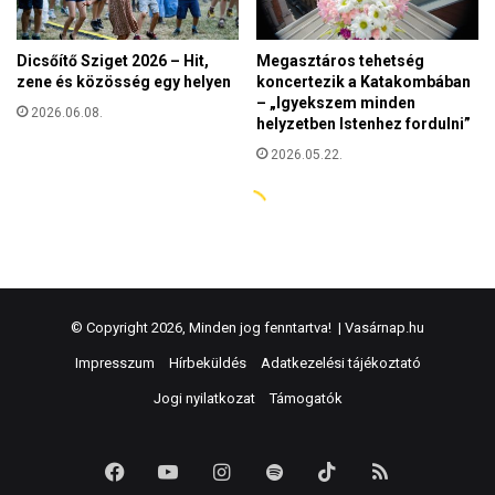
© Copyright 2026, Minden jog fenntartva! |
Vasárnap.hu
Impresszum
Hírbeküldés
Adatkezelési tájékoztató
Jogi nyilatkozat
Támogatók
Facebook
YouTube
Instagram
Spotify
TikTok
RSS