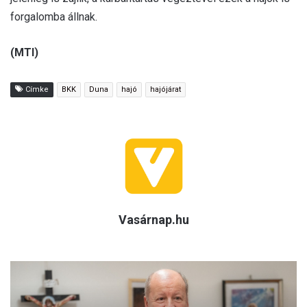
forgalomba állnak.
(MTI)
Címke
BKK
Duna
hajó
hajójárat
Vasárnap.hu