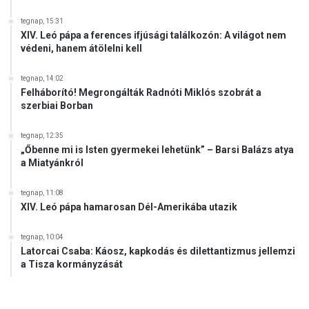
g
e
tegnap, 15:31
t
XIV. Leó pápa a ferences ifjúsági találkozón: A világot nem
védeni, hanem átölelni kell
tegnap, 14:02
Felháborító! Megrongálták Radnóti Miklós szobrát a
szerbiai Borban
tegnap, 12:35
„Őbenne mi is Isten gyermekei lehetünk” – Barsi Balázs atya
a Miatyánkról
tegnap, 11:08
XIV. Leó pápa hamarosan Dél-Amerikába utazik
tegnap, 10:04
Latorcai Csaba: Káosz, kapkodás és dilettantizmus jellemzi
a Tisza kormányzását