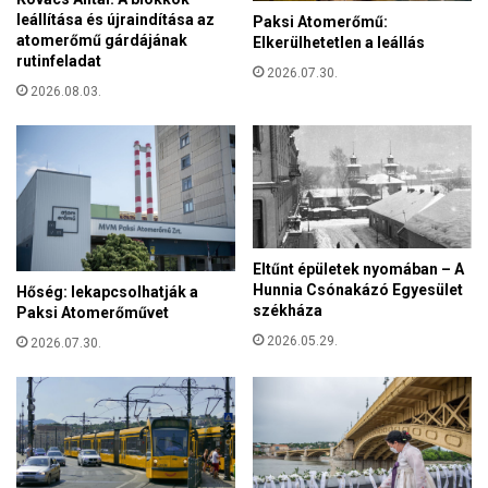
leállítása és újraindítása az
Paksi Atomerőmű:
g
atomerőmű gárdájának
Elkerülhetetlen a leállás
o
rutinfeladat
n
2026.07.30.
k
2026.08.03.
í
v
ü
l
e
g
y
Eltűnt épületek nyomában – A
n
Hunnia Csónakázó Egyesület
Hőség: lekapcsolhatják a
y
székháza
Paksi Atomerőművet
u
2026.05.29.
g
2026.07.30.
a
t
i
o
r
s