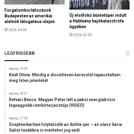
z
Forgalomkorlátozások
á
Új elsőfokú büntetőper indult
Budapesten az amerikai
g
a Hableány hajókatasztrófa
alelnök látogatása idején
s
ügyében
e
2026.04.06.
2026.02.05.
m
n
y
LEGFRISSEBB
ú
j
t
tegnap, 19:09
o
Kedl Olívia: Mindig a dicsőítésen keresztül tapasztaltam
t
meg Isten jelenlétét
t
s
tegnap, 18:07
e
Rétvári Bence: Magyar Péter lett a paksi energiakrízis
g
legnagyobb rémhírterjesztője (VIDEÓ)
í
t
tegnap, 17:00
s
Szeptemberben folytatódik az Antifa-per – az olasz Ilaria
é
Salist továbbra is mentelmi jog védi