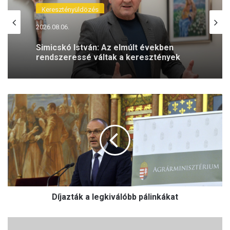
Keresztényüldözés
2026.08.06.
Simicskó István: Az elmúlt években
rendszeressé váltak a keresztények
elleni agresszív megnyilvánulások
D
í
j
a
z
t
á
k
a
Díjazták a legkiválóbb pálinkákat
l
e
g
B
k