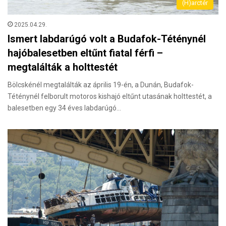
(H)arctér
2025.04.29.
Ismert labdarúgó volt a Budafok-Téténynél
hajóbalesetben eltűnt fiatal férfi –
megtalálták a holttestét
Bölcskénél megtalálták az április 19-én, a Dunán, Budafok-
Téténynél felborult motoros kishajó eltűnt utasának holttestét, a
balesetben egy 34 éves labdarúgó…