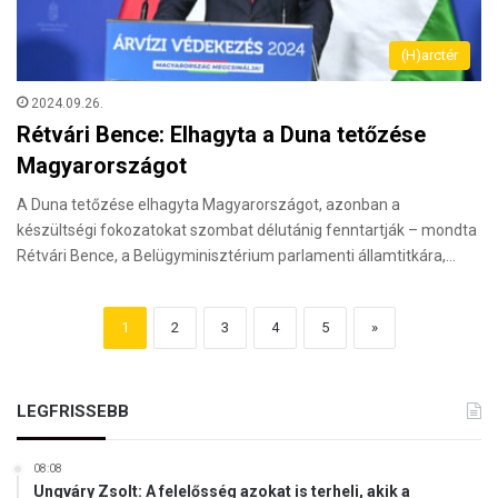
(H)arctér
2024.09.26.
Rétvári Bence: Elhagyta a Duna tetőzése
Magyarországot
A Duna tetőzése elhagyta Magyarországot, azonban a
készültségi fokozatokat szombat délutánig fenntartják – mondta
Rétvári Bence, a Belügyminisztérium parlamenti államtitkára,…
1
2
3
4
5
»
LEGFRISSEBB
08:08
Ungváry Zsolt: A felelősség azokat is terheli, akik a