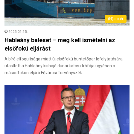
(H)arctér
2025.01.15.
Hableány baleset – meg kell ismételni az
elsőfokú eljárást
A bíró elfogultsága miatt új elsőfokú büntetőper lefolytatására
utasított a Hableány kishajó dunai katasztrófája ügyében a
másodfokon eljáró Fővárosi Törvényszék…