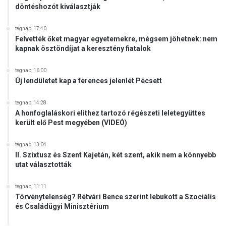
döntéshozót kiválasztják
tegnap, 17:40
Felvették őket magyar egyetemekre, mégsem jöhetnek: nem
kapnak ösztöndíjat a keresztény fiatalok
tegnap, 16:00
Új lendületet kap a ferences jelenlét Pécsett
tegnap, 14:28
A honfoglaláskori elithez tartozó régészeti leletegyüttes
került elő Pest megyében (VIDEÓ)
tegnap, 13:04
II. Szixtusz és Szent Kajetán, két szent, akik nem a könnyebb
utat választották
tegnap, 11:11
Törvénytelenség? Rétvári Bence szerint lebukott a Szociális
és Családügyi Minisztérium