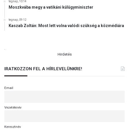
tegnap, 10:14
Moszkvába megy a vatikáni külügyminiszter
tegnap, 09:12
Kaszab Zoltán: Most lett volna valódi szükség a közmédiára
.
Hirdetés
IRATKOZZON FEL A HÍRLEVELÜNKRE!
Email
Vezetéknév
Keresztnév