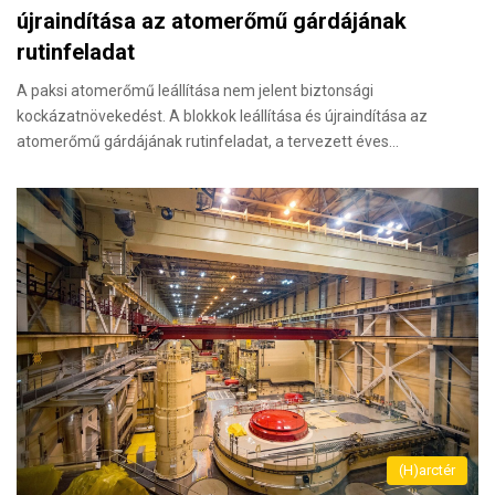
újraindítása az atomerőmű gárdájának
rutinfeladat
A paksi atomerőmű leállítása nem jelent biztonsági
kockázatnövekedést. A blokkok leállítása és újraindítása az
atomerőmű gárdájának rutinfeladat, a tervezett éves…
(H)arctér