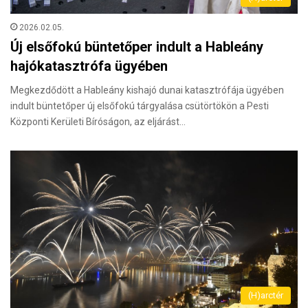
2026.02.05.
Új elsőfokú büntetőper indult a Hableány
hajókatasztrófa ügyében
Megkezdődött a Hableány kishajó dunai katasztrófája ügyében
indult büntetőper új elsőfokú tárgyalása csütörtökön a Pesti
Központi Kerületi Bíróságon, az eljárást…
(H)arctér