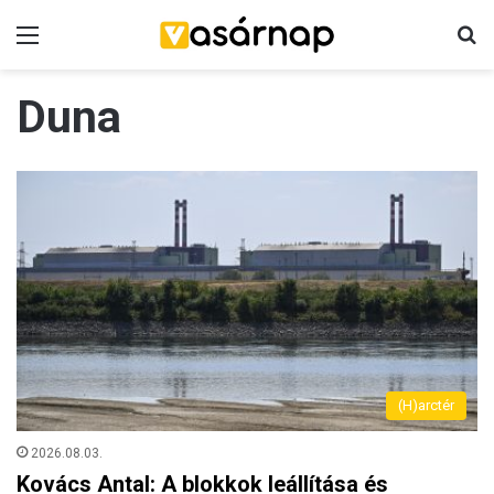
Menü
K
Duna
(H)arctér
2026.08.03.
Kovács Antal: A blokkok leállítása és