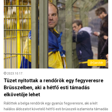
(H)arctér
2023.10.17.
Tüzet nyitottak a rendőrök egy fegyveresre
Brüsszelben, aki a hétfő esti támadás
elkövetője lehet
Rálőttek a belga rendőrök egy gyanús fegyveresre, aki a két
halálos áldozatot követelő hétfő esti brüsszeli iszlamista támadás