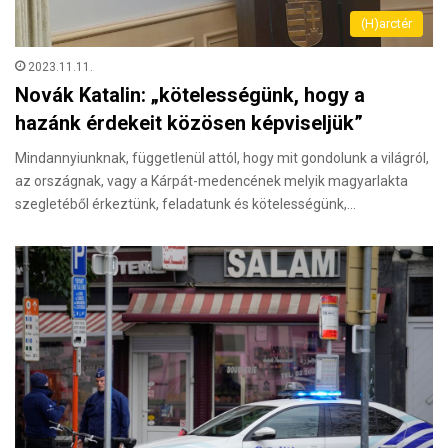
(H)arctér
2023.11.11.
Novák Katalin: „kötelességünk, hogy a
hazánk érdekeit közösen képviseljük”
Mindannyiunknak, függetlenül attól, hogy mit gondolunk a világról,
az országnak, vagy a Kárpát-medencének melyik magyarlakta
szegletéből érkeztünk, feladatunk és kötelességünk,…