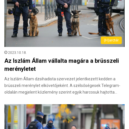
(H)arctér
2023.10.18.
Az Iszlám Állam vállalta magára a brüsszeli
merényletet
Az Iszlám Állam dzsihadista szervezet jelentkezett kedden a
brüsszeli merénylet elkövetőjeként. A szélsőségesek Telegram-
oldalán megjelent közlemény szerint egyik harcosuk hajtotta…