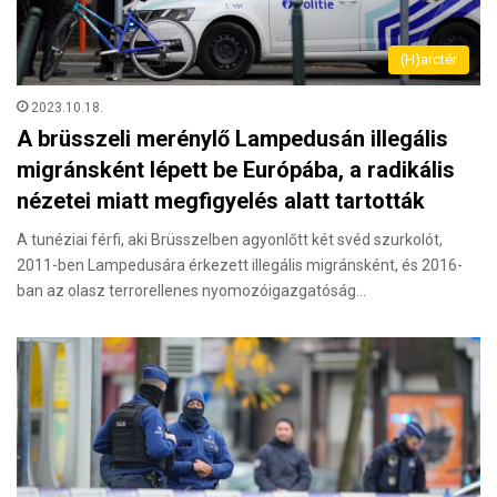
(H)arctér
2023.10.18.
A brüsszeli merénylő Lampedusán illegális
migránsként lépett be Európába, a radikális
nézetei miatt megfigyelés alatt tartották
A tunéziai férfi, aki Brüsszelben agyonlőtt két svéd szurkolót,
2011-ben Lampedusára érkezett illegális migránsként, és 2016-
ban az olasz terrorellenes nyomozóigazgatóság…