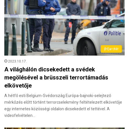
(H)arctér
2023.10.17.
A világhálón dicsekedett a svédek
megölésével a brüsszeli terrortámadás
elkövetője
A hétfő esti Belgium-Svédország Európa-bajnoki-selejtező
mérkőzés előtt történt terrorcselekmény feltételezett elkövetője
egy internetes közösségi oldalon dicsekedett el tettével. A
videofelvételen…