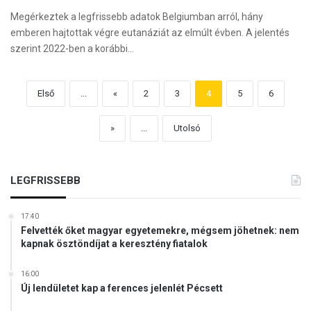
Megérkeztek a legfrissebb adatok Belgiumban arról, hány
emberen hajtottak végre eutanáziát az elmúlt évben. A jelentés
szerint 2022-ben a korábbi…
Első
...
«
2
3
4
5
6
»
...
Utolsó
LEGFRISSEBB
17:40
Felvették őket magyar egyetemekre, mégsem jöhetnek: nem
kapnak ösztöndíjat a keresztény fiatalok
16:00
Új lendületet kap a ferences jelenlét Pécsett