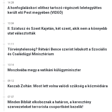
14:28
A honfoglaláskori elithez tartozó régészeti leletegyüttes
került elő Pest megyében (VIDEÓ)
13:04
II. Szixtusz és Szent Kajetán, két szent, akik nem a könnyebb
utat választották
11:11
Törvénytelenség? Rétvári Bence szerint lebukott a Szociális
és Családügyi Minisztérium
10:14
Moszkvába megy a vatikáni külügyminiszter
09:12
Kaszab Zoltán: Most lett volna valódi szükség a közmédiára
07:07
Minden Bibliát elkoboznak a határon, a keresztény
szervezeteket terrorista csoportként kezelik!