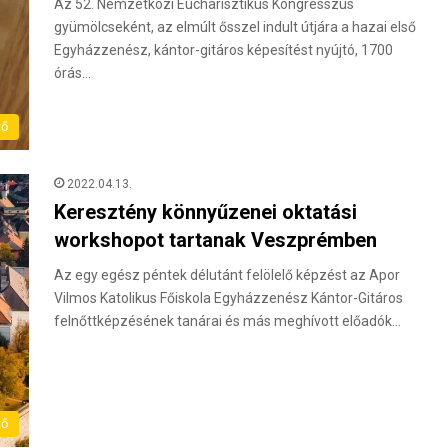
Az 52. Nemzetközi Eucharisztikus Kongresszus
gyümölcseként, az elmúlt ősszel indult útjára a hazai első
Egyházzenész, kántor-gitáros képesítést nyújtó, 1700
órás…
tő
2022.04.13.
Keresztény könnyűzenei oktatási
workshopot tartanak Veszprémben
Az egy egész péntek délutánt felölelő képzést az Apor
Vilmos Katolikus Főiskola Egyházzenész Kántor-Gitáros
felnőttképzésének tanárai és más meghívott előadók…
tő