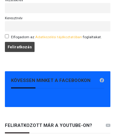
Vezetéknév
Keresztnév
Elfogadom az
Adatkezelési tájékoztatóban
foglaltakat.
KÖVESSEN MINKET A FACEBOOKON
FELIRATKOZOTT MÁR A YOUTUBE-ON?