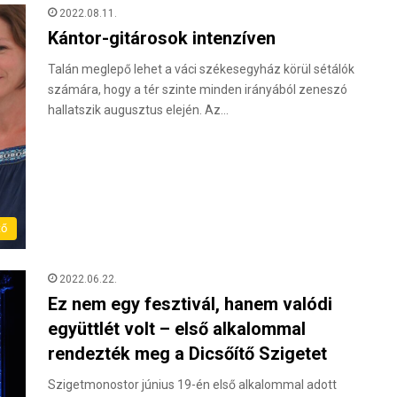
2022.08.11.
Kántor-gitárosok intenzíven
Talán meglepő lehet a váci székesegyház körül sétálók
számára, hogy a tér szinte minden irányából zeneszó
hallatszik augusztus elején. Az…
tő
2022.06.22.
Ez nem egy fesztivál, hanem valódi
együttlét volt – első alkalommal
rendezték meg a Dicsőítő Szigetet
Szigetmonostor június 19-én első alkalommal adott