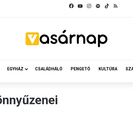
Facebook
YouTube
Instagram
Spotify
TikTok
RSS
EGYHÁZ
CSALÁDHÁLÓ
PENGETŐ
KULTÚRA
SZ
önnyűzenei