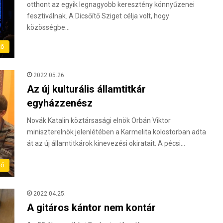
otthont az egyik legnagyobb keresztény könnyűzenei
fesztiválnak. A Dicsőítő Sziget célja volt, hogy
közösségbe…
tő
2022.05.26.
Az új kulturális államtitkár
egyházzenész
Novák Katalin köztársasági elnök Orbán Viktor
miniszterelnök jelenlétében a Karmelita kolostorban adta
át az új államtitkárok kinevezési okiratait. A pécsi…
tő
2022.04.25.
A gitáros kántor nem kontár