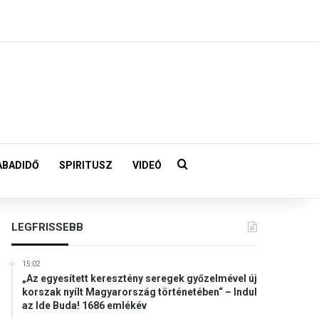
Keresés:
ABADIDŐ
SPIRITUSZ
VIDEÓ
LEGFRISSEBB
15:02
„Az egyesített keresztény seregek győzelmével új
korszak nyílt Magyarország történetében“ – Indul
az Ide Buda! 1686 emlékév