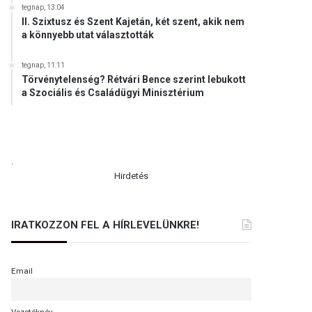
tegnap, 13:04
II. Szixtusz és Szent Kajetán, két szent, akik nem
a könnyebb utat választották
tegnap, 11:11
Törvénytelenség? Rétvári Bence szerint lebukott
a Szociális és Családügyi Minisztérium
.
Hirdetés
IRATKOZZON FEL A HÍRLEVELÜNKRE!
Email