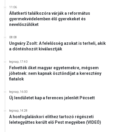
11:06
Állatkerti találkozóra várják a református
gyermekvédelemben élő gyerekeket és
nevelőszülőket
08:08
Ungváry Zsolt: A felelősség azokat is terheli, akik
a döntéshozót kiválasztják
tegnap, 17:40
Felvették őket magyar egyetemekre, mégsem
jöhetnek: nem kapnak ösztöndíjat a keresztény
fiatalok
tegnap, 16:00
Új lendületet kap a ferences jelenlét Pécsett
tegnap, 14:28
A honfoglaláskori elithez tartozó régészeti
leletegyüttes került elő Pest megyében (VIDEÓ)