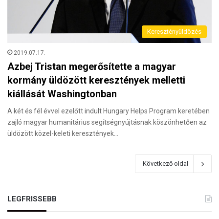
Keresztényüldözés
2019.07.17.
Azbej Tristan megerősítette a magyar
kormány üldözött keresztények melletti
kiállását Washingtonban
A két és fél évvel ezelőtt indult Hungary Helps Program keretében
zajló magyar humanitárius segítségnyújtásnak köszönhetően az
üldözött közel-keleti keresztények…
Következő oldal
LEGFRISSEBB