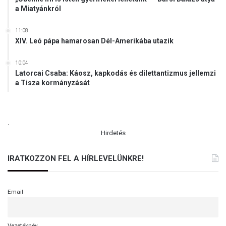
a Miatyánkról
11:08
XIV. Leó pápa hamarosan Dél-Amerikába utazik
10:04
Latorcai Csaba: Káosz, kapkodás és dilettantizmus jellemzi
a Tisza kormányzását
.
Hirdetés
IRATKOZZON FEL A HÍRLEVELÜNKRE!
Email
Vezetéknév