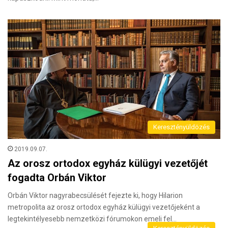
Keresztényüldözés
2019.09.07.
Az orosz ortodox egyház külügyi vezetőjét
fogadta Orbán Viktor
Orbán Viktor nagyrabecsülését fejezte ki, hogy Hilarion
metropolita az orosz ortodox egyház külügyi vezetőjeként a
legtekintélyesebb nemzetközi fórumokon emeli fel…