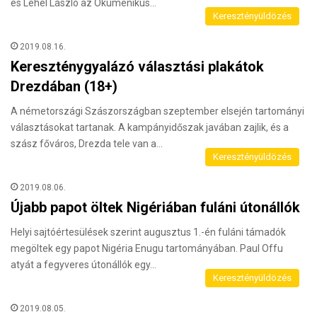
és Lehel László az Ökumenikus…
Keresztényüldözés
2019.08.16.
Kereszténygyalázó választási plakátok
Drezdában (18+)
A németországi Szászországban szeptember elsején tartományi
választásokat tartanak. A kampányidőszak javában zajlik, és a
szász főváros, Drezda tele van a…
Keresztényüldözés
2019.08.06.
Újabb papot öltek Nigériában fuláni útonállók
Helyi sajtóértesülések szerint augusztus 1.-én fuláni támadók
megöltek egy papot Nigéria Enugu tartományában. Paul Offu
atyát a fegyveres útonállók egy…
Keresztényüldözés
2019.08.05.