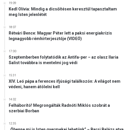
19:09
Kedl Olívia: Mindig a dicsőítésen keresztül tapasztaltam
meg Isten jelenlétét
18:07
Rétvári Bence: Magyar Péter lett a paksi energiakrízis
legnagyobb rémhírterjesztője (VIDEÓ)
17:00
Szeptemberben folytatódik az Antifa-per – az olasz Ilaria
Salist továbbra is mentelmi jog védi
15:31
XIV. Leó pápa a ferences ifjúsági találkozón: A világot nem
védeni, hanem átölelni kell
14:02
Felháborító! Megrongálták Radnóti Miklós szobrát a
szerbiai Borban
12:35
„Őbenne mi is Isten gyermekei lehetünk” – Barsi Balázs atya