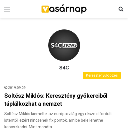
Menü
K
S4C
Keresztényüldözés
2019.09.09.
Soltész Miklós: Keresztény gyökereiből
táplálkozhat a nemzet
Soltész Miklós kiemelte: az európai világ egy része elfordult
Istentől, ezért nincsenek fix pontok, amibe bele lehetne
kapaszkodni. Mint mondta,…