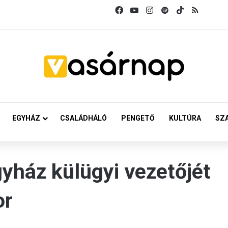
Facebook
YouTube
Instagram
Spotify
TikTok
RSS
EGYHÁZ
CSALÁDHÁLÓ
PENGETŐ
KULTÚRA
SZ
yház külügyi vezetőjét
or