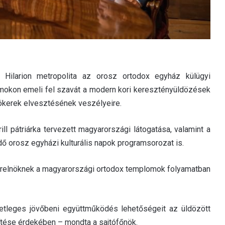
y Hilarion metropolita az orosz ortodox egyház külügyi
mokon emeli fel szavát a modern kori keresztényüldözések
ökerek elvesztésének veszélyeire.
ill pátriárka tervezett magyarországi látogatása, valamint a
rosz egyházi kulturális napok programsorozat is.
terelnöknek a magyarországi ortodox templomok folyamatban
tleges jövőbeni együttműködés lehetőségeit az üldözött
se érdekében – mondta a sajtófőnök.