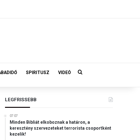
Keresés:
ABADIDŐ
SPIRITUSZ
VIDEÓ
LEGFRISSEBB
07:07
Minden Bibliát elkoboznak a határon, a
keresztény szervezeteket terrorista csoportként
kezelik!