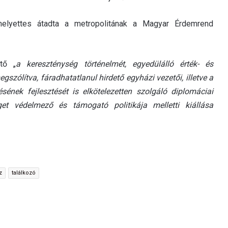
-helyettes átadta a metropolitának a Magyar Érdemrend
tő „
a kereszténység történelmét, egyedülálló érték- és
gszólítva, fáradhatatlanul hirdető egyházi vezetői, illetve a
nek fejlesztését is elkötelezetten szolgáló diplomáciai
et védelmező és támogató politikája melletti kiállása
z
találkozó