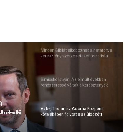
Minden Bibliát elkoboznak a határon, a
keresztény szervezeteket terrorista
csoportként kezelik!
Simicskó István: Az elmúlt években
rendszeressé váltak a keresztények
elleni agresszív megnyilvánulások
a
lytatja
Azbej Tristan az Axioma Központ
kötelékében folytatja az üldözött
eket
keresztényeket segítő szolgálatát