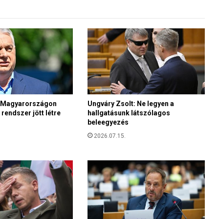
á
b
a
n
k
i
s
z
a
b
: Magyarországon
Ungváry Zsolt: Ne legyen a
a
rendszer jött létre
hallgatásunk látszólagos
d
beleegyezés
u
l
2026.07.15.
t
f
o
g
s
á
g
á