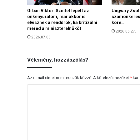
a
Orbán Viktor: Szintet lépett az
Ungváry Zsolt
,
önkényuralom, már akkor is
számonkérés,
n
elvisznek a rendőrök, ha kritizálni
köre…
ő
mered a miniszterelnököt
a
2026.06.27.
2026.07.08.
g
y
e
r
Vélemény, hozzászólás?
m
e
k
Az e-mail címet nem tesszük közzé.
A kötelező mezőket
*
kara
v
H
á
l
o
l
z
a
l
z
á
á
s
s
i