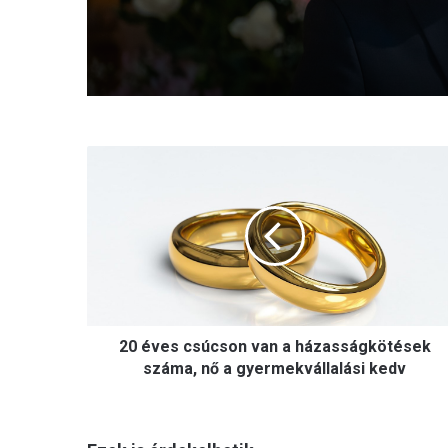
2
0
é
v
e
s
c
s
ú
20 éves csúcson van a házasságkötések
c
s
száma, nő a gyermekvállalási kedv
o
n
v