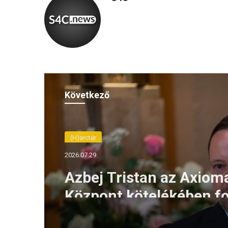
Következő
(H)arctér
2026.07.29.
Azbej Tristan az Axiom
Központ kötelékében fo
az üldözött keresztény
segítő szolgálatát