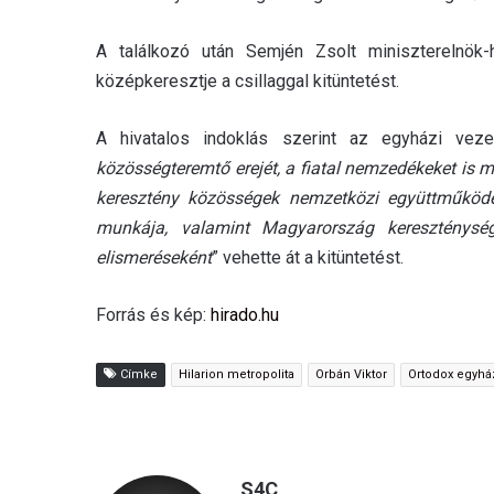
A találkozó után Semjén Zsolt miniszterelnök
középkeresztje a csillaggal kitüntetést.
A hivatalos indoklás szerint az egyházi veze
közösségteremtő erejét, a fiatal nemzedékeket is me
keresztény közösségek nemzetközi együttműködésé
munkája, valamint Magyarország kereszténység
elismeréseként
” vehette át a kitüntetést.
Forrás és kép:
hirado.hu
Címke
Hilarion metropolita
Orbán Viktor
Ortodox egyhá
S4C