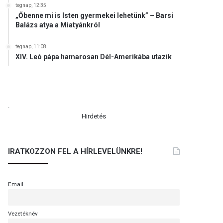
tegnap, 12:35
„Őbenne mi is Isten gyermekei lehetünk” – Barsi
Balázs atya a Miatyánkról
tegnap, 11:08
XIV. Leó pápa hamarosan Dél-Amerikába utazik
.
Hirdetés
IRATKOZZON FEL A HÍRLEVELÜNKRE!
Email
Vezetéknév