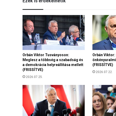
Ezek is érdekelhetik
a
n
a
h
á
z
a
s
s
á
Orbán Viktor Tusványoson:
Orbán Viktor
g
Meglesz a többség a szabadság és
önkényuralmi 
k
a demokrácia helyreállítása mellett
(FRISSÍTVE)
ö
(FRISSÍTVE)
t
2026.07.22.
é
2026.07.25.
s
e
k
s
z
á
m