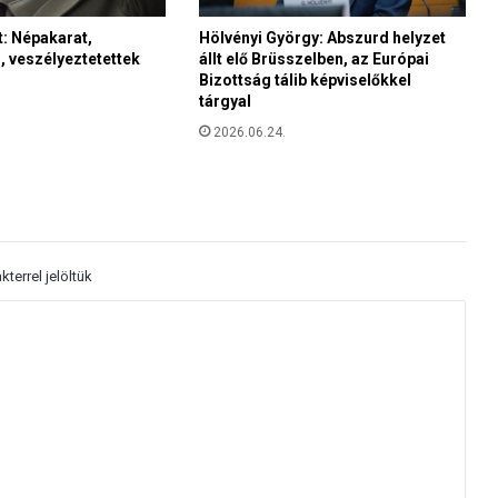
b
: Népakarat,
Hölvényi György: Abszurd helyzet
ó
 veszélyeztetettek
állt elő Brüsszelben, az Európai
l
Bizottság tálib képviselőkkel
e
tárgyal
g
2026.06.24.
y
l
e
l
k
é
s
kterrel jelöltük
z