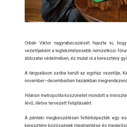
Orbán Viktor nagyrabecsülését fejezte ki, hog
vezetőjeként a legtekintélyesebb nemzetközi fóru
áldozatai védelmében, és mutat rá a keresztény gy
A tárgyaláson szóba került az egyház vezetője, Kir
november–decemberben hazánkban megrendezendő o
Hilarion metropolita köszönetet mondott a minisz
lévő, illetve tervezett felújításáért.
A pénteki megbeszélésen feltérképezték egy ese
keresztény közösségek megmentése és megerősíté