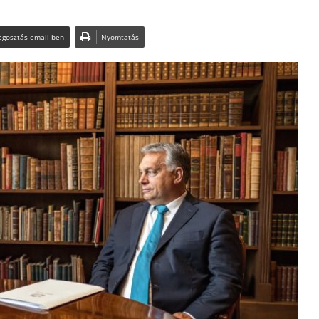
gosztás email-ben
Nyomtatás