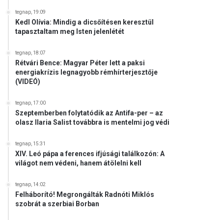
tegnap, 19:09
Kedl Olívia: Mindig a dicsőítésen keresztül
tapasztaltam meg Isten jelenlétét
tegnap, 18:07
Rétvári Bence: Magyar Péter lett a paksi
energiakrízis legnagyobb rémhírterjesztője
(VIDEÓ)
tegnap, 17:00
Szeptemberben folytatódik az Antifa-per – az
olasz Ilaria Salist továbbra is mentelmi jog védi
tegnap, 15:31
XIV. Leó pápa a ferences ifjúsági találkozón: A
világot nem védeni, hanem átölelni kell
tegnap, 14:02
Felháborító! Megrongálták Radnóti Miklós
szobrát a szerbiai Borban