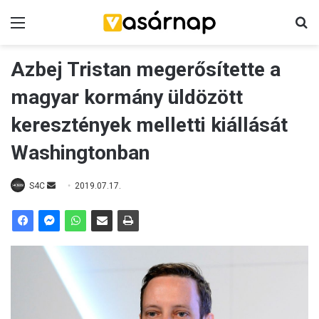
Menü
K
Azbej Tristan megerősítette a
magyar kormány üldözött
keresztények melletti kiállását
Washingtonban
S4C
S
2019.07.17.
e
n
d
a
n
e
m