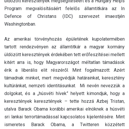
üldözött keresztények megsegítéséért és a Hungary Helps
Program megvalósításáért felelős államtitkára az In
Defence of Christans (IDC) szervezet imaestjén
Washingtonban.
Az amerikai törvényhozás épületének kupolatermében
tartott rendezvényen az államtitkár a magyar kormány
üldözött keresztények érdekében tett erőfeszítései mellett
kitért arra is, hogy Magyarországot méltatlan támadások
érik a liberális elit részéről. Mint fogalmazott: Azért
támadnak minket, mert megvédjük határainkat, keresztény
kultúránkat, nemzeti identitásunkat. Mi nevén nevezzük a
dolgokat, és a „húsvéti hívek” helyett kimondjuk, hogy a
keresztények keresztények – tette hozzá Azbej Tristan,
utalva Barack Obama korábbi amerikai elnöknek a húsvéti
sri lankai terrortámadással kapcsolatos kijelentésére. Mint
ismeretes Barack Obama, a Twitteren közzétett