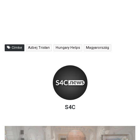
Címke
Azbej Tristan
Hungary Helps
Magyarország
S4C