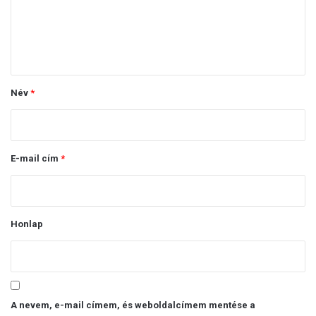
z
á
s
z
ó
Név
*
l
á
s
E-mail cím
*
*
Honlap
A nevem, e-mail címem, és weboldalcímem mentése a