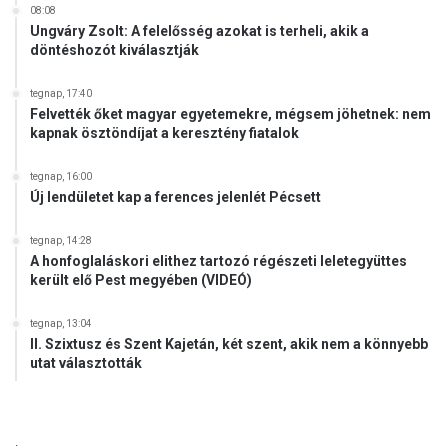
08:08
Ungváry Zsolt: A felelősség azokat is terheli, akik a
döntéshozót kiválasztják
tegnap, 17:40
Felvették őket magyar egyetemekre, mégsem jöhetnek: nem
kapnak ösztöndíjat a keresztény fiatalok
tegnap, 16:00
Új lendületet kap a ferences jelenlét Pécsett
tegnap, 14:28
A honfoglaláskori elithez tartozó régészeti leletegyüttes
került elő Pest megyében (VIDEÓ)
tegnap, 13:04
II. Szixtusz és Szent Kajetán, két szent, akik nem a könnyebb
utat választották
.