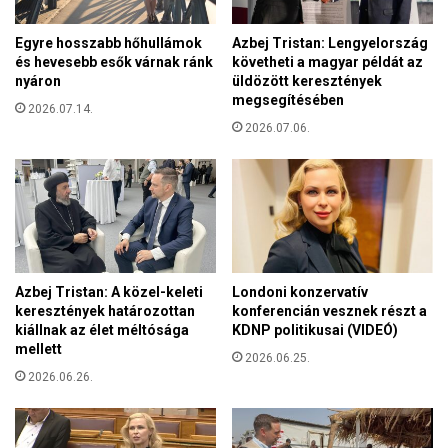
i
e
n
g
Egyre hosszabb hőhullámok
Azbej Tristan: Lengyelország
t
y
és hevesebb esők várnak ránk
követheti a magyar példát az
k
i
nyáron
üldözött keresztények
e
p
megsegítésében
z
2026.07.14.
t
é
2026.07.06.
o
s
m
i
i
f
S
e
í
l
n
ü
a
l
i
Azbej Tristan: A közel-keleti
Londoni konzervatív
e
-
keresztények határozottan
konferencián vesznek részt a
t
f
kiállnak az élet méltósága
KDNP politikusai (VIDEÓ)
é
mellett
é
2026.06.25.
t
l
2026.06.26.
f
s
e
z
j
i
l