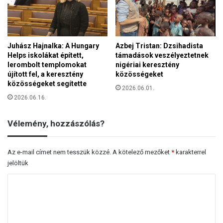
g
e
e
s
t
z
e
t
n
Juhász Hajnalka: A Hungary
Azbej Tristan: Dzsihadista
i
Helps iskolákat épített,
támadások veszélyeztetnek
E
lerombolt templomokat
nigériai keresztény
l
újított fel, a keresztény
közösségeket
o
közösségeket segítette
2026.06.01.
n
2026.06.16.
M
u
Vélemény, hozzászólás?
s
k
ú
Az e-mail címet nem tesszük közzé.
A kötelező mezőket
*
karakterrel
j
jelöltük
c
é
H
g
e
o
z