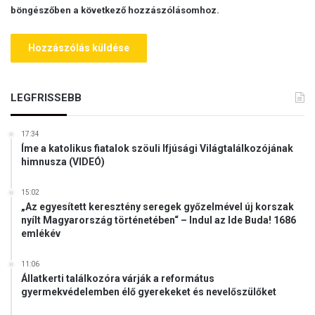
böngészőben a következő hozzászólásomhoz.
LEGFRISSEBB
17:34
Íme a katolikus fiatalok szöuli Ifjúsági Világtalálkozójának
himnusza (VIDEÓ)
15:02
„Az egyesített keresztény seregek győzelmével új korszak
nyílt Magyarország történetében“ – Indul az Ide Buda! 1686
emlékév
11:06
Állatkerti találkozóra várják a református
gyermekvédelemben élő gyerekeket és nevelőszülőket