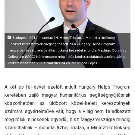
a
i
l
Budapest, 2019. március 24. Azbej Tristan, a Miniszterelnökség
üldözött keresztények megsegítéséért és a Hungary Helps Program
megvalósításáért felelõs államtitkára beszédet mond a Mathias Corvinus
Collegium (MCC) háromnapos migrációs konferenciájának zárónapján a
Várkert Bazárban 2019. március 24-én. MTI/Soós Lajos
A két és fél évvel ezelőtt indult Hungary Helps Program
keretében zajló magyar humanitárius segítségnyújtásnak
köszönhetően az üldözött közel-keleti keresztények
számára egyértelművé vált, hogy a világ nem feledkezett
meg róluk, nincsenek egyedül, hisz Magyarországra mindig
számíthatnak – mondta Azbej Tristan, a Miniszterelnökség