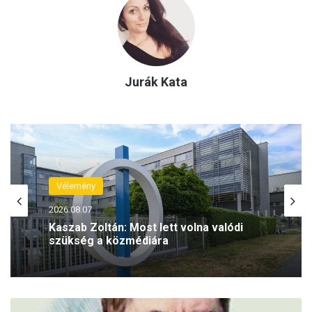
Jurák Kata
Vélemény
2026.08.05.
Kaszab Zoltán: Magyar Péter kurta
mondata mindent megváltoztat
M