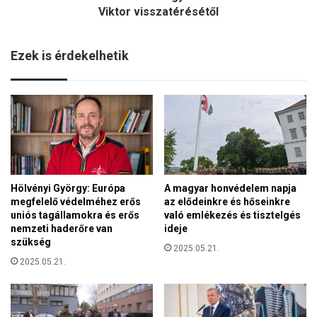
a
c
Viktor visszatérésétől
m
e
e
s
x
Ezek is érdekelhetik
z
i
e
k
r
ó
i
i
n
v
t
é
M
r
a
t
g
a
Hölvényi György: Európa
A magyar honvédelem napja
y
n
megfelelő védelméhez erős
az elődeinkre és hőseinkre
a
ú
uniós tagállamokra és erős
való emlékezés és tisztelgés
r
k
nemzeti haderőre van
ideje
P
t
szükség
é
2025.05.21.
ö
2025.05.21.
t
r
e
t
r
é
f
n