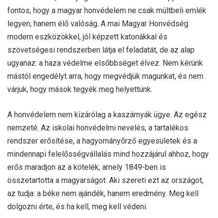
fontos, hogy a magyar honvédelem ne csak múltbeli emlék
legyen, hanem élő valóság. A mai Magyar Honvédség
modern eszközökkel, jól képzett katonákkal és
szövetségesi rendszerben látja el feladatát, de az alap
ugyanaz: a haza védelme elsőbbséget élvez. Nem kérünk
mástól engedélyt arra, hogy megvédjük magunkat, és nem
várjuk, hogy mások tegyék meg helyettünk.
A honvédelem nem kizárólag a kaszárnyák ügye. Az egész
nemzeté. Az iskolai honvédelmi nevelés, a tartalékos
rendszer erősítése, a hagyományőrző egyesületek és a
mindennapi felelősségvállalás mind hozzájárul ahhoz, hogy
erős maradjon az a kötelék, amely 1849-ben is
összetartotta a magyarságot. Aki szereti ezt az országot,
az tudja: a béke nem ajándék, hanem eredmény. Meg kell
dolgozni érte, és ha kell, meg kell védeni.