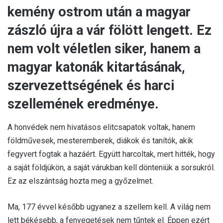
kemény ostrom után a magyar
zászló újra a vár fölött lengett. Ez
nem volt véletlen siker, hanem a
magyar katonák kitartásának,
szervezettségének és harci
szellemének eredménye.
A honvédek nem hivatásos elitcsapatok voltak, hanem
földművesek, mesteremberek, diákok és tanítók, akik
fegyvert fogtak a hazáért. Együtt harcoltak, mert hitték, hogy
a saját földjükön, a saját várukban kell dönteniük a sorsukról.
Ez az elszántság hozta meg a győzelmet.
Ma, 177 évvel később ugyanez a szellem kell. A világ nem
lett békésebb, a fenyegetések nem tűntek el. Éppen ezért