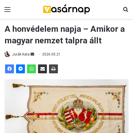
Menü
K
A honvédelem napja – Amikor a
magyar nemzet talpra állt
Jurák Kata
S
2026.05.21.
e
n
d
a
n
e
m
a
i
l