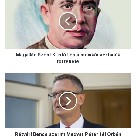
a
g
a
l
l
á
n
S
Magallán Szent Kristóf és a mexikói vértanúk
z
e
története
n
t
R
K
é
r
t
i
v
s
á
t
r
ó
i
f
B
é
e
s
Rétvári Bence szerint Magyar Péter fél Orbán
n