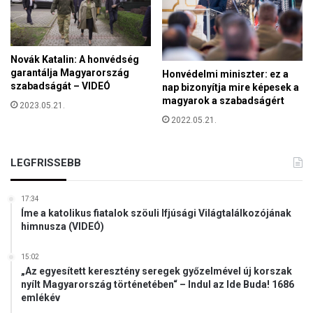
é
e
l
t
O
e
r
Novák Katalin: A honvédség
b
garantálja Magyarország
Honvédelmi miniszter: ez a
á
szabadságát – VIDEÓ
nap bizonyítja mire képesek a
n
magyarok a szabadságért
2023.05.21.
V
2022.05.21.
i
k
t
LEGFRISSEBB
o
r
v
17:34
i
Íme a katolikus fiatalok szöuli Ifjúsági Világtalálkozójának
s
himnusza (VIDEÓ)
s
z
15:02
a
„Az egyesített keresztény seregek győzelmével új korszak
t
nyílt Magyarország történetében“ – Indul az Ide Buda! 1686
emlékév
é