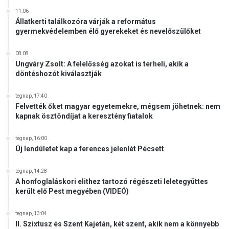
r
é
11:06
Állatkerti találkozóra várják a református
s
gyermekvédelemben élő gyerekeket és nevelőszülőket
é
t
ő
08:08
Ungváry Zsolt: A felelősség azokat is terheli, akik a
l
döntéshozót kiválasztják
tegnap, 17:40
Felvették őket magyar egyetemekre, mégsem jöhetnek: nem
kapnak ösztöndíjat a keresztény fiatalok
tegnap, 16:00
Új lendületet kap a ferences jelenlét Pécsett
tegnap, 14:28
A honfoglaláskori elithez tartozó régészeti leletegyüttes
került elő Pest megyében (VIDEÓ)
tegnap, 13:04
II. Szixtusz és Szent Kajetán, két szent, akik nem a könnyebb