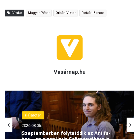
Címke
Magyar Péter
Orbán Viktor
Rétvári Bence
Vasárnap.hu
(H)arctér
2026.08.06.
Szeptemberben folytatódik az Antifa-