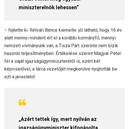
miniszterelnök lehessen”
– fejtette ki. Rétvári Bence kiemelte: jól látható, hogy 16 év
alatt mennyi mindent ért el a korábbi kormányfő, mennyi
nemzeti vívmányunk van, a Tisza Párt szerinte nem bízik
hasonló teljesítményben. Értékelése szerint Magyar Péter
fél a saját igazságügyminiszterétől is, ezért két
képviselővel, a tárca vezetőjét megkerülve nyújtották be
ezt a javaslatot.
„Azért tettek így, mert nyilván az
igazságügyminiszter kifogásolta,