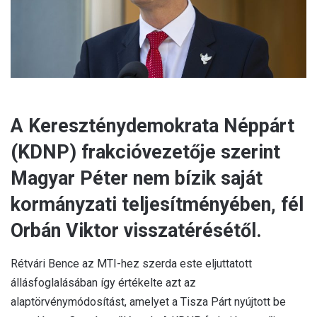
l
A Kereszténydemokrata Néppárt
(KDNP) frakcióvezetője szerint
Magyar Péter nem bízik saját
kormányzati teljesítményében, fél
Orbán Viktor visszatérésétől.
Rétvári Bence az MTI-hez szerda este eljuttatott
állásfoglalásában így értékelte azt az
alaptörvénymódosítást, amelyet a Tisza Párt nyújtott be