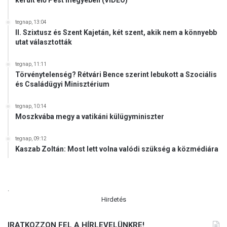
tegnap, 13:04
II. Szixtusz és Szent Kajetán, két szent, akik nem a könnyebb
utat választották
tegnap, 11:11
Törvénytelenség? Rétvári Bence szerint lebukott a Szociális
és Családügyi Minisztérium
tegnap, 10:14
Moszkvába megy a vatikáni külügyminiszter
tegnap, 09:12
Kaszab Zoltán: Most lett volna valódi szükség a közmédiára
.
Hirdetés
IRATKOZZON FEL A HÍRLEVELÜNKRE!