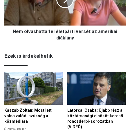
l
A
v
m
a
i
s
k
h
o
Nem olvashatta fel életpárti versét az amerikai
a
r
t
diáklány
a
t
m
a
a
Ezek is érdekelhetik
f
g
e
y
l
a
é
r
l
n
e
e
t
m
p
z
á
e
Kaszab Zoltán: Most lett
Latorcai Csaba: Újabb rész a
r
t
volna valódi szükség a
köztársasági elnököt kereső
t
t
közmédiára
roncsderbi-sorozatban
i
a
(VIDEÓ)
v
2026.08.07.