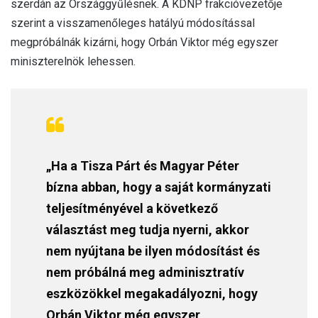
szerdán az Országgyűlésnek. A KDNP frakcióvezetője
szerint a visszamenőleges hatályú módosítással
megpróbálnák kizárni, hogy Orbán Viktor még egyszer
miniszterelnök lehessen.
„Ha a Tisza Párt és Magyar Péter
bízna abban, hogy a saját kormányzati
teljesítményével a következő
választást meg tudja nyerni, akkor
nem nyújtana be ilyen módosítást és
nem próbálná meg adminisztratív
eszközökkel megakadályozni, hogy
Orbán Viktor még egyszer