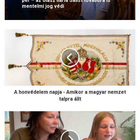
per – az olasz Ilaria Salist továbbra is
mentelmi jog védi
A
h
o
n
v
é
d
e
l
A honvédelem napja - Amikor a magyar nemzet
e
m
talpra állt
n
a
N
p
e
j
m
a
o
-