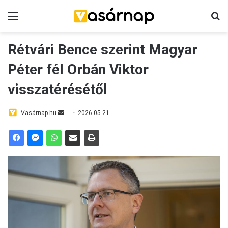
Menü
K
Rétvári Bence szerint Magyar
Péter fél Orbán Viktor
visszatérésétől
Vasárnap.hu
S
2026.05.21.
e
n
d
a
n
e
m
a
i