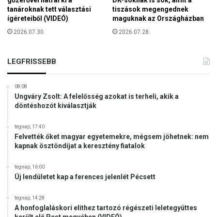
n
tanároknak tett választási
tiszások megengednek
y
ígéreteiből (VIDEÓ)
maguknak az Országházban
2026.07.30.
2026.07.28.
LEGFRISSEBB
08:08
Ungváry Zsolt: A felelősség azokat is terheli, akik a
döntéshozót kiválasztják
tegnap, 17:40
Felvették őket magyar egyetemekre, mégsem jöhetnek: nem
kapnak ösztöndíjat a keresztény fiatalok
tegnap, 16:00
Új lendületet kap a ferences jelenlét Pécsett
tegnap, 14:28
A honfoglaláskori elithez tartozó régészeti leletegyüttes
került elő Pest megyében (VIDEÓ)