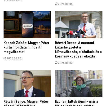
l
e
2026.08.05.
p
r
r
s
a
é
á
t
l
a
l
z
t
a
Kaszab Zoltán: Magyar Péter
Rétvári Bence: A mostani
m
kurta mondata mindent
krízishelyzetet a
e
megváltoztat
klímaváltozás, a kánikula és a
r
kormány közösen okozta
2026.08.05.
i
2026.08.03.
k
a
i
d
i
á
k
l
Rétvári Bence: Magyar Péter
Ezt nem láttuk jönni – már a
á
gőzerővel hátrál ki a
DK-soknak is sok, amit a