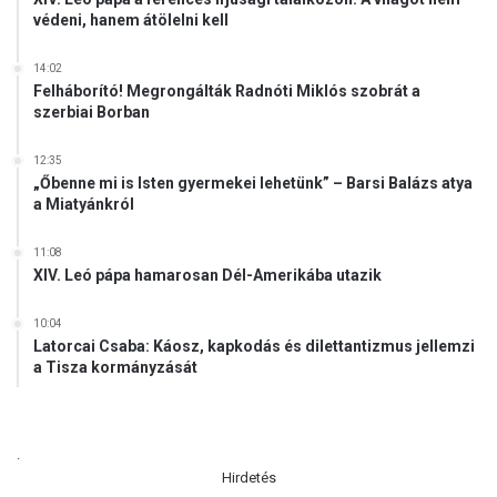
r
védeni, hanem átölelni kell
n
e
14:02
m
Felháborító! Megrongálták Radnóti Miklós szobrát a
z
szerbiai Borban
e
t
12:35
t
„Őbenne mi is Isten gyermekei lehetünk” – Barsi Balázs atya
a
a Miatyánkról
l
p
11:08
r
XIV. Leó pápa hamarosan Dél-Amerikába utazik
a
á
10:04
l
Latorcai Csaba: Káosz, kapkodás és dilettantizmus jellemzi
l
a Tisza kormányzását
t
.
Hirdetés