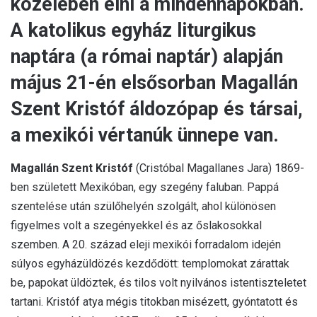
közelében élni a mindennapokban.
A katolikus egyház liturgikus
naptára (a római naptár) alapján
május 21-én elsősorban Magallán
Szent Kristóf áldozópap és társai,
a mexikói vértanúk ünnepe van.
Magallán Szent Kristóf
(Cristóbal Magallanes Jara) 1869-
ben született Mexikóban, egy szegény faluban. Pappá
szentelése után szülőhelyén szolgált, ahol különösen
figyelmes volt a szegényekkel és az őslakosokkal
szemben. A 20. század eleji mexikói forradalom idején
súlyos egyházüldözés kezdődött: templomokat zárattak
be, papokat üldöztek, és tilos volt nyilvános istentiszteletet
tartani. Kristóf atya mégis titokban misézett, gyóntatott és