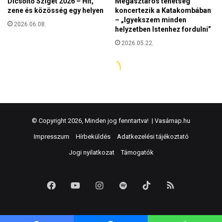
© Copyright 2026, Minden jog fenntartva! |
Vasárnap.hu
Impresszum
Hírbeküldés
Adatkezelési tájékoztató
Jogi nyilatkozat
Támogatók
Facebook
YouTube
Instagram
Spotify
TikTok
RSS