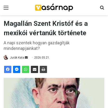
Menü
K
Magallán Szent Kristóf és a
mexikói vértanúk története
A napi szentek hogyan gazdagítják
mindennapjainkat?
Jurák Kata
S
2026.05.21.
e
n
d
a
n
e
m
a