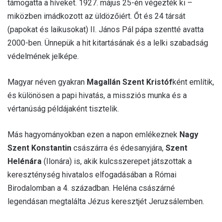
támogatta a híveket. 1927. május 25-én végezték ki –
miközben imádkozott az üldözőiért. Őt és 24 társát
(papokat és laikusokat) II. János Pál pápa szentté avatta
2000-ben. Ünnepük a hit kitartásának és a lelki szabadság
védelmének jelképe.
Magyar néven gyakran
Magallán Szent Kristóf
ként említik,
és különösen a papi hivatás, a missziós munka és a
vértanúság példájaként tisztelik.
Más hagyományokban ezen a napon emlékeznek
Nagy
Szent Konstantin
császárra és édesanyjára,
Szent
Helénára
(Ilonára) is, akik kulcsszerepet játszottak a
kereszténység hivatalos elfogadásában a Római
Birodalomban a 4. században. Heléna császárné
legendásan megtalálta Jézus keresztjét Jeruzsálemben.