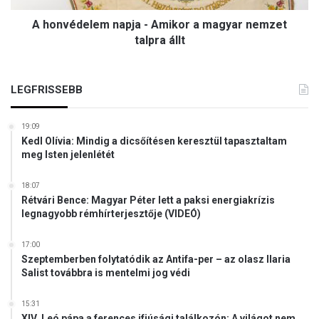
k
l
ó
A honvédelem napja - Amikor a magyar nemzet
e
r
m
talpra állt
,
n
m
a
i
p
LEGFRISSEBB
n
j
t
a
h
19:09
-
i
Kedl Olívia: Mindig a dicsőítésen keresztül tapasztaltam
A
t
meg Isten jelenlétét
m
t
i
ü
18:07
k
k
Rétvári Bence: Magyar Péter lett a paksi energiakrízis
o
legnagyobb rémhírterjesztője (VIDEÓ)
r
a
17:00
m
Szeptemberben folytatódik az Antifa-per – az olasz Ilaria
a
Salist továbbra is mentelmi jog védi
g
y
15:31
a
XIV. Leó pápa a ferences ifjúsági találkozón: A világot nem