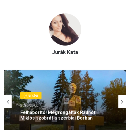
Jurák Kata
(H)arctér
2026.08.06.
Felháborító! Megrongálták Radnóti
Miklós szobrát a szerbiai Borban