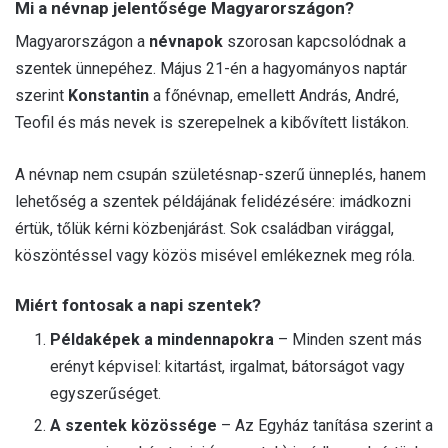
Mi a névnap jelentősége Magyarországon?
Magyarországon a
névnapok
szorosan kapcsolódnak a
szentek ünnepéhez. Május 21-én a hagyományos naptár
szerint
Konstantin
a főnévnap, emellett András, André,
Teofil és más nevek is szerepelnek a kibővített listákon.
A névnap nem csupán születésnap-szerű ünneplés, hanem
lehetőség a szentek példájának felidézésére: imádkozni
értük, tőlük kérni közbenjárást. Sok családban virággal,
köszöntéssel vagy közös misével emlékeznek meg róla.
Miért fontosak a napi szentek?
Példaképek a mindennapokra
– Minden szent más
erényt képvisel: kitartást, irgalmat, bátorságot vagy
egyszerűséget.
A szentek közössége
– Az Egyház tanítása szerint a