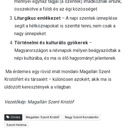
mennyei egyház tagjai (a szentek) imádkoznak értünk,
összekötve a földi és az égi közösséget.
Liturgikus emlékezet
– A napi szentek ünneplése
segít a hétköznapokat is szentté tenni, nem csak a
nagy ünnepeket.
Történelmi és kulturális gyökerek
–
Magyarországon a névnapok mélyen beágyazódtak a
népi kultúrába, és ma is élő hagyományt jelentenek.
Ma érdemes egy rövid imát mondani Magallán Szent
Kristófért és társaiért – különösen azokért, akik ma is
üldözött keresztények a világban.
Vezetőkép: Magallán Szent Kristóf
Címke
Magallán Szent Kristóf
Nagy Szent Konstantin
Szent Heléna